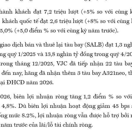
ành khách đạt 7,2 triệu lượt (+5% so với cùng 
khách quốc tế đạt 2,6 triệu lượt (+8% so với cùng
85,0% (+5,0 điểm % so với cùng kỳ năm trước).
iao dịch bán và thuê lại tàu bay (SALB) đạt 1,3 ng
ong quý 1/2025 và 13,8 nghìn tỷ đồng trong quý 4/2
 trong tháng 12/2025, VJC đã tiếp nhận 22 tàu bay
đến nay, hãng đã nhận thêm 3 tàu bay A321neo, th
 tại ĐHCĐ năm 2026.
2026, biên lợi nhuận ròng tăng 1,2 điểm % so vớ
 4,8%. Dù biên lợi nhuận hoạt động giảm 45 bps 
ng mức 8.2%, lợi nhuận ròng vẫn được hỗ trợ bở
 năm trước của lãi/lỗ tài chính ròng.