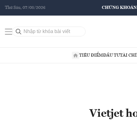
Thứ Sáu, 07/08/2026
CHỨNG KHOÁN
TIÊU ĐIỂM
ĐẦU TƯ
TÀI CH
Vietjet h