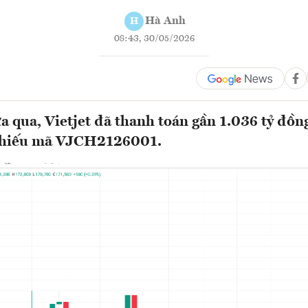
Hà Anh
H
08:43, 30/05/2026
a qua, Vietjet đã thanh toán gần 1.036 tỷ đồng
i phiếu mã VJCH2126001.