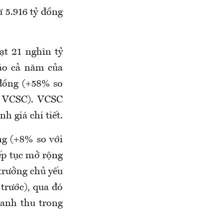
ừ 5.916 tỷ đồng
t 21 nghìn tỷ
áo cả năm của
 đồng (+58% so
a VCSC). VCSC
h giá chi tiết.
ng (+8% so với
iếp tục mở rộng
trưởng chủ yếu
trước), qua đó
anh thu trong