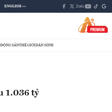
ENGLISH ++
 ĐỘNG SẢN
THẾ GIỚI
DÂN SINH
u 1.036 tỷ