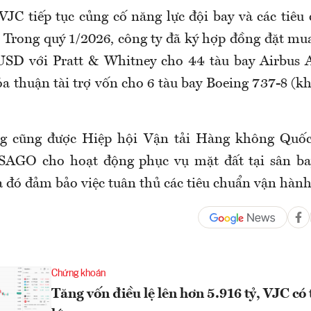
VJC tiếp tục củng cố năng lực đội bay và các tiêu
. Trong quý 1/2026, công ty đã ký hợp đồng đặt m
ỷ USD với Pratt & Whitney cho 44 tàu bay Airbus
ỏa thuận tài trợ vốn cho 6 tàu bay Boeing 737-8 (k
ng cũng được Hiệp hội Vận tải Hàng không Quốc 
SAGO cho hoạt động phục vụ mặt đất tại sân ba
 đó đảm bảo việc tuân thủ các tiêu chuẩn vận hành
Chứng khoán
Tăng vốn điều lệ lên hơn 5.916 tỷ, VJC c