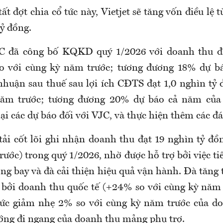
ất đợt chia cổ tức này, Vietjet sẽ tăng vốn điều lệ t
tỷ đồng.
JC đã công bố KQKD quý 1/2026 với doanh thu đạ
o với cùng kỳ năm trước; tương đương 18% dự b
nhuận sau thuế sau lợi ích CĐTS đạt 1,0 nghìn tỷ
năm trước; tương đương 20% dự báo cả năm củ
ại các dự báo đối với VJC, và thực hiện thêm các đán
ải cốt lõi ghi nhận doanh thu đạt 19 nghìn tỷ đồ
ước) trong quý 1/2026, nhờ được hỗ trợ bởi việc t
ng bay và đà cải thiện hiệu quả vận hành. Đà tăng 
 bởi doanh thu quốc tế (+24% so với cùng kỳ năm 
ức giảm nhẹ 2% so với cùng kỳ năm trước của do
ớng đi ngang của doanh thu mảng phụ trợ.