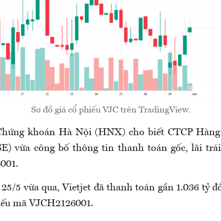
Sơ đồ giá cổ phiếu VJC trên TradingView.
 Chứng khoán Hà Nội (HNX) cho biết CTCP Hàng 
 vừa công bố thông tin thanh toán gốc, lãi trái
001.
25/5 vừa qua, Vietjet đã thanh toán gần 1.036 tỷ đ
phiếu mã VJCH2126001.