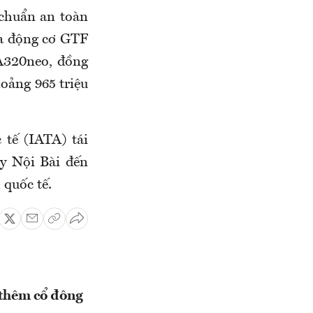
 chuẩn an toàn
ua động cơ GTF
 A320neo, đồng
hoảng 965 triệu
tế (IATA) tái
y Nội Bài đến
 quốc tế.
ó thêm cổ đông