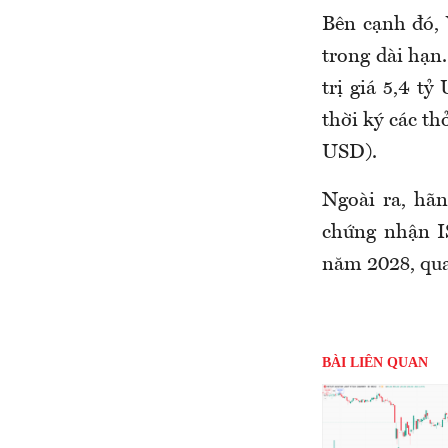
Bên cạnh đó, 
trong dài hạn
trị giá 5,4 t
thời ký các th
USD).
Ngoài ra, hã
chứng nhận I
năm 2028, qua
BÀI LIÊN QUAN