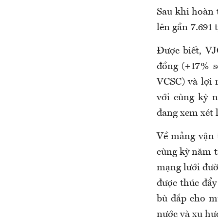
Sau khi hoàn t
lên gần 7.691 
Được biết, V
đồng (+17% s
VCSC) và lợi 
với cùng kỳ 
đang xem xét l
Về mảng vận t
cùng kỳ năm tr
mạng lưới đườ
được thúc đẩy
bù đắp cho m
nước và xu hư