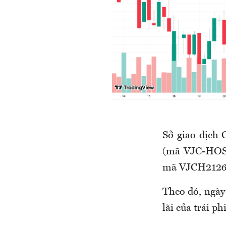
Sở giao dịch
(mã VJC-HOSE)
mã VJCH2126
Theo đó, ngày 
lãi của trái 