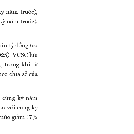
kỳ năm trước),
 kỳ năm trước).
hìn tỷ đồng (so
025). VCSC lưu
, trong khi từ
eo chia sẻ của
i cùng kỳ năm
so với cùng kỳ
i mức giảm 17%