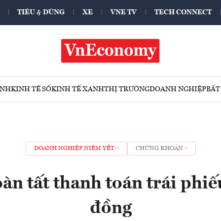
TIÊU & DÙNG
XE
VNE TV
TECH CONNECT
ÍNH
KINH TẾ SỐ
KINH TẾ XANH
THỊ TRƯỜNG
DOANH NGHIỆP
BẤT
DOANH NGHIỆP NIÊM YẾT
CHỨNG KHOÁN
oàn tất thanh toán trái phiế
đồng