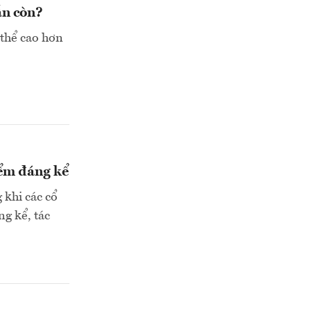
ẫn còn?
 thể cao hơn
iểm đáng kể
 khi các cổ
ng kể, tác