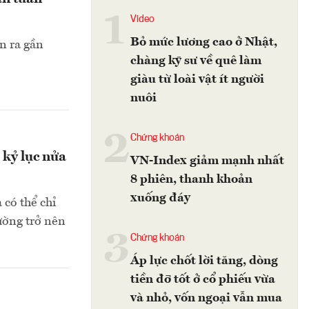
1
Video
Bỏ mức lương cao ở Nhật,
n ra gần
chàng kỹ sư về quê làm
giàu từ loài vật ít người
nuôi
2
Chứng khoán
 kỷ lục nửa
VN-Index giảm mạnh nhất
8 phiên, thanh khoản
xuống đáy
 có thể chỉ
ường trở nên
3
Chứng khoán
Áp lực chốt lời tăng, dòng
tiền đỡ tốt ở cổ phiếu vừa
và nhỏ, vốn ngoại vẫn mua