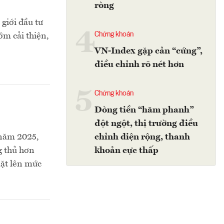
ròng
giới đầu tư
4
Chứng khoán
ớm cải thiện,
VN-Index gặp cản “cứng”,
điều chỉnh rõ nét hơn
5
Chứng khoán
Dòng tiền “hãm phanh”
đột ngột, thị trường điều
 năm 2025,
chỉnh diện rộng, thanh
g thủ hơn
khoản cực thấp
mặt lên mức