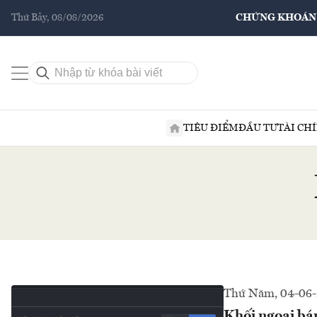
Thứ Bảy, 08/08/2026
CHỨNG KHOÁN
TIÊU ĐIỂM
ĐẦU TƯ
TÀI CH
Thứ Năm, 04-06
Khối ngoại bán