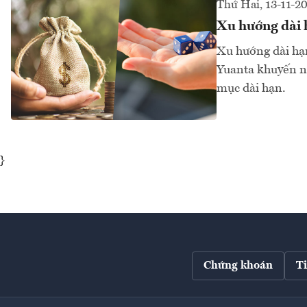
Thứ Hai, 13-11-2
Xu hướng dài h
Xu hướng dài hạn
Yuanta khuyến ng
mục dài hạn.
}
Chứng khoán
T