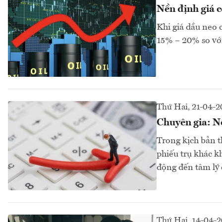
Nền định giá c
Khi giá dầu neo 
15% – 20% so với
Thứ Hai, 21-04-2
Chuyên gia: Nế
Trong kịch bản t
phiếu trụ khác k
động đến tâm lý
Thứ Hai, 14-04-