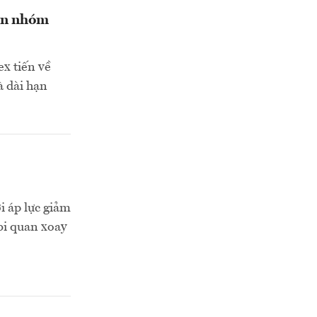
iên nhóm
ex tiến về
à dài hạn
i áp lực giảm
bi quan xoay