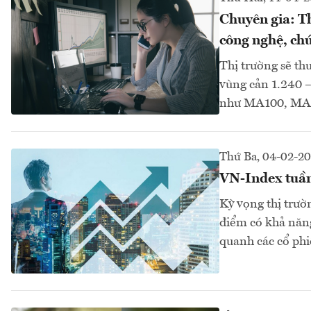
Chuyên gia: Th
công nghệ, ch
Thị trường sẽ thu
vùng cản 1.240 –
như MA100, MA
Thứ Ba, 04-02-2
VN-Index tuần
Kỳ vọng thị trườ
điểm có khả năng
quanh các cổ phi