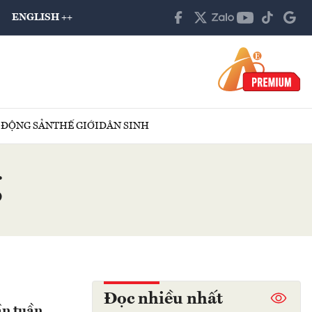
ENGLISH ++
 ĐỘNG SẢN
THẾ GIỚI
DÂN SINH
g
Đọc nhiều nhất
ần tuần