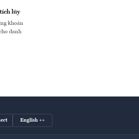
tích lũy
hứng khoán
 cho danh
ect
English ++