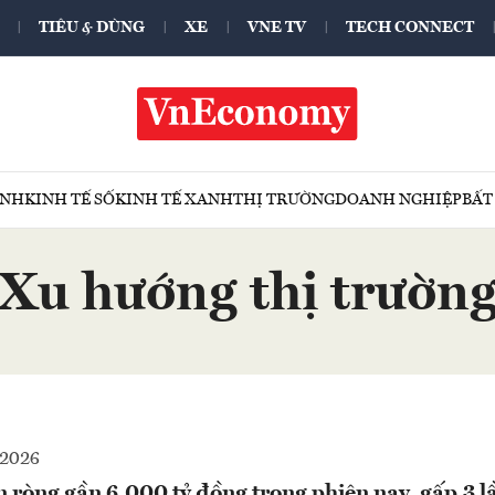
TIÊU & DÙNG
XE
VNE TV
TECH CONNECT
ÍNH
KINH TẾ SỐ
KINH TẾ XANH
THỊ TRƯỜNG
DOANH NGHIỆP
BẤT
Xu hướng thị trườn
-2026
 ròng gần 6.000 tỷ đồng trong phiên nay, gấp 3 l