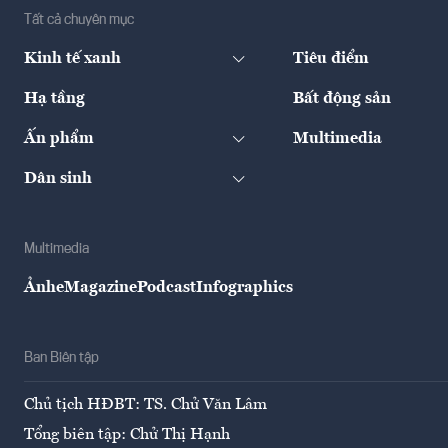
Tất cả chuyên mục
Kinh tế xanh
Tiêu điểm
Hạ tầng
Bất động sản
Ấn phẩm
Multimedia
Dân sinh
Multimedia
Ảnh
eMagazine
Podcast
Infographics
Ban Biên tập
Chủ tịch HĐBT: TS. Chử Văn Lâm
Tổng biên tập: Chử Thị Hạnh