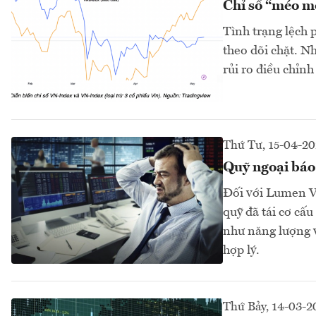
Chỉ số “méo mó
Tình trạng lệch 
theo dõi chặt. N
rủi ro điều chỉnh
Thứ Tư, 15-04-2
Quỹ ngoại báo 
Đối với Lumen Vi
quỹ đã tái cơ cấ
như năng lượng v
hợp lý.
Thứ Bảy, 14-03-2