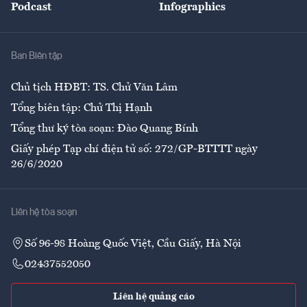
Podcast
Infographics
Giải trí
Y tế
Nhà
Ban Biên tập
Ẩm thực
Chủ tịch HĐBT: TS. Chử Văn Lâm
Tổng biên tập: Chử Thị Hạnh
Tổng thư ký tòa soạn: Đào Quang Bính
Giấy phép Tạp chí điện tử số: 272/GP-BTTTT ngày
26/6/2020
Liên hệ tòa soạn
Số 96-98 Hoàng Quốc Việt, Cầu Giấy, Hà Nội
02437552050
Liên hệ quảng cáo