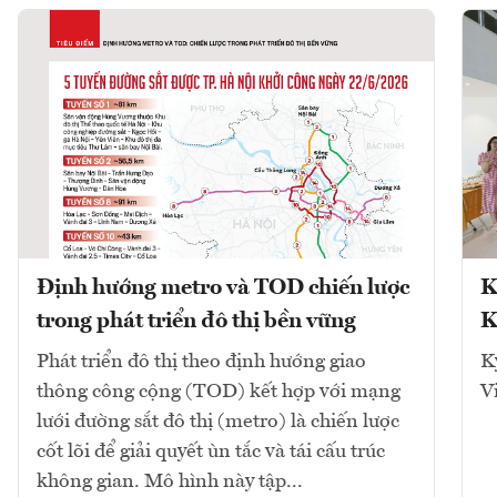
Định hướng metro và TOD chiến lược
K
trong phát triển đô thị bền vững
K
Phát triển đô thị theo định hướng giao
K
thông công cộng (TOD) kết hợp với mạng
V
lưới đường sắt đô thị (metro) là chiến lược
cốt lõi để giải quyết ùn tắc và tái cấu trúc
không gian. Mô hình này tập...