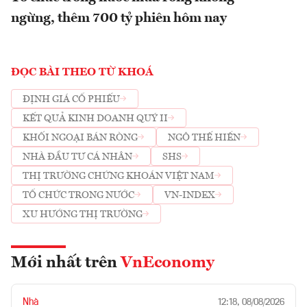
ngừng, thêm 700 tỷ phiên hôm nay
ĐỌC BÀI THEO TỪ KHOÁ
ĐỊNH GIÁ CỔ PHIẾU
KẾT QUẢ KINH DOANH QUÝ II
KHỐI NGOẠI BÁN RÒNG
NGÔ THẾ HIỂN
NHÀ ĐẦU TƯ CÁ NHÂN
SHS
THỊ TRƯỜNG CHỨNG KHOÁN VIỆT NAM
TỔ CHỨC TRONG NƯỚC
VN-INDEX
XU HƯỚNG THỊ TRƯỜNG
Mới nhất trên
VnEconomy
Nhà
12:18, 08/08/2026