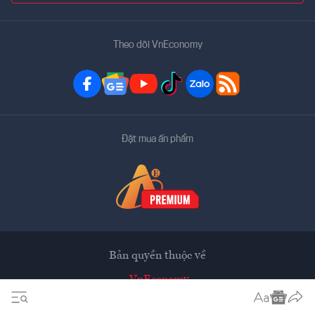
Theo dõi VnEconomy
Đặt mua ấn phẩm
Bản quyền thuộc về
VnEconomy
Tạp chí điện tử của Hội Khoa học Kinh tế Việt Nam