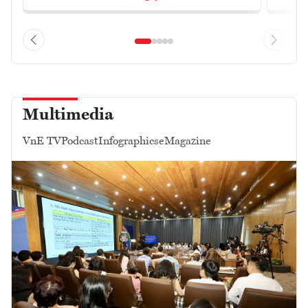
Multimedia
VnE TV
Podcast
Infographics
eMagazine