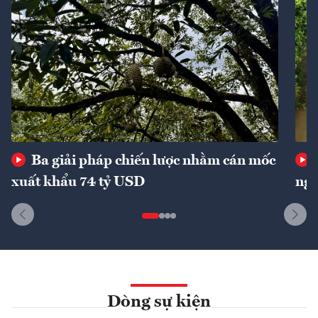
Ba giải pháp chiến lược nhằm cán mốc
xuất khẩu 74 tỷ USD
ngu
Dòng sự kiện