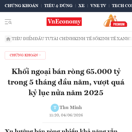
CHỨNG KHOÁN
TIÊU & DÙNG
XE
VNE TV
TECH CO
TIÊU ĐIỂM
ĐẦU TƯ
TÀI CHÍNH
KINH TẾ SỐ
KINH TẾ XANH
CHỨNG KHOÁN
Khối ngoại bán ròng 65.000 tỷ
trong 5 tháng đầu năm, vượt quá
kỷ lục nửa năm 2025
Thu Minh
T
11:20, 04/06/2026
Xu hướng bán ròng nhiều khả năng vẫn