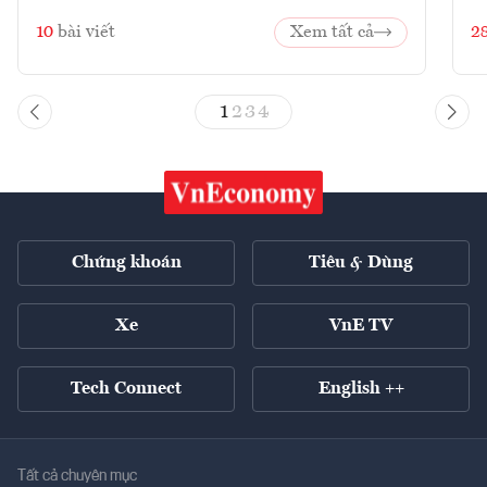
10
bài viết
Xem tất cả
2
1
2
3
4
Chứng khoán
Tiêu & Dùng
Xe
VnE TV
Tech Connect
English ++
Tất cả chuyên mục