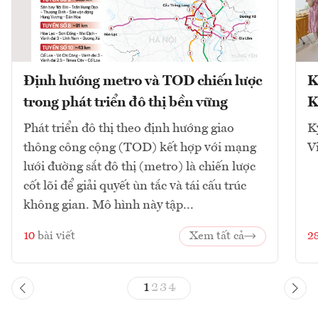
Định hướng metro và TOD chiến lược
K
trong phát triển đô thị bền vững
K
Phát triển đô thị theo định hướng giao
K
thông công cộng (TOD) kết hợp với mạng
V
lưới đường sắt đô thị (metro) là chiến lược
cốt lõi để giải quyết ùn tắc và tái cấu trúc
không gian. Mô hình này tập...
10
bài viết
Xem tất cả
2
1
2
3
4