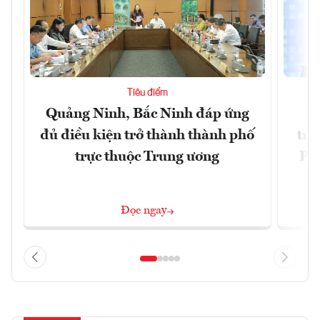
Tiêu điểm
Quảng Ninh, Bắc Ninh đáp ứng
Ph
đủ điều kiện trở thành thành phố
trự
trực thuộc Trung ương
Phi
Đ
Đọc ngay