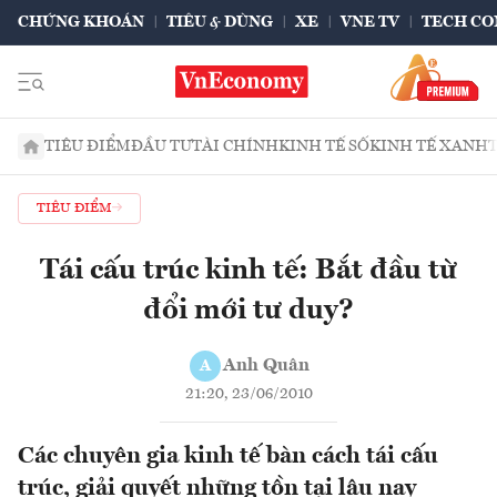
CHỨNG KHOÁN
TIÊU & DÙNG
XE
VNE TV
TECH CO
TIÊU ĐIỂM
ĐẦU TƯ
TÀI CHÍNH
KINH TẾ SỐ
KINH TẾ XANH
TIÊU ĐIỂM
Tái cấu trúc kinh tế: Bắt đầu từ
đổi mới tư duy?
Anh Quân
A
21:20, 23/06/2010
Các chuyên gia kinh tế bàn cách tái cấu
trúc, giải quyết những tồn tại lâu nay