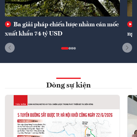
Ba giải pháp chiến lược nhằm cán mốc
xuất khẩu 74 tỷ USD
ngu
Dòng sự kiện