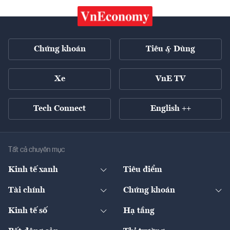
Chứng khoán
Tiêu & Dùng
Xe
VnE TV
Tech Connect
English ++
Tất cả chuyên mục
Kinh tế xanh
Tiêu điểm
Chuyển động xanh
Tài chính
Chứng khoán
Pháp lý
Ngân hàng
Doanh nghiệp niêm yết
Kinh tế số
Hạ tầng
Thương hiệu xanh
Thị trường vốn
Thị trường
Sản phẩm - Thị trường