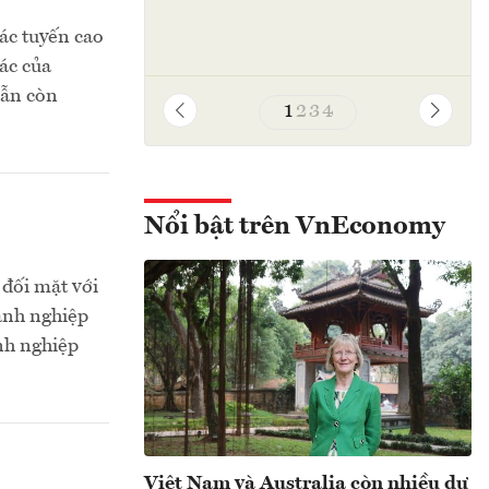
ác tuyến cao
hác của
vẫn còn
1
2
3
4
Nổi bật trên VnEconomy
 đối mặt với
oanh nghiệp
anh nghiệp
Việt Nam và Australia còn nhiều dư