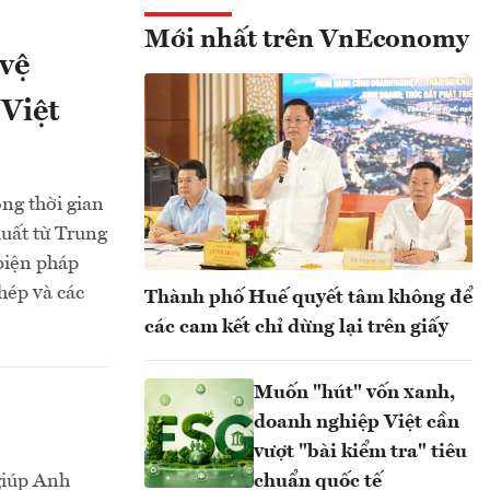
Mới nhất trên VnEconomy
vệ
 Việt
ng thời gian
xuất từ Trung
biện pháp
hép và các
Thành phố Huế quyết tâm không để
các cam kết chỉ dừng lại trên giấy
Muốn "hút" vốn xanh,
doanh nghiệp Việt cần
vượt "bài kiểm tra" tiêu
 giúp Anh
chuẩn quốc tế