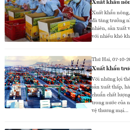
Xuất khẩu nông
Xuất khẩu nông, 
đà tăng trưởng n
nhiên, sản xuất 
với nhiều khó k
Thứ Hai, 07-10-
Xuất khẩu trư
Với những lợi th
sản xuất thấp, h
chuẩn chất lượng
trong nước của n
vệ thương mại...