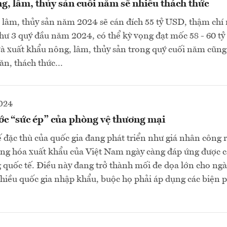
, lâm, thủy sản cuối năm sẽ nhiều thách thức
lâm, thủy sản năm 2024 sẽ cán đích 55 tỷ USD, thậm chí 
hư 3 quý đầu năm 2024, có thể kỳ vọng đạt mốc 58 - 60 t
và xuất khẩu nông, lâm, thủy sản trong quý cuối năm cũng 
hăn, thách thức…
2024
ớc “sức ép” của phòng vệ thương mại
ế đặc thù của quốc gia đang phát triển như giá nhân công r
àng hóa xuất khẩu của Việt Nam ngày càng đáp ứng được c
 quốc tế. Điều này đang trở thành mối đe dọa lớn cho ng
hiều quốc gia nhập khẩu, buộc họ phải áp dụng các biện