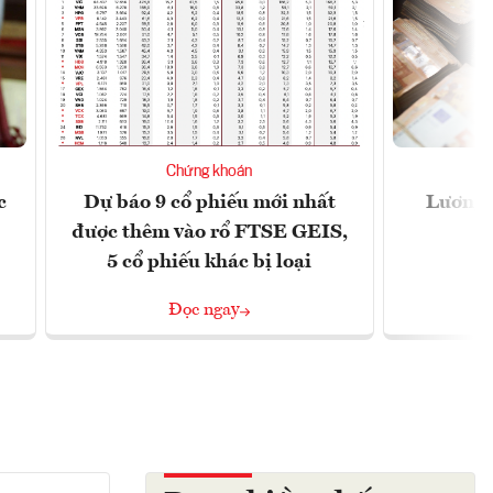
Chứng khoán
c
Dự báo 9 cổ phiếu mới nhất
Lương t
được thêm vào rổ FTSE GEIS,
5 cổ phiếu khác bị loại
Đọc ngay