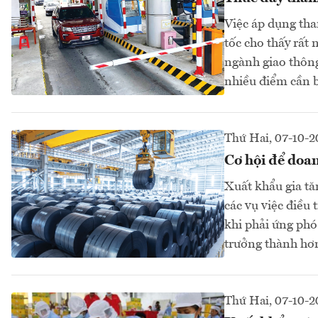
Việc áp dụng tha
tốc cho thấy rất 
ngành giao thông
nhiều điểm cần b
Thứ Hai, 07-10-
Cơ hội để doa
Xuất khẩu gia tă
các vụ việc điều
khi phải ứng phó
trưởng thành hơn
Thứ Hai, 07-10-