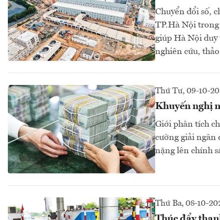
Chuyển đổi số, c
TP.Hà Nội trong 
giúp Hà Nội duy t
nghiên cứu, thảo
Thứ Tư, 09-10-2
Khuyến nghị nh
Giới phân tích c
cường giải ngân 
nặng lên chính sá
Thứ Ba, 08-10-20
Thúc đẩy thanh