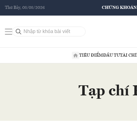
Thứ Bảy, 08/08/2026
CHỨNG KHOÁN
TIÊU ĐIỂM
ĐẦU TƯ
TÀI CH
Tạp chí 