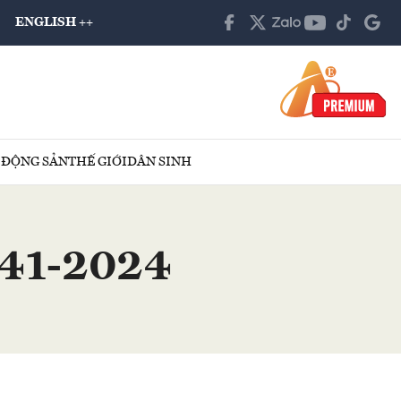
ENGLISH ++
 ĐỘNG SẢN
THẾ GIỚI
DÂN SINH
ố 41-2024