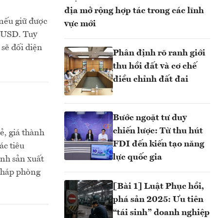
địa mở rộng hợp tác trong các lĩnh
nếu giữ được
vực mới
ỷ USD. Tuy
sẽ đối diện
Phân định rõ ranh giới
thu hồi đất và cơ chế
điều chỉnh đất đai
Bước ngoặt tư duy
chiến lược: Từ thu hút
ẻ, giá thành
FDI đến kiến tạo năng
ác tiêu
lực quốc gia
ành sản xuất
 pháp phòng
[Bài 1] Luật Phục hồi,
phá sản 2025: Ưu tiên
“tái sinh” doanh nghiệp