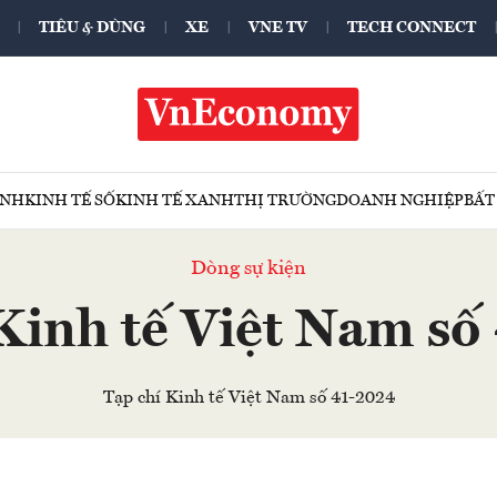
TIÊU & DÙNG
XE
VNE TV
TECH CONNECT
ÍNH
KINH TẾ SỐ
KINH TẾ XANH
THỊ TRƯỜNG
DOANH NGHIỆP
BẤT
Dòng sự kiện
Kinh tế Việt Nam s
Tạp chí Kinh tế Việt Nam số 41-2024