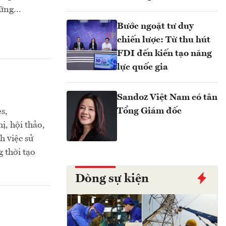
ững...
Bước ngoặt tư duy
chiến lược: Từ thu hút
FDI đến kiến tạo năng
lực quốc gia
Sandoz Việt Nam có tân
Tổng Giám đốc
s,
ị, hội thảo,
h việc sử
g thời tạo
Dòng sự kiện