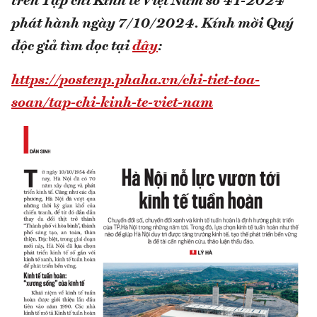
trên Tạp chí Kinh tế Việt Nam số 41-2024
phát hành ngày 7/10/2024. Kính mời Quý
độc giả tìm đọc tại
đây
:
https://postenp.phaha.vn/chi-tiet-toa-
soan/tap-chi-kinh-te-viet-nam