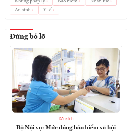
Khung pháp lý
Bảo hiểm
Nhân lực
An sinh
Y tế
Đừng bỏ lỡ
Dân sinh
Bộ Nội vụ: Mức đóng bảo hiểm xã hội