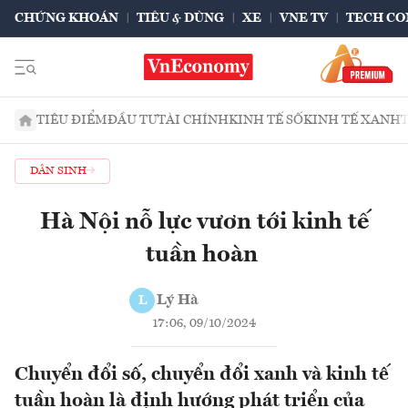
CHỨNG KHOÁN
TIÊU & DÙNG
XE
VNE TV
TECH CO
TIÊU ĐIỂM
ĐẦU TƯ
TÀI CHÍNH
KINH TẾ SỐ
KINH TẾ XANH
DÂN SINH
Hà Nội nỗ lực vươn tới kinh tế
tuần hoàn
Lý Hà
L
17:06, 09/10/2024
Chuyển đổi số, chuyển đổi xanh và kinh tế
tuần hoàn là định hướng phát triển của