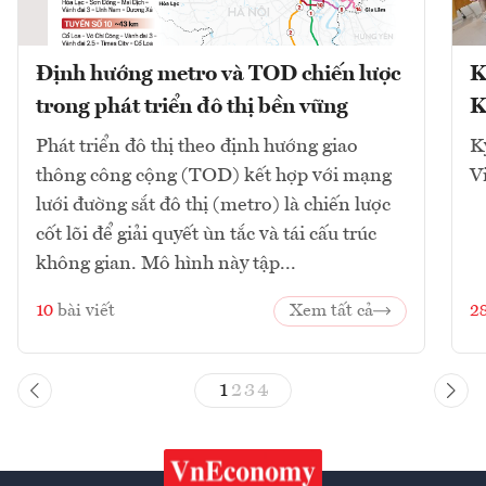
Định hướng metro và TOD chiến lược
K
trong phát triển đô thị bền vững
K
Phát triển đô thị theo định hướng giao
K
thông công cộng (TOD) kết hợp với mạng
V
lưới đường sắt đô thị (metro) là chiến lược
cốt lõi để giải quyết ùn tắc và tái cấu trúc
không gian. Mô hình này tập...
10
bài viết
Xem tất cả
2
1
2
3
4