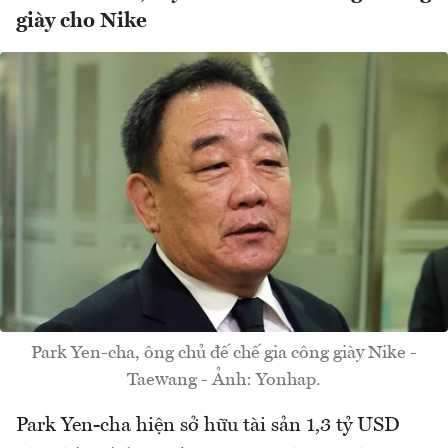
giày cho Nike
Park Yen-cha, ông chủ đế chế gia công giày Nike -
Taewang - Ảnh: Yonhap.
Park Yen-cha hiện sở hữu tài sản 1,3 tỷ USD