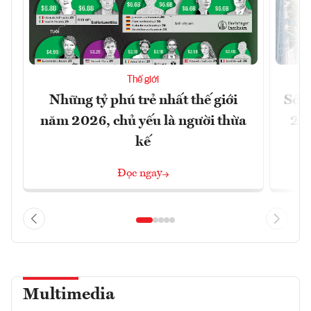
Thế giới
Những tỷ phú trẻ nhất thế giới
Số n
năm 2026, chủ yếu là người thừa
26%
kế
Đọc ngay
Multimedia