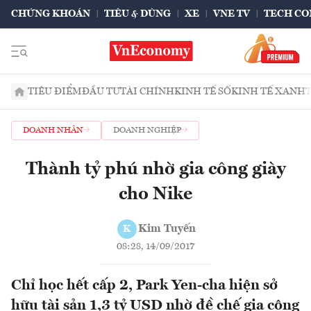
CHỨNG KHOÁN
TIÊU & DÙNG
XE
VNE TV
TECH CO
TIÊU ĐIỂM
ĐẦU TƯ
TÀI CHÍNH
KINH TẾ SỐ
KINH TẾ XANH
DOANH NHÂN
DOANH NGHIỆP
Thành tỷ phú nhờ gia công giày
cho Nike
Kim Tuyến
K
08:28, 14/09/2017
Chỉ học hết cấp 2, Park Yen-cha hiện sở
hữu tài sản 1,3 tỷ USD nhờ đề chế gia công