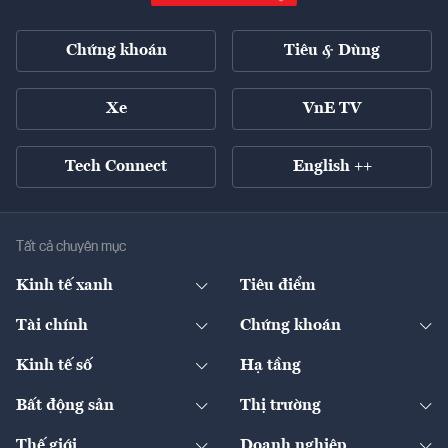
Chứng khoán
Tiêu & Dùng
Xe
VnE TV
Tech Connect
English ++
Tất cả chuyên mục
Kinh tế xanh
Tiêu điểm
Chuyển động xanh
Tài chính
Chứng khoán
Pháp lý
Ngân hàng
Doanh nghiệp niêm yết
Kinh tế số
Hạ tầng
Thương hiệu xanh
Thị trường vốn
Thị trường
Sản phẩm - Thị trường
Bất động sản
Thị trường
Diễn đàn
Thuế
Đầu tư
Tài sản số
Chính sách
Xuất nhập khẩu
Thế giới
Doanh nghiệp