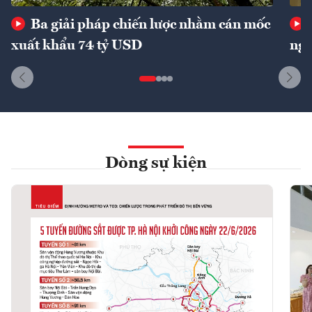
Ba giải pháp chiến lược nhằm cán mốc
xuất khẩu 74 tỷ USD
ngu
Dòng sự kiện