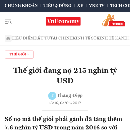
CHỨNG KHOÁN
TIÊU & DÙNG
XE
VNE TV
TECH CO
TIÊU ĐIỂM
ĐẦU TƯ
TÀI CHÍNH
KINH TẾ SỐ
KINH TẾ XANH
THẾ GIỚI
Thế giới đang nợ 215 nghìn tỷ
USD
Thăng Điệp
T
13:16, 05/04/2017
Số nợ mà thế giới phải gánh đã tăng thêm
7,6 nghìn tỷ USD trong năm 2016 so với