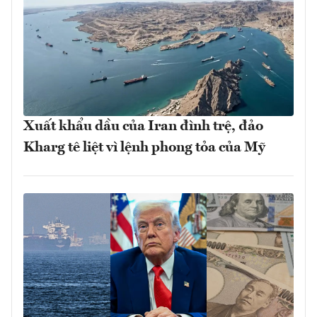
Xuất khẩu dầu của Iran đình trệ, đảo
Kharg tê liệt vì lệnh phong tỏa của Mỹ