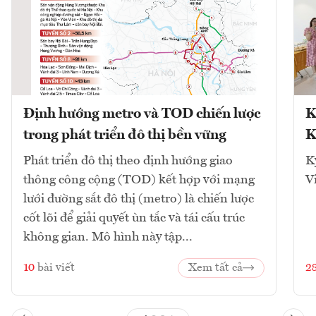
Định hướng metro và TOD chiến lược
K
trong phát triển đô thị bền vững
K
Phát triển đô thị theo định hướng giao
K
thông công cộng (TOD) kết hợp với mạng
V
lưới đường sắt đô thị (metro) là chiến lược
cốt lõi để giải quyết ùn tắc và tái cấu trúc
không gian. Mô hình này tập...
10
bài viết
Xem tất cả
2