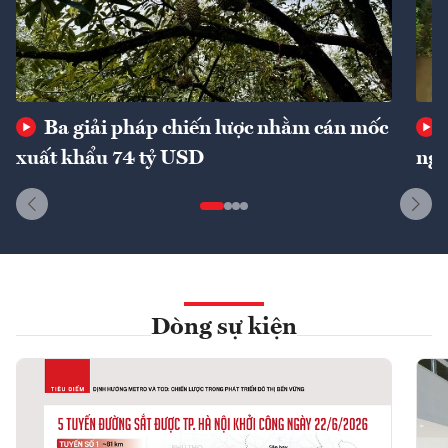
Ba giải pháp chiến lược nhằm cán mốc
xuất khẩu 74 tỷ USD
ngu
Dòng sự kiện