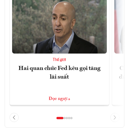
Thế giới
Hai quan chức Fed kêu gọi tăng
Chí
lãi suất
đã 
Đọc ngay