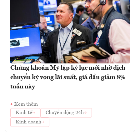
Chứng khoán Mỹ lập kỷ lục mới nhờ dịch
chuyển kỳ vọng lãi suất, giá dầu giảm 8%
tuần này
Xem thêm
Kinh tế
Chuyển động 24h
Kinh doanh