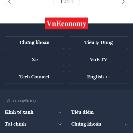
1
2
3
4
Chứng khoán
Tiêu & Dùng
Xe
VnE TV
Tech Connect
English ++
Tất cả chuyên mục
Kinh tế xanh
Tiêu điểm
Chuyển động xanh
Tài chính
Chứng khoán
Pháp lý
Ngân hàng
Doanh nghiệp niêm yết