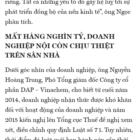
riêng. Tất cả những yếu tố đó gây hệ luỵ tới sự
phát triển đồng bộ của nền kinh tế”, ông Ngọc
phân tích.
MẤT HÀNG NGHÌN TỶ,
DOANH
NGHIỆP NỘI CÒN CHỊU
THIỆT
TRÊN SÂN NHÀ
Dưới góc nhìn của doanh nghiệp, ông Nguyễn
Hoàng Trung, Phó Tổng giám đốc Công ty cổ
phần DAP – Vinachem, cho biết từ cuối năm
2014, doanh nghiệp nhận thức được khó khăn
đối với hoạt động của doanh nghiệp và năm
2015 kiến nghị lên Tổng cục Thuế đề nghị xem
xét, điều chỉnh quy định Luật số 71. Tuy nhiên,