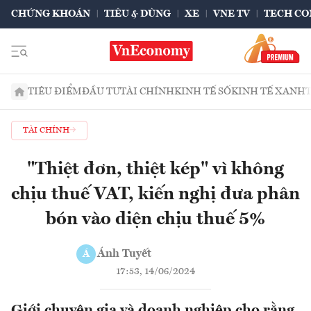
CHỨNG KHOÁN
TIÊU & DÙNG
XE
VNE TV
TECH CO
TIÊU ĐIỂM
ĐẦU TƯ
TÀI CHÍNH
KINH TẾ SỐ
KINH TẾ XANH
TÀI CHÍNH
"Thiệt đơn, thiệt kép" vì không
chịu thuế VAT, kiến nghị đưa phân
bón vào diện chịu thuế 5%
Ánh Tuyết
Á
17:53, 14/06/2024
Giới chuyên gia và doanh nghiệp cho rằng