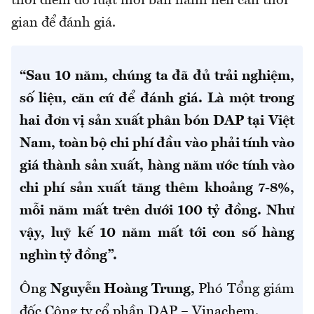
thời điểm đó luật mới ban hành nên cần thời
gian để đánh giá.
“Sau
10 năm, chúng ta
đã
đủ trải nghiệm,
số liệu, căn cứ để đánh gi
á
.
Là
một trong
hai
đơn vị sản xuất
phân bón
DAP tại Việt
Nam, toàn bộ chi phí đầu vào phải tính vào
giá thành sản xuất, hàng năm
ước
tính vào
chi phí sản xuất tăng thêm
khoảng 7-8%,
mỗi năm mất
trên dưới
100 tỷ đồng
. Như
vậy,
luỹ kế 10 năm
mất
tới con số hàng
nghìn
tỷ đồng”.
Ông
Nguyễn Hoàng Trung,
Phó Tổng giám
đốc Công ty cổ phần DAP – Vinachem.