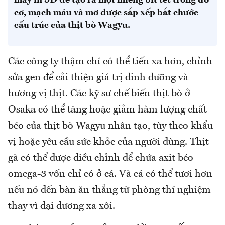
máy in 3D để tạo ra một miếng bít tết trong đó
cơ, mạch máu và mỡ được sắp xếp bắt chước
cấu trúc của thịt bò Wagyu.
Các công ty thậm chí có thể tiến xa hơn, chỉnh
sửa gen để cải thiện giá trị dinh dưỡng và
hương vị thịt. Các kỹ sư chế biến thịt bò ở
Osaka có thể tăng hoặc giảm hàm lượng chất
béo của thịt bò Wagyu nhân tạo, tùy theo khẩu
vị hoặc yêu cầu sức khỏe của người dùng. Thịt
gà có thể được điều chỉnh để chứa axit béo
omega-3 vốn chỉ có ở cá. Và cá có thể tươi hơn
nếu nó đến bàn ăn thẳng từ phòng thí nghiệm
thay vì đại dương xa xôi.