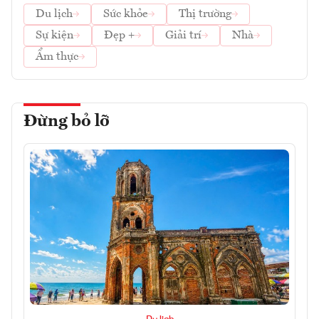
Du lịch
Sức khỏe
Thị trường
Sự kiện
Đẹp +
Giải trí
Nhà
Ẩm thực
Đừng bỏ lỡ