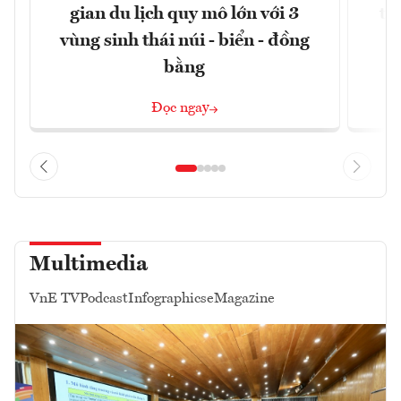
gian du lịch quy mô lớn với 3
tê
vùng sinh thái núi - biển - đồng
bằng
Đọc ngay
Multimedia
VnE TV
Podcast
Infographics
eMagazine