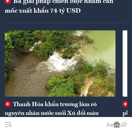
Ba giải pháp chiến lược nhằm cán
mốc xuất khẩu 74 tỷ USD
Thanh Hóa khẩn trương làm rõ
nguyên nhân nước suối Xú đổi màu
phí