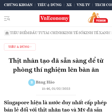
CHỨNG KHOÁN
TIÊU & DÙNG
XE
VNE TV
TECH CO
TIÊU ĐIỂM
ĐẦU TƯ
TÀI CHÍNH
KINH TẾ SỐ
KINH TẾ XANH
TIÊU & DÙNG
Thịt nhân tạo đã sẵn sàng để từ
phòng thí nghiệm lên bàn ăn
Băng Hảo
B
15:46, 01/02/2023
Singapore hiện là nước duy nhất cấp phép
bán lẻ đối với thịt nhân tạo và Mỹ đã sẵn