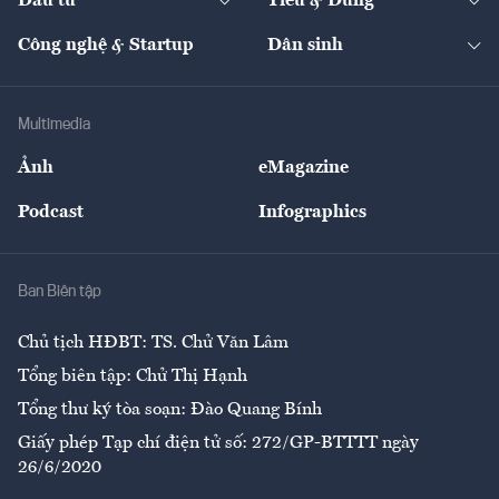
Đầu tư
Tiêu & Dùng
Quản trị số
Cafe BĐS
Thị trường
Kinh doanh
Kết nối
Tạp chí kinh tế Việt Nam
eMagazine
Nhà đầu tư
Du lịch
Công nghệ & Startup
Dân sinh
Tư vấn
Nông sản
Doanh nhân
Tư vấn Tiêu & Dùng
Infographics
Hạ tầng
Sức khỏe
Khung pháp lý
Doanh nghiệp
Địa phương
Thị trường
Bảo hiểm
Multimedia
Sự kiện
Nhân lực
Ảnh
eMagazine
Đẹp +
An sinh
Podcast
Infographics
Giải trí
Y tế
Nhà
Ban Biên tập
Ẩm thực
Chủ tịch HĐBT: TS. Chử Văn Lâm
Tổng biên tập: Chử Thị Hạnh
Tổng thư ký tòa soạn: Đào Quang Bính
Giấy phép Tạp chí điện tử số: 272/GP-BTTTT ngày
26/6/2020