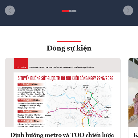
Dòng sự kiện
Định hướng metro và TOD chiến lược
K