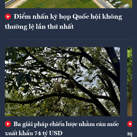
Điểm nhấn kỳ họp Quốc hội không
thường lệ lần thứ nhất
Ba giải pháp chiến lược nhằm cán mốc
xuất khẩu 74 tỷ USD
ngu