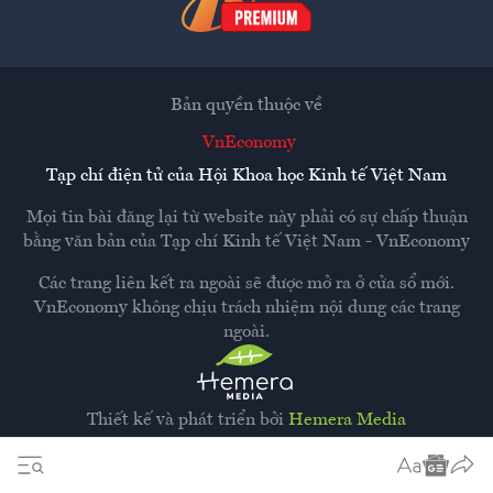
Bản quyền thuộc về
VnEconomy
Tạp chí điện tử của Hội Khoa học Kinh tế Việt Nam
Mọi tin bài đăng lại từ website này phải có sự chấp thuận
bằng văn bản của
Tạp chí Kinh tế Việt Nam - VnEconomy
Các trang liên kết ra ngoài sẽ được mở ra ở cửa sổ mới.
VnEconomy không chịu trách nhiệm nội dung các trang
ngoài.
Thiết kế và phát triển bởi
Hemera Media
Dựa trên nền tảng
Hemera AI CMS