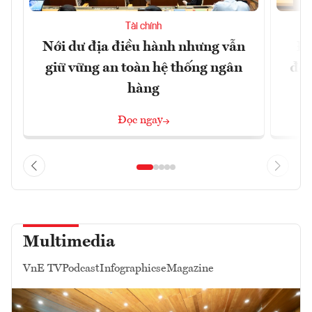
Tài chính
Nới dư địa điều hành nhưng vẫn
Đổ
giữ vững an toàn hệ thống ngân
đột
hàng
Đọc ngay
Multimedia
VnE TV
Podcast
Infographics
eMagazine