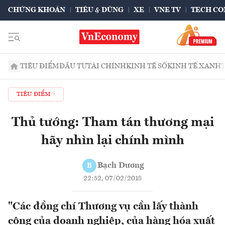
CHỨNG KHOÁN
TIÊU & DÙNG
XE
VNE TV
TECH CO
TIÊU ĐIỂM
ĐẦU TƯ
TÀI CHÍNH
KINH TẾ SỐ
KINH TẾ XANH
TIÊU ĐIỂM
Thủ tướng: Tham tán thương mại
hãy nhìn lại chính mình
Bạch Dương
B
22:52, 07/02/2018
"Các đồng chí Thương vụ cần lấy thành
công của doanh nghiệp, của hàng hóa xuất