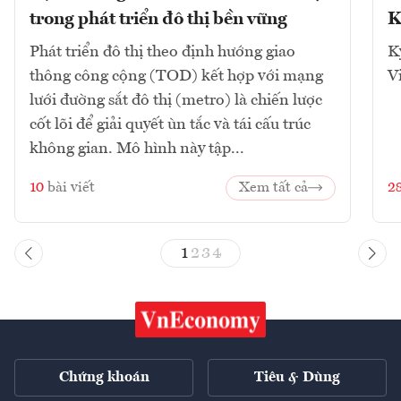
trong phát triển đô thị bền vững
K
Phát triển đô thị theo định hướng giao
K
thông công cộng (TOD) kết hợp với mạng
V
lưới đường sắt đô thị (metro) là chiến lược
cốt lõi để giải quyết ùn tắc và tái cấu trúc
không gian. Mô hình này tập...
10
bài viết
Xem tất cả
2
1
2
3
4
Chứng khoán
Tiêu & Dùng