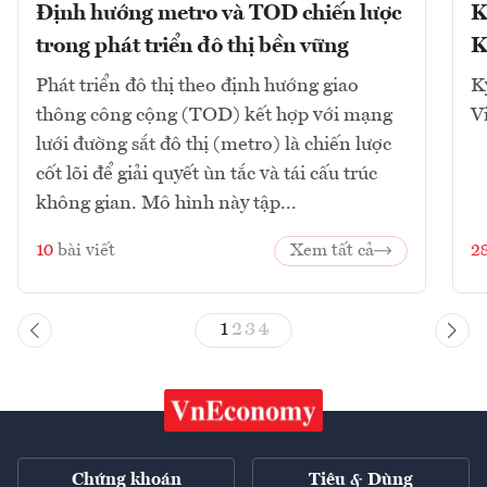
Định hướng metro và TOD chiến lược
K
trong phát triển đô thị bền vững
K
Phát triển đô thị theo định hướng giao
K
thông công cộng (TOD) kết hợp với mạng
V
lưới đường sắt đô thị (metro) là chiến lược
cốt lõi để giải quyết ùn tắc và tái cấu trúc
không gian. Mô hình này tập...
10
bài viết
Xem tất cả
2
1
2
3
4
Chứng khoán
Tiêu & Dùng