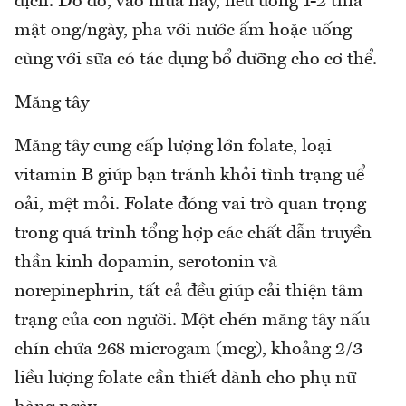
dịch. Do đó, vào mùa này, nếu uống 1-2 thìa
mật ong/ngày, pha với nước ấm hoặc uống
cùng với sữa có tác dụng bổ dưỡng cho cơ thể.
Măng tây
Măng tây cung cấp lượng lớn folate, loại
vitamin B giúp bạn tránh khỏi tình trạng uể
oải, mệt mỏi. Folate đóng vai trò quan trọng
trong quá trình tổng hợp các chất dẫn truyền
thần kinh dopamin, serotonin và
norepinephrin, tất cả đều giúp cải thiện tâm
trạng của con người. Một chén măng tây nấu
chín chứa 268 microgam (mcg), khoảng 2/3
liều lượng folate cần thiết dành cho phụ nữ