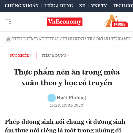
CHỨNG KHOÁN
TIÊU & DÙNG
XE
VNE TV
TECH CO
TIÊU ĐIỂM
ĐẦU TƯ
TÀI CHÍNH
KINH TẾ SỐ
KINH TẾ XANH
SỨC KHỎE
TIÊU & DÙNG
Thực phẩm nên ăn trong mùa
xuân theo y học cổ truyền
Hoài Phương
15:26, 17/01/2020
Phép dưỡng sinh nói chung và dưỡng sinh
ẩm thực nói riêng là một trong những di