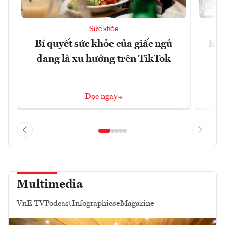
Sức khỏe
Bí quyết sức khỏe của giấc ngủ
Khá
đang là xu hướng trên TikTok
Đọc ngay
Multimedia
VnE TV
Podcast
Infographics
eMagazine