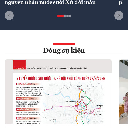
nguyên nhân nước suối Xú đổi màu
phí
Dòng sự kiện