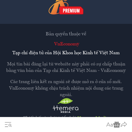
Bản quyền thuộc về
VnEconomy
Tạp chí điện tử của Hội Khoa học Kinh tế Việt Nam
Mọi tin bài đăng lại từ website này phải có sự chấp thuận
bằng văn bản của
Tạp chí Kinh tế Việt Nam - VnEconomy
Các trang liên kết ra ngoài sẽ được mở ra ở cửa sổ mới.
VnEconomy không chịu trách nhiệm nội dung các trang
ngoài.
Thiết kế và phát triển bởi
Hemera Media
Dựa trên nền tảng
Hemera AI CMS