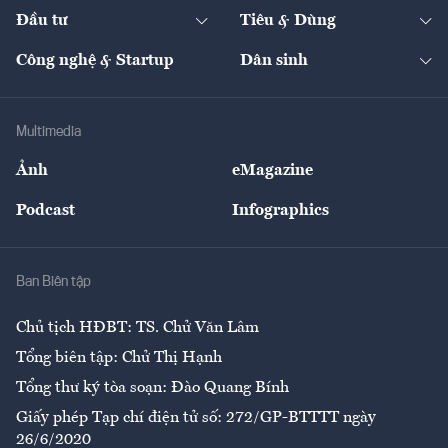
Chuyển động 24h
Đối thoại
The Guide
Video
Đầu tư
Tiêu & Dùng
Quản trị số
Cafe BĐS
Thị trường
Kinh doanh
Kết nối
Tạp chí kinh tế Việt Nam
eMagazine
Nhà đầu tư
Du lịch
Công nghệ & Startup
Dân sinh
Tư vấn
Nông sản
Doanh nhân
Tư vấn Tiêu & Dùng
Infographics
Hạ tầng
Sức khỏe
Khung pháp lý
Doanh nghiệp
Địa phương
Thị trường
Bảo hiểm
Multimedia
Sự kiện
Nhân lực
Ảnh
eMagazine
Đẹp +
An sinh
Podcast
Infographics
Giải trí
Y tế
Nhà
Ban Biên tập
Ẩm thực
Chủ tịch HĐBT: TS. Chử Văn Lâm
Tổng biên tập: Chử Thị Hạnh
Tổng thư ký tòa soạn: Đào Quang Bính
Giấy phép Tạp chí điện tử số: 272/GP-BTTTT ngày
26/6/2020