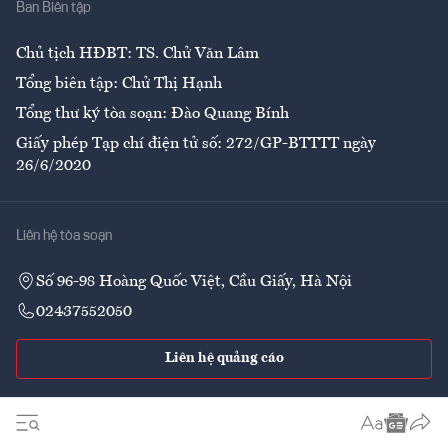
Ban Biên tập
Ẩm thực
Chủ tịch HĐBT: TS. Chử Văn Lâm
Tổng biên tập: Chử Thị Hạnh
Tổng thư ký tòa soạn: Đào Quang Bính
Giấy phép Tạp chí điện tử số: 272/GP-BTTTT ngày
26/6/2020
Liên hệ tòa soạn
Số 96-98 Hoàng Quốc Việt, Cầu Giấy, Hà Nội
02437552050
Liên hệ quảng cáo
Theo dõi VnEconomy