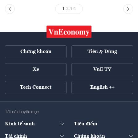
1
2
3
4
Chứng khoán
Tiêu & Dùng
Xe
VnE TV
Tech Connect
English ++
Tất cả chuyên mục
Kinh tế xanh
Tiêu điểm
Chuyển động xanh
Tài chính
Chứng khoán