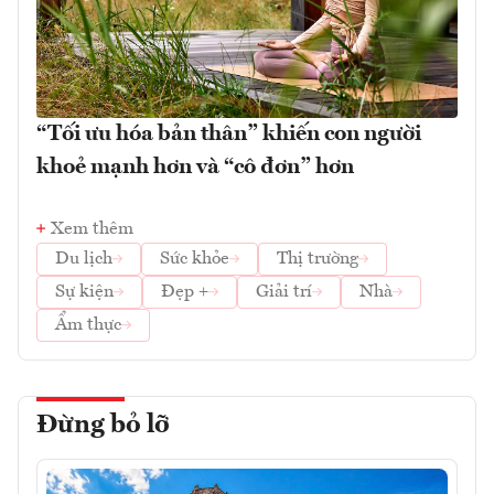
“Tối ưu hóa bản thân” khiến con người
khoẻ mạnh hơn và “cô đơn” hơn
Xem thêm
Du lịch
Sức khỏe
Thị trường
Sự kiện
Đẹp +
Giải trí
Nhà
Ẩm thực
Đừng bỏ lỡ