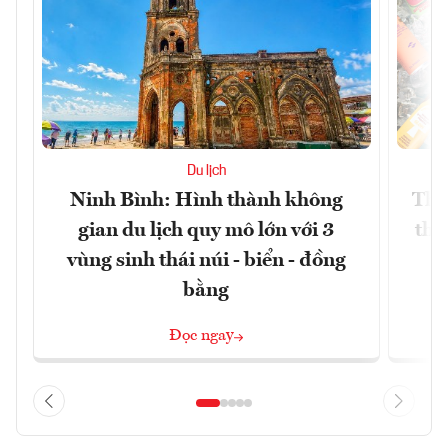
Du lịch
Ninh Bình: Hình thành không
Thế
gian du lịch quy mô lớn với 3
thự
vùng sinh thái núi - biển - đồng
bằng
Đọc ngay