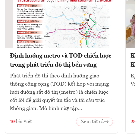
Định hướng metro và TOD chiến lược
K
trong phát triển đô thị bền vững
K
Phát triển đô thị theo định hướng giao
K
thông công cộng (TOD) kết hợp với mạng
V
lưới đường sắt đô thị (metro) là chiến lược
cốt lõi để giải quyết ùn tắc và tái cấu trúc
không gian. Mô hình này tập...
10
bài viết
Xem tất cả
2