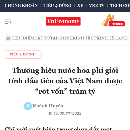
CHỨNG KHOÁN
TIÊU & DÙNG
XE
VNE TV
TECH CO
TIÊU ĐIỂM
ĐẦU TƯ
TÀI CHÍNH
KINH TẾ SỐ
KINH TẾ XANH
TIÊU & DÙNG
Thương hiệu nước hoa phi giới
tính đầu tiên của Việt Nam được
“rót vốn” trăm tỷ
Khánh Huyền
K
19:58, 09/07/2022
Chỉ mới xuất hiện trong chưa đầy một