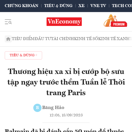
CHỨNG KHOÁN
TIÊU & DÙNG
XE
VNE TV
TECH CO
TIÊU ĐIỂM
ĐẦU TƯ
TÀI CHÍNH
KINH TẾ SỐ
KINH TẾ XANH
TIÊU & DÙNG
Thương hiệu xa xỉ bị cướp bộ sưu
tập ngay trước thềm Tuần lễ Thời
trang Paris
Băng Hảo
B
12:05, 18/09/2023
Balmain đã bị đánh cắp 50 món đồ thuộc