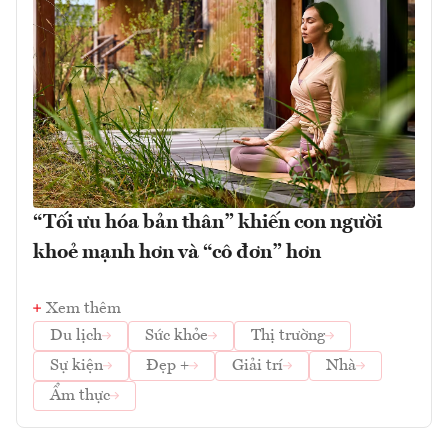
“Tối ưu hóa bản thân” khiến con người
khoẻ mạnh hơn và “cô đơn” hơn
Xem thêm
Du lịch
Sức khỏe
Thị trường
Sự kiện
Đẹp +
Giải trí
Nhà
Ẩm thực