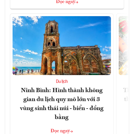
Đọc ngay
Du lịch
Ninh Bình: Hình thành không
Thế
gian du lịch quy mô lớn với 3
thự
vùng sinh thái núi - biển - đồng
bằng
Đọc ngay