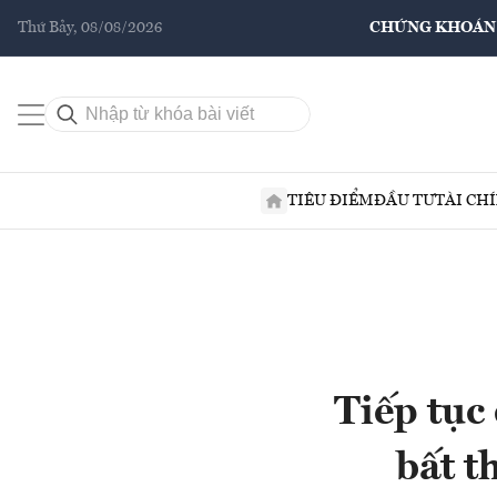
Thứ Bảy, 08/08/2026
CHỨNG KHOÁN
TIÊU ĐIỂM
ĐẦU TƯ
TÀI CH
Tiếp tục
bất t