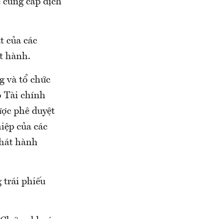
c cung cấp dịch
t của các
t hành.
 và tổ chức
ộ Tài chính
ược phê duyệt
iệp của các
phát hành
 trái phiếu