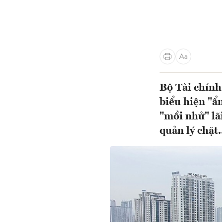
Bộ Tài chính
biểu hiện "ẩ
"mồi nhử" lãi
quản lý chặt.