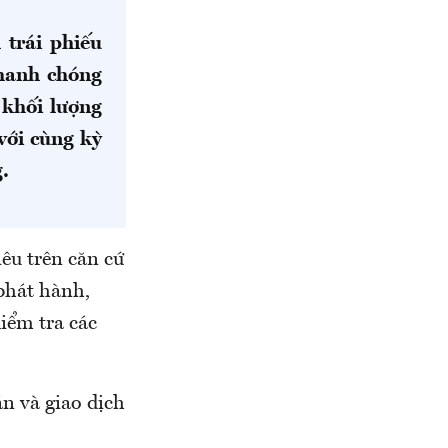
 trái phiếu
hanh chóng
 khối lượng
với cùng kỳ
.
nêu trên căn cứ
phát hành,
iểm tra các
án và giao dịch