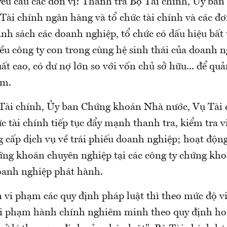
yêu cầu các đơn vị: Thanh tra Bộ Tài chính, Ủy ba
ài chính ngân hàng và tổ chức tài chính và các đơ
anh sách các doanh nghiệp, tổ chức có dấu hiệu bất
ều công ty con trong cùng hệ sinh thái của doanh n
uất cao, có dư nợ lớn so với vốn chủ sở hữu... để qu
êm.
Tài chính, Ủy ban Chứng khoán Nhà nước, Vụ Tài
c tài chính tiếp tục đẩy mạnh thanh tra, kiểm tra v
g cấp dịch vụ về trái phiếu doanh nghiệp; hoạt độn
ứng khoán chuyên nghiệp tại các công ty chứng kh
doanh nghiệp phát hành.
n vi phạm các quy định pháp luật thì theo mức độ v
vi phạm hành chính nghiêm minh theo quy định ho