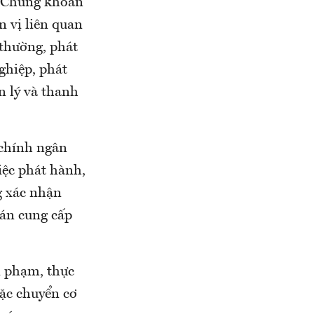
n Chứng khoán
n vị liên quan
 thường, phát
ghiệp, phát
ản lý và thanh
 chính ngân
iệc phát hành,
g xác nhận
oán cung cấp
i phạm, thực
ặc chuyển cơ