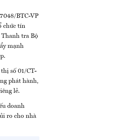
ố 7048/BTC-VP
 chức tín
; Thanh tra Bộ
 đẩy mạnh
p.
 thị số 01/CT-
ộng phát hành,
iêng lẻ.
iếu doanh
ủi ro cho nhà