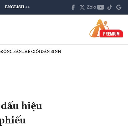
ENGLISH ++
 ĐỘNG SẢN
THẾ GIỚI
DÂN SINH
 dấu hiệu
 phiếu