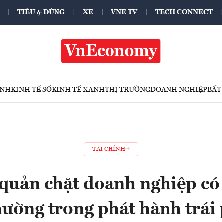
TIÊU & DÙNG
XE
VNE TV
TECH CONNECT
ÍNH
KINH TẾ SỐ
KINH TẾ XANH
THỊ TRƯỜNG
DOANH NGHIỆP
BẤT
TÀI CHÍNH
 quản chặt doanh nghiệp có
hường trong phát hành trái