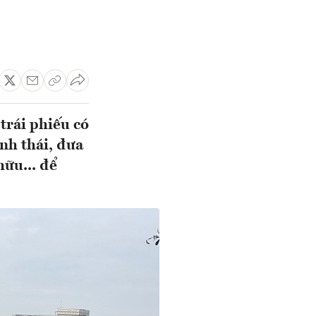
trái phiếu có
inh thái, đưa
hữu... để