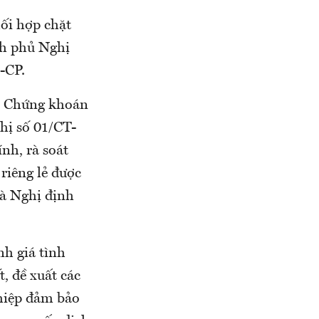
ối hợp chặt
nh phủ Nghị
-CP.
an Chứng khoán
hị số 01/CT-
nh, rà soát
riêng lẻ được
à Nghị định
h giá tình
, đề xuất các
ghiệp đảm bảo