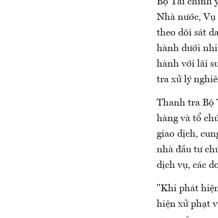
Bộ Tài chính 
Nhà nước, Vụ T
theo dõi sát d
hành dưới nhi
hành với lãi s
tra xử lý nghi
Thanh tra Bộ 
hàng và tổ chứ
giao dịch, cun
nhà đầu tư ch
dịch vụ, các 
"Khi phát hiệ
hiện xử phạt 