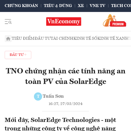
CHỨNG KHOÁN
TIÊU & DÙNG
XE
VNE TV
TECH CO
TIÊU ĐIỂM
ĐẦU TƯ
TÀI CHÍNH
KINH TẾ SỐ
KINH TẾ XANH
ĐẦU TƯ
TNO chứng nhận các tính năng an
toàn PV của SolarEdge
Tuấn Sơn
T
16:27, 27/03/2024
Mới đây, SolarEdge Technologies - một
trong những công ty về công nghệ năng