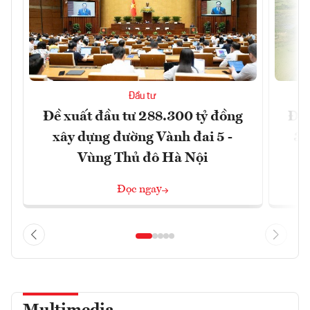
Đầu tư
Đề xuất đầu tư 288.300 tỷ đồng
Đồn
xây dựng đường Vành đai 5 -
3 
Vùng Thủ đô Hà Nội
Đọc ngay