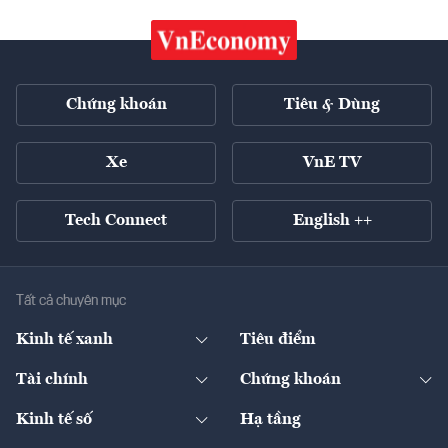
Chứng khoán
Tiêu & Dùng
Xe
VnE TV
Tech Connect
English ++
Tất cả chuyên mục
Kinh tế xanh
Tiêu điểm
Chuyển động xanh
Tài chính
Chứng khoán
Pháp lý
Ngân hàng
Doanh nghiệp niêm yết
Kinh tế số
Hạ tầng
Thương hiệu xanh
Thị trường vốn
Thị trường