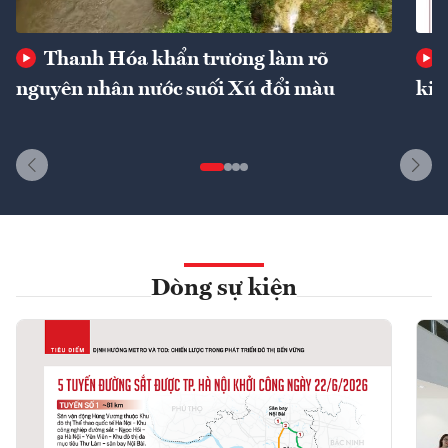
Thanh Hóa khẩn trương làm rõ
nguyên nhân nước suối Xú đổi màu
kin
Dòng sự kiện