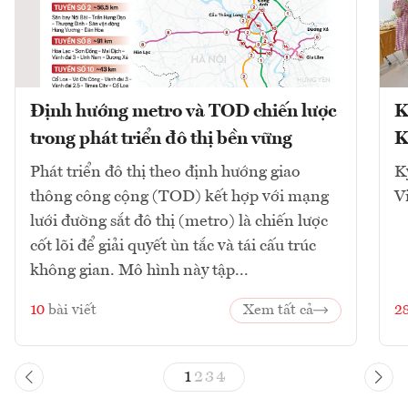
Định hướng metro và TOD chiến lược
K
trong phát triển đô thị bền vững
K
Phát triển đô thị theo định hướng giao
K
thông công cộng (TOD) kết hợp với mạng
V
lưới đường sắt đô thị (metro) là chiến lược
cốt lõi để giải quyết ùn tắc và tái cấu trúc
không gian. Mô hình này tập...
10
bài viết
Xem tất cả
2
1
2
3
4