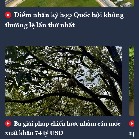
Điểm nhấn kỳ họp Quốc hội không
thường lệ lần thứ nhất
Ba giải pháp chiến lược nhằm cán mốc
xuất khẩu 74 tỷ USD
ngu