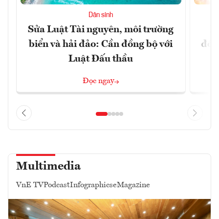
Dân sinh
Sửa Luật Tài nguyên, môi trường
L
biển và hải đảo: Cần đồng bộ với
đổi)
Luật Đấu thầu
Đọc ngay
Multimedia
VnE TV
Podcast
Infographics
eMagazine