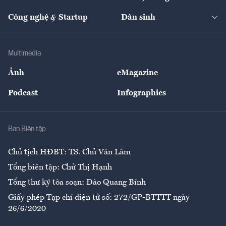
Cafe BĐS
Thị trường
Kinh doanh
Kết nối
Tạp chí kinh tế Việt Nam
eMagazine
Nhà đầu tư
Du lịch
Công nghệ & Startup
Dân sinh
Tư vấn
Nông sản
Doanh nhân
Tư vấn Tiêu & Dùng
Infographics
Hạ tầng
Sức khỏe
Khung pháp lý
Doanh nghiệp
Địa phương
Thị trường
Bảo hiểm
Multimedia
Sự kiện
Nhân lực
Ảnh
eMagazine
Đẹp +
An sinh
Podcast
Infographics
Giải trí
Y tế
Nhà
Ban Biên tập
Ẩm thực
Chủ tịch HĐBT: TS. Chử Văn Lâm
Tổng biên tập: Chử Thị Hạnh
Tổng thư ký tòa soạn: Đào Quang Bính
Giấy phép Tạp chí điện tử số: 272/GP-BTTTT ngày
26/6/2020