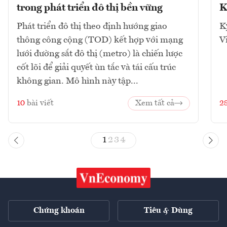
trong phát triển đô thị bền vững
K
Phát triển đô thị theo định hướng giao
K
thông công cộng (TOD) kết hợp với mạng
V
lưới đường sắt đô thị (metro) là chiến lược
cốt lõi để giải quyết ùn tắc và tái cấu trúc
không gian. Mô hình này tập...
10
bài viết
Xem tất cả
2
1
2
3
4
Chứng khoán
Tiêu & Dùng