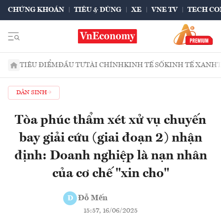
CHỨNG KHOÁN
TIÊU & DÙNG
XE
VNE TV
TECH CO
TIÊU ĐIỂM
ĐẦU TƯ
TÀI CHÍNH
KINH TẾ SỐ
KINH TẾ XANH
DÂN SINH
Tòa phúc thẩm xét xử vụ chuyến
bay giải cứu (giai đoạn 2) nhận
định: Doanh nghiệp là nạn nhân
của cơ chế "xin cho"
Đỗ Mến
Đ
15:57, 16/06/2025