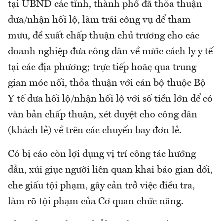
tại UBND các tỉnh, thành phố đã thỏa thuận
đưa/nhận hối lộ, làm trái công vụ để tham
mưu, đề xuất chấp thuận chủ trương cho các
doanh nghiệp đưa công dân về nước cách ly y tế
tại các địa phương; trực tiếp hoặc qua trung
gian móc nối, thỏa thuận với cán bộ thuộc Bộ
Y tế đưa hối lộ/nhận hối lộ với số tiền lớn để có
văn bản chấp thuận, xét duyệt cho công dân
(khách lẻ) về trên các chuyến bay đơn lẻ.
Có bị cáo còn lợi dụng vị trí công tác hướng
dẫn, xúi giục người liên quan khai báo gian dối,
che giấu tội phạm, gây cản trở việc điều tra,
làm rõ tội phạm của Cơ quan chức năng.