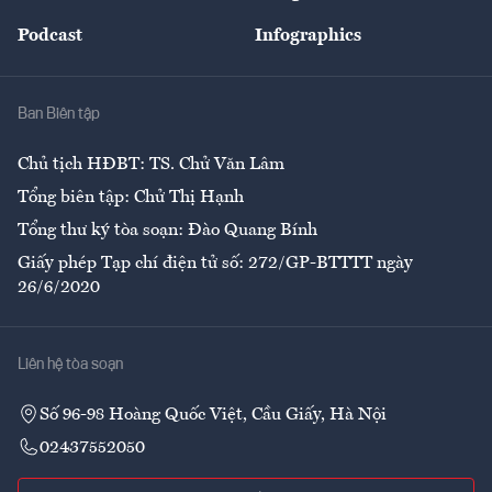
Đẹp +
An sinh
Podcast
Infographics
Giải trí
Y tế
Nhà
Ban Biên tập
Ẩm thực
Chủ tịch HĐBT: TS. Chử Văn Lâm
Tổng biên tập: Chử Thị Hạnh
Tổng thư ký tòa soạn: Đào Quang Bính
Giấy phép Tạp chí điện tử số: 272/GP-BTTTT ngày
26/6/2020
Liên hệ tòa soạn
Số 96-98 Hoàng Quốc Việt, Cầu Giấy, Hà Nội
02437552050