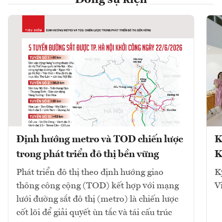
Dòng sự kiện
Định hướng metro và TOD chiến lược
K
trong phát triển đô thị bền vững
K
Phát triển đô thị theo định hướng giao
K
thông công cộng (TOD) kết hợp với mạng
V
lưới đường sắt đô thị (metro) là chiến lược
cốt lõi để giải quyết ùn tắc và tái cấu trúc