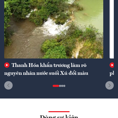
Thanh Hóa khẩn trương làm rõ
nguyên nhân nước suối Xú đổi màu
phí