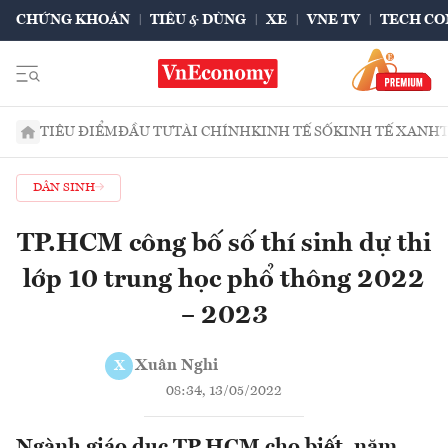
CHỨNG KHOÁN
TIÊU & DÙNG
XE
VNE TV
TECH CO
TIÊU ĐIỂM
ĐẦU TƯ
TÀI CHÍNH
KINH TẾ SỐ
KINH TẾ XANH
DÂN SINH
TP.HCM công bố số thí sinh dự thi
lớp 10 trung học phổ thông 2022
– 2023
Xuân Nghi
X
08:34, 13/05/2022
Ngành giáo dục TP.HCM cho biết, năm