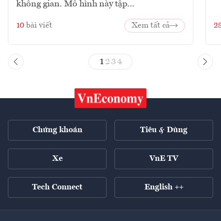
không gian. Mô hình này tập...
10
bài viết
Xem tất cả
2
1
2
3
4
Chứng khoán
Tiêu & Dùng
Xe
VnE TV
Tech Connect
English ++