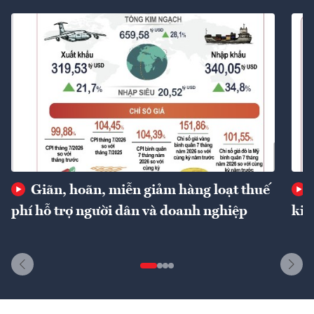
Giãn, hoãn, miễn giảm hàng loạt thuế
phí hỗ trợ người dân và doanh nghiệp
kin