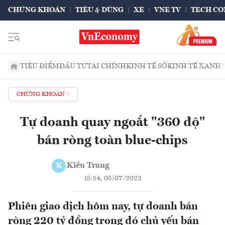
CHỨNG KHOÁN
TIÊU & DÙNG
XE
VNE TV
TECH CO
TIÊU ĐIỂM
ĐẦU TƯ
TÀI CHÍNH
KINH TẾ SỐ
KINH TẾ XANH
CHỨNG KHOÁN
Tự doanh quay ngoắt "360 độ"
bán ròng toàn blue-chips
Kiều Trang
K
18:54, 08/07/2022
Phiên giao dịch hôm nay, tự doanh bán
ròng 220 tỷ đồng trong đó chủ yếu bán