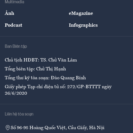
Multimedia
Sự kiện
Nhân lực
Ảnh
eMagazine
Đẹp +
An sinh
Podcast
Infographics
Giải trí
Y tế
Nhà
Ban Biên tập
Ẩm thực
Chủ tịch HĐBT: TS. Chử Văn Lâm
Tổng biên tập: Chử Thị Hạnh
Tổng thư ký tòa soạn: Đào Quang Bính
Giấy phép Tạp chí điện tử số: 272/GP-BTTTT ngày
26/6/2020
Liên hệ tòa soạn
Số 96-98 Hoàng Quốc Việt, Cầu Giấy, Hà Nội