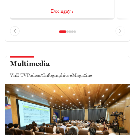
Đọc ngay
Multimedia
VnE TV
Podcast
Infographics
eMagazine