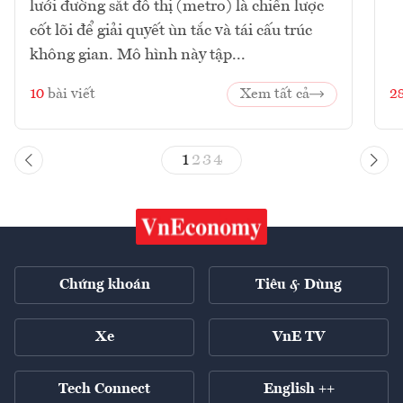
lưới đường sắt đô thị (metro) là chiến lược
cốt lõi để giải quyết ùn tắc và tái cấu trúc
không gian. Mô hình này tập...
10
bài viết
Xem tất cả
2
1
2
3
4
Chứng khoán
Tiêu & Dùng
Xe
VnE TV
Tech Connect
English ++