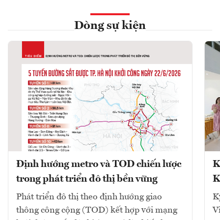
Dòng sự kiện
Định hướng metro và TOD chiến lược
K
trong phát triển đô thị bền vững
K
Phát triển đô thị theo định hướng giao
K
thông công cộng (TOD) kết hợp với mạng
V