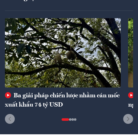
Ba giải pháp chiến lược nhằm cán mốc
xuất khẩu 74 tỷ USD
ngu