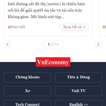
lưới đường sắt đô thị (metro) là chiến lược
cốt lõi để giải quyết ùn tắc và tái cấu trúc
không gian. Mô hình này tập...
10
bài viết
Xem tất cả
2
1
2
3
4
Chứng khoán
Tiêu & Dùng
Xe
VnE TV
Tech Connect
English ++