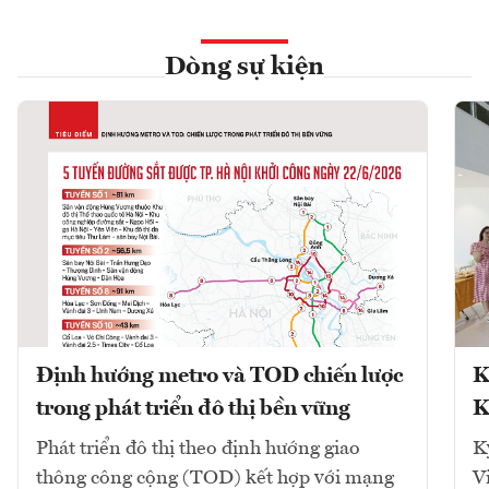
Dòng sự kiện
Định hướng metro và TOD chiến lược
K
trong phát triển đô thị bền vững
K
Phát triển đô thị theo định hướng giao
K
thông công cộng (TOD) kết hợp với mạng
V