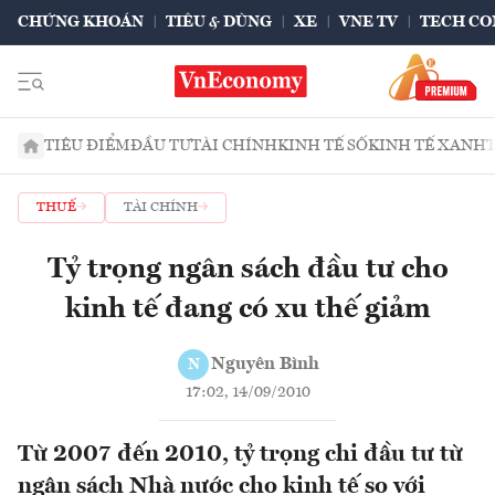
CHỨNG KHOÁN
TIÊU & DÙNG
XE
VNE TV
TECH CO
TIÊU ĐIỂM
ĐẦU TƯ
TÀI CHÍNH
KINH TẾ SỐ
KINH TẾ XANH
THUẾ
TÀI CHÍNH
Tỷ trọng ngân sách đầu tư cho
kinh tế đang có xu thế giảm
Nguyên Bình
N
17:02, 14/09/2010
Từ 2007 đến 2010, tỷ trọng chi đầu tư từ
ngân sách Nhà nước cho kinh tế so với