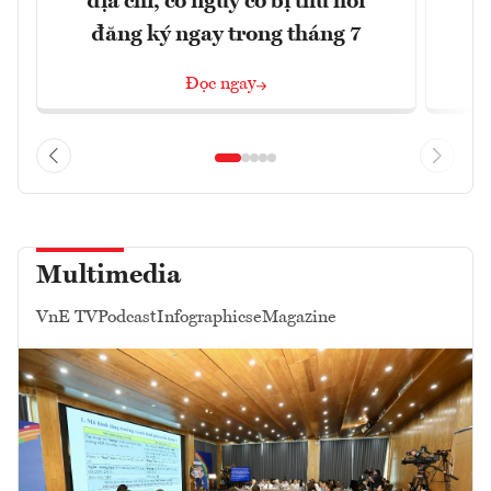
địa chỉ, có nguy cơ bị thu hồi
đăng ký ngay trong tháng 7
Đọc ngay
Multimedia
VnE TV
Podcast
Infographics
eMagazine