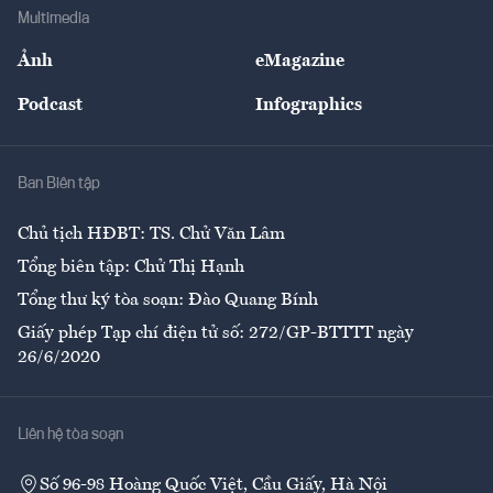
Địa phương
Thị trường
Bảo hiểm
Multimedia
Sự kiện
Nhân lực
Ảnh
eMagazine
Đẹp +
An sinh
Podcast
Infographics
Giải trí
Y tế
Nhà
Ban Biên tập
Ẩm thực
Chủ tịch HĐBT: TS. Chử Văn Lâm
Tổng biên tập: Chử Thị Hạnh
Tổng thư ký tòa soạn: Đào Quang Bính
Giấy phép Tạp chí điện tử số: 272/GP-BTTTT ngày
26/6/2020
Liên hệ tòa soạn
Số 96-98 Hoàng Quốc Việt, Cầu Giấy, Hà Nội