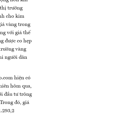
rộng hơn khi
thị trường
ính cho kim
giá vàng trong
g với giá thế
ng được co hẹp
 trường vàng
hi người dân
co.com hiện có
phiên hôm qua,
ới đầu tư trông
Trong đó, giá
.293,2