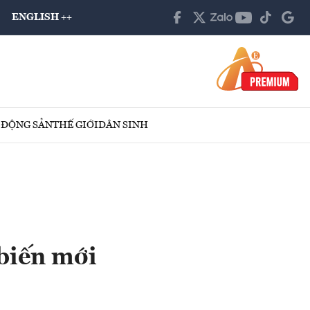
ENGLISH ++
 ĐỘNG SẢN
THẾ GIỚI
DÂN SINH
 biến mới