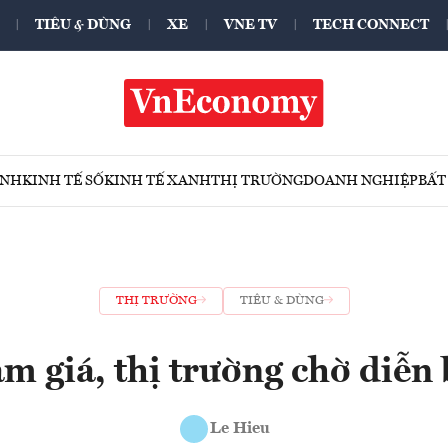
TIÊU & DÙNG
XE
VNE TV
TECH CONNECT
ÍNH
KINH TẾ SỐ
KINH TẾ XANH
THỊ TRƯỜNG
DOANH NGHIỆP
BẤT
THỊ TRƯỜNG
TIÊU & DÙNG
m giá, thị trường chờ diễn
Le Hieu