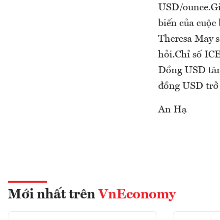
USD/ounce.Giớ
biến của cuộc
Theresa May s
hỏi.Chỉ số ICE
Đồng USD tăng
đồng USD trở 
An Hạ
Mới nhất trên
VnEconomy