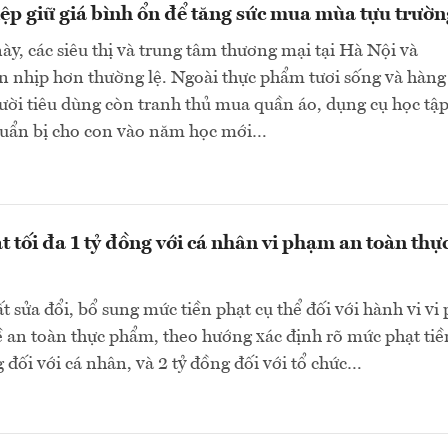
p giữ giá bình ổn để tăng sức mua mùa tựu trườn
y, các siêu thị và trung tâm thương mại tại Hà Nội và
nhịp hơn thường lệ. Ngoài thực phẩm tươi sống và hàng 
ười tiêu dùng còn tranh thủ mua quần áo, dụng cụ học tập
huẩn bị cho con vào năm học mới…
t tối đa 1 tỷ đồng với cá nhân vi phạm an toàn thự
ất sửa đổi, bổ sung mức tiền phạt cụ thể đối với hành vi v
 an toàn thực phẩm, theo hướng xác định rõ mức phạt tiền
g đối với cá nhân, và 2 tỷ đồng đối với tổ chức…