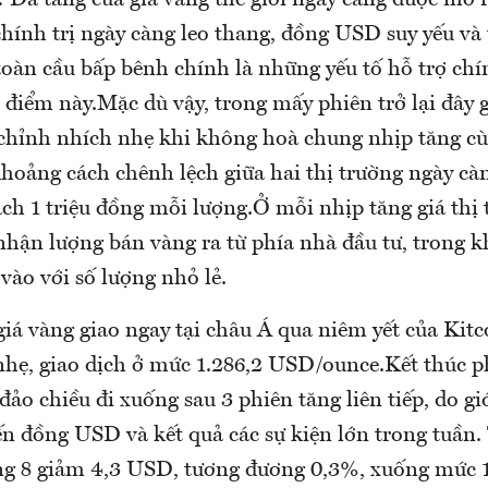
 Đà tăng của giá vàng thế giới ngày càng được mở 
chính trị ngày càng leo thang, đồng USD suy yếu và 
oàn cầu bấp bênh chính là những yếu tố hỗ trợ ch
i điểm này.Mặc dù vậy, trong mấy phiên trở lại đây 
 chỉnh nhích nhẹ khi không hoà chung nhịp tăng cùn
 khoảng cách chênh lệch giữa hai thị trường ngày cà
ch 1 triệu đồng mỗi lượng.Ở mỗi nhịp tăng giá thị
nhận lượng bán vàng ra từ phía nhà đầu tư, trong k
vào với số lượng nhỏ lẻ.
 giá vàng giao ngay tại châu Á qua niêm yết của Kit
nhẹ, giao dịch ở mức 1.286,2 USD/ounce.Kết thúc 
đảo chiều đi xuống sau 3 phiên tăng liên tiếp, do gi
n đồng USD và kết quả các sự kiện lớn trong tuần. 
ng 8 giảm 4,3 USD, tương đương 0,3%, xuống mức 1