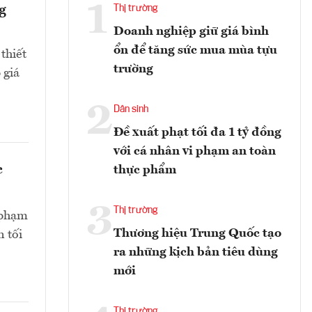
1
g
Thị trường
Doanh nghiệp giữ giá bình
ổn để tăng sức mua mùa tựu
thiết
trường
 giá
2
Dân sinh
Đề xuất phạt tối đa 1 tỷ đồng
với cá nhân vi phạm an toàn
c
thực phẩm
3
Thị trường
i phạm
Thương hiệu Trung Quốc tạo
 tối
ra những kịch bản tiêu dùng
mới
Thị trường