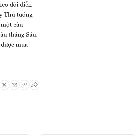
heo dõi diễn
ấy Thủ tướng
à một câu
đầu tháng Sáu.
c được mua