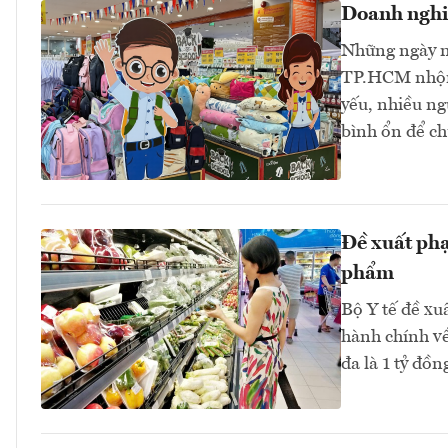
Doanh nghiệ
Những ngày nà
TP.HCM nhộn 
yếu, nhiều ng
bình ổn để c
Đề xuất phạ
phẩm
Bộ Y tế đề xu
hành chính về
đa là 1 tỷ đồn