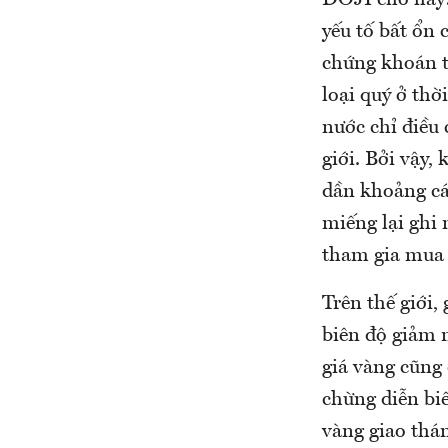
DOJI cho hay:
yếu tố bất ổn 
chứng khoán t
loại quý ở thờ
nước chỉ điều
giới. Bởi vậy,
dần khoảng cá
miếng lại ghi 
tham gia mua 
Trên thế giới,
biên độ giảm 
giá vàng cũng 
chừng diễn biế
vàng giao thá