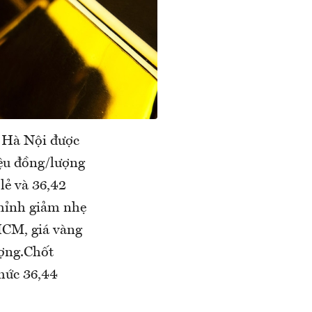
i Hà Nội được
iệu đồng/lượng
lẻ và 36,42
chỉnh giảm nhẹ
HCM, giá vàng
ượng.Chốt
mức 36,44