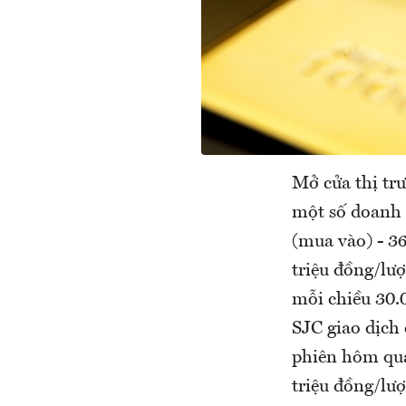
Mở cửa thị tr
một số doanh 
(mua vào) - 36
triệu đồng/lư
mỗi chiều 30.
SJC giao dịch
phiên hôm qua
triệu đồng/lượ