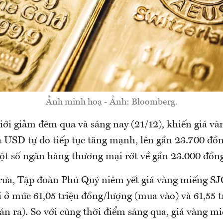
Ảnh minh hoạ - Ảnh: Bloomberg.
iới giảm đêm qua và sáng nay (21/12), khiến giá và
á USD tự do tiếp tục tăng mạnh, lên gần 23.700 đồn
ột số ngân hàng thương mại rớt về gần 23.000 đồng
rưa, Tập đoàn Phú Quý niêm yết giá vàng miếng SJ
 ở mức 61,05 triệu đồng/lượng (mua vào) và 61,55 t
n ra). So với cùng thời điểm sáng qua, giá vàng m