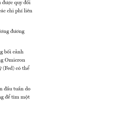
 được quy đổi
ác chi phí liên
tương đương
g bối cảnh
ủng Omicron
 (Fed) có thể
n đầu tuần do
ng để tìm một