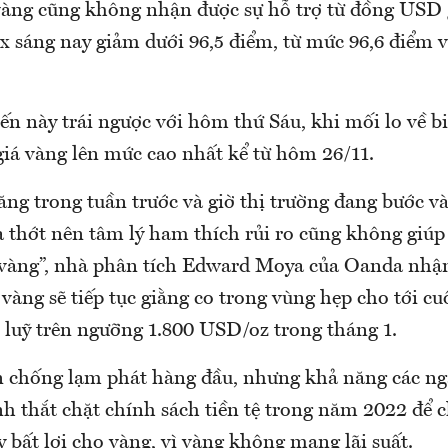
 vàng cũng không nhận được sự hỗ trợ từ đồng USD 
ex sáng nay giảm dưới 96,5 điểm, từ mức 96,6 điểm
ến này trái ngược với hôm thứ Sáu, khi mối lo về b
iá vàng lên mức cao nhất kể từ hôm 26/11.
ăng trong tuần trước và giờ thị trường đang bước và
 thớt nên tâm lý ham thích rủi ro cũng không giúp 
 vàng”, nhà phân tích Edward Moya của Oanda nhậ
vàng sẽ tiếp tục giằng co trong vùng hẹp cho tới c
h luỹ trên ngưỡng 1.800 USD/oz trong tháng 1.
ản chống lạm phát hàng đầu, nhưng khả năng các n
h thắt chặt chính sách tiền tệ trong năm 2022 để 
y bất lợi cho vàng, vì vàng không mang lãi suất.