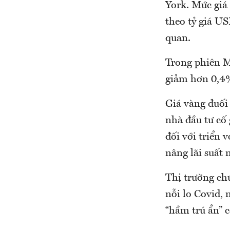
York. Mức giá
theo tỷ giá US
quan.
Trong phiên M
giảm hơn 0,4%
Giá vàng đuối
nhà đầu tư cố
đối với triển 
nâng lãi suất
Thị trường ch
nỗi lo Covid,
“hầm trú ẩn” c