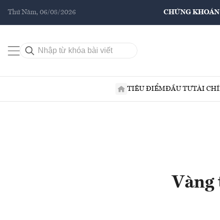
Thứ Năm, 06/08/2026
CHỨNG KHOÁN
TIÊU ĐIỂM
ĐẦU TƯ
TÀI CH
Vàng 