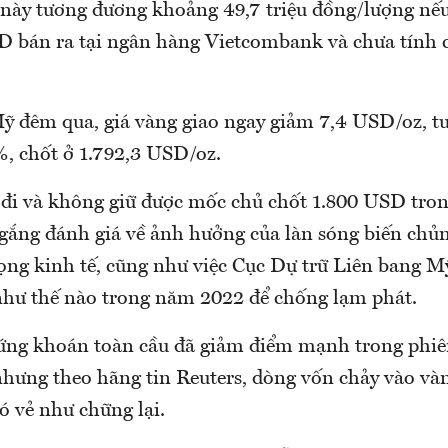
 này tương đương khoảng 49,7 triệu đồng/lượng nếu
D bán ra tại ngân hàng Vietcombank và chưa tính c
ỹ đêm qua, giá vàng giao ngay giảm 7,4 USD/oz, 
, chốt ở 1.792,3 USD/oz.
 đi và không giữ được mốc chủ chốt 1.800 USD tron
 gắng đánh giá về ảnh hưởng của làn sóng biến ch
vọng kinh tế, cũng như việc Cục Dự trữ Liên bang Mỹ
 như thế nào trong năm 2022 để chống lạm phát.
ứng khoán toàn cầu đã giảm điểm mạnh trong phiê
 nhưng theo hãng tin Reuters, dòng vốn chảy vào và
ó vẻ như chững lại.