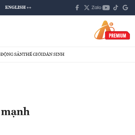
ENGLISH ++
 ĐỘNG SẢN
THẾ GIỚI
DÂN SINH
g mạnh