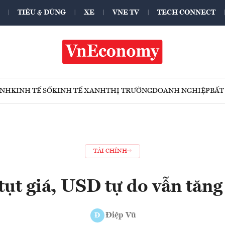
TIÊU & DÙNG
XE
VNE TV
TECH CONNECT
ÍNH
KINH TẾ SỐ
KINH TẾ XANH
THỊ TRƯỜNG
DOANH NGHIỆP
BẤT
TÀI CHÍNH
tụt giá, USD tự do vẫn tăn
Điệp Vũ
Đ