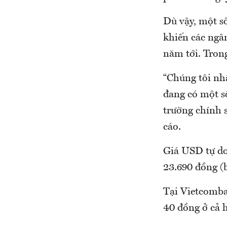
Dù vậy, một s
khiến các ngâ
năm tới. Trong
“Chúng tôi nhậ
đang có một số
trường chính s
cáo.
Giá USD tự do
23.690 đồng (b
Tại Vietcomba
40 đồng ở cả h