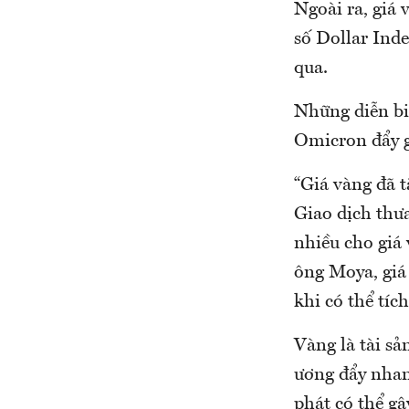
Ngoài ra, giá
số Dollar Ind
qua.
Những diễn bi
Omicron đẩy g
“Giá vàng đã t
Giao dịch thưa
nhiều cho giá
ông Moya, giá 
khi có thể tíc
Vàng là tài s
ương đẩy nhan
phát có thể gâ