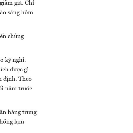
giảm giá. Chỉ
 vào sáng hôm
iến chủng
o kỳ nghỉ.
ích được gì
n định. Theo
uối năm trước
gân hàng trung
chống lạm