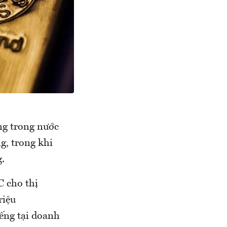
ng trong nước
g, trong khi
.
C cho thị
riệu
iếng tại doanh