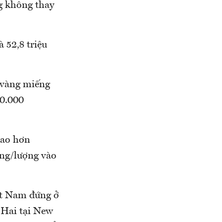
g không thay
 52,8 triệu
 vàng miếng
50.000
cao hơn
ồng/lượng vào
iệt Nam đứng ở
 Hai tại New