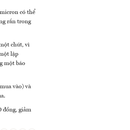
Omicron có thể
ng rắn trong
một chút, vì
 một lập
ng một báo
(mua vào) và
ua.
0 đồng, giảm