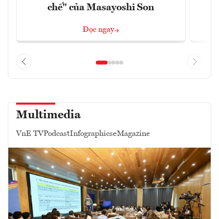
chế" của Masayoshi Son
Đọc ngay
Multimedia
VnE TV
Podcast
Infographics
eMagazine