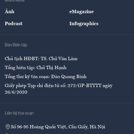
Multimedia
Sự kiện
Nhân lực
Ảnh
eMagazine
Đẹp +
An sinh
Podcast
Infographics
Giải trí
Y tế
Nhà
Ban Biên tập
Ẩm thực
Chủ tịch HĐBT: TS. Chử Văn Lâm
Tổng biên tập: Chử Thị Hạnh
Tổng thư ký tòa soạn: Đào Quang Bính
Giấy phép Tạp chí điện tử số: 272/GP-BTTTT ngày
26/6/2020
Liên hệ tòa soạn
Số 96-98 Hoàng Quốc Việt, Cầu Giấy, Hà Nội