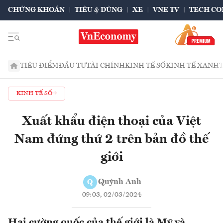
CHỨNG KHOÁN
TIÊU & DÙNG
XE
VNE TV
TECH CO
TIÊU ĐIỂM
ĐẦU TƯ
TÀI CHÍNH
KINH TẾ SỐ
KINH TẾ XANH
KINH TẾ SỐ
Xuất khẩu điện thoại của Việt
Nam đứng thứ 2 trên bản đồ thế
giới
Quỳnh Anh
Q
09:03, 02/03/2024
Hai cường quốc của thế giới là Mỹ và