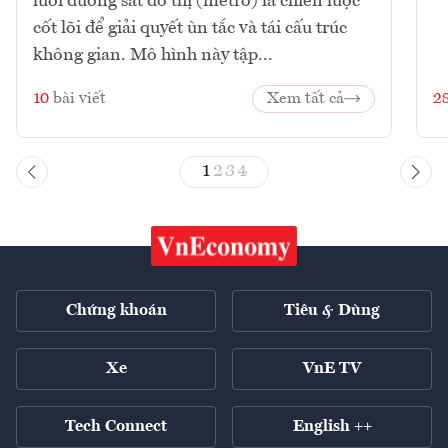
lưới đường sắt đô thị (metro) là chiến lược
cốt lõi để giải quyết ùn tắc và tái cấu trúc
không gian. Mô hình này tập...
10
bài viết
Xem tất cả
2
1
2
3
4
Chứng khoán
Tiêu & Dùng
Xe
VnE TV
Tech Connect
English ++