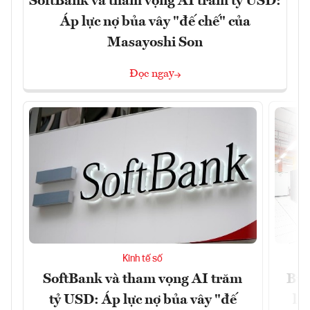
SoftBank và tham vọng AI trăm tỷ USD:
Áp lực nợ bủa vây "đế chế" của
Masayoshi Son
Đọc ngay
Kinh tế số
SoftBank và tham vọng AI trăm
Bùn
tỷ USD: Áp lực nợ bủa vây "đế
li