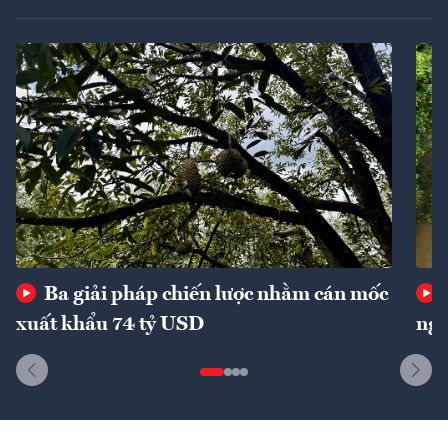
Ba giải pháp chiến lược nhằm cán mốc
xuất khẩu 74 tỷ USD
ngu