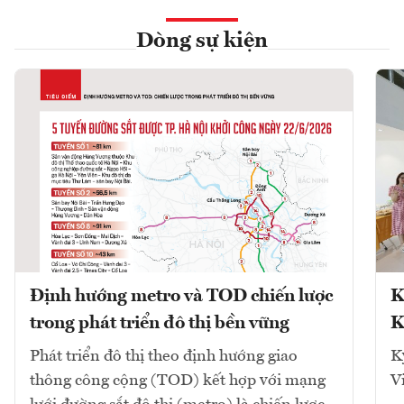
Dòng sự kiện
Định hướng metro và TOD chiến lược
K
trong phát triển đô thị bền vững
K
Phát triển đô thị theo định hướng giao
K
thông công cộng (TOD) kết hợp với mạng
V