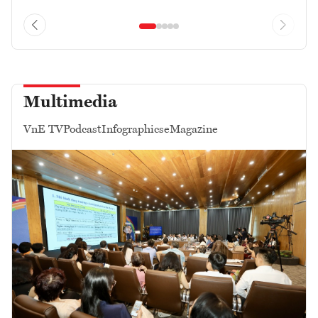
Multimedia
VnE TV
Podcast
Infographics
eMagazine