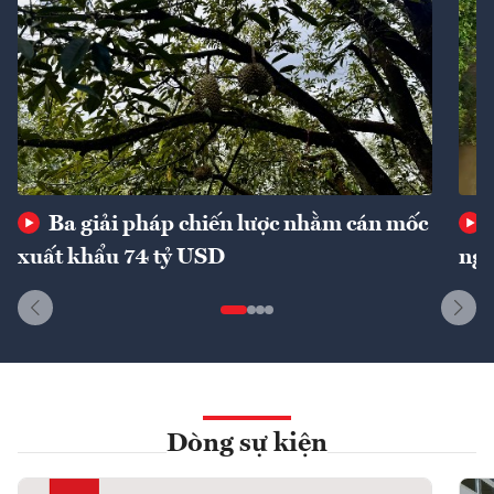
Ba giải pháp chiến lược nhằm cán mốc
xuất khẩu 74 tỷ USD
ngu
Dòng sự kiện