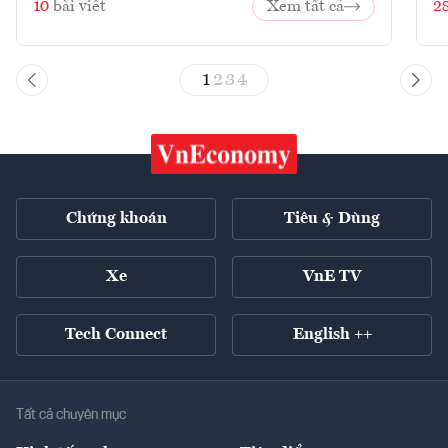
10
bài viết
Xem tất cả
2
1
2
3
4
Chứng khoán
Tiêu & Dùng
Xe
VnE TV
Tech Connect
English ++
Tất cả chuyên mục