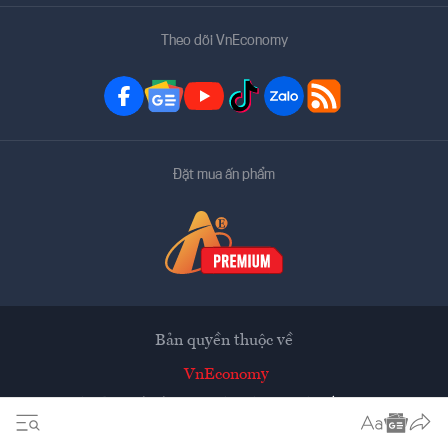
Theo dõi VnEconomy
Đặt mua ấn phẩm
Bản quyền thuộc về
VnEconomy
Tạp chí điện tử của Hội Khoa học Kinh tế Việt Nam
Mọi tin bài đăng lại từ website này phải có sự chấp thuận