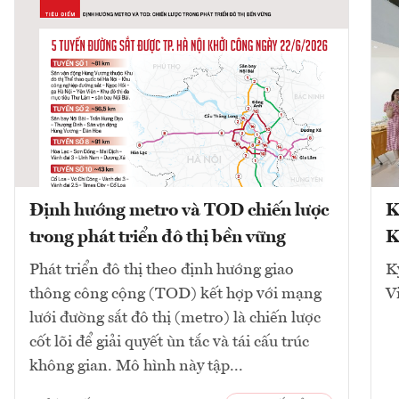
Định hướng metro và TOD chiến lược
K
trong phát triển đô thị bền vững
K
Phát triển đô thị theo định hướng giao
K
thông công cộng (TOD) kết hợp với mạng
V
lưới đường sắt đô thị (metro) là chiến lược
cốt lõi để giải quyết ùn tắc và tái cấu trúc
không gian. Mô hình này tập...