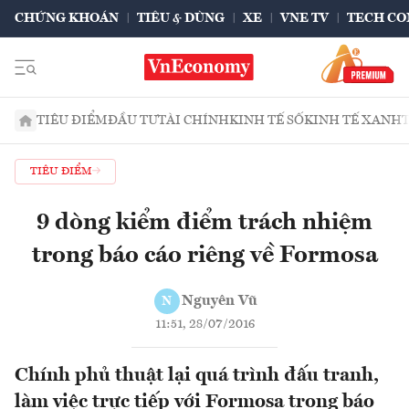
CHỨNG KHOÁN
TIÊU & DÙNG
XE
VNE TV
TECH CO
TIÊU ĐIỂM
ĐẦU TƯ
TÀI CHÍNH
KINH TẾ SỐ
KINH TẾ XANH
TIÊU ĐIỂM
9 dòng kiểm điểm trách nhiệm
trong báo cáo riêng về Formosa
Nguyên Vũ
N
11:51, 28/07/2016
Chính phủ thuật lại quá trình đấu tranh,
làm việc trực tiếp với Formosa trong báo