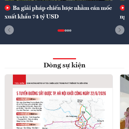
Ba giải pháp chiến lược nhằm cán mốc
xuất khẩu 74 tỷ USD
ngu
Dòng sự kiện