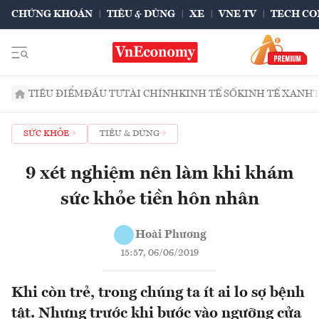
CHỨNG KHOÁN
TIÊU & DÙNG
XE
VNE TV
TECH CO
TIÊU ĐIỂM
ĐẦU TƯ
TÀI CHÍNH
KINH TẾ SỐ
KINH TẾ XANH
SỨC KHỎE
TIÊU & DÙNG
9 xét nghiệm nên làm khi khám
sức khỏe tiền hôn nhân
Hoài Phương
15:57, 06/06/2019
Khi còn trẻ, trong chúng ta ít ai lo sợ bệnh
tật. Nhưng trước khi bước vào ngưỡng cửa