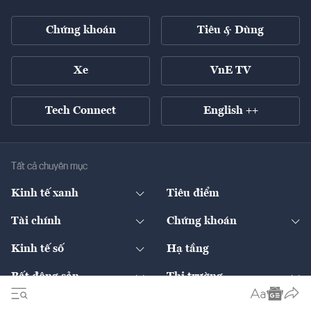
Chứng khoán
Tiêu & Dùng
Xe
VnE TV
Tech Connect
English ++
Tất cả chuyên mục
Kinh tế xanh
Tiêu điểm
Chuyển động xanh
Tài chính
Chứng khoán
Pháp lý
Ngân hàng
Doanh nghiệp niêm yết
Kinh tế số
Hạ tầng
Thương hiệu xanh
Thị trường vốn
Thị trường
Sản phẩm - Thị trường
Bất động sản
Thị trường
Diễn đàn
Thuế
Đầu tư
Tài sản số
Chính sách
Xuất nhập khẩu
Thế giới
Doanh nghiệp