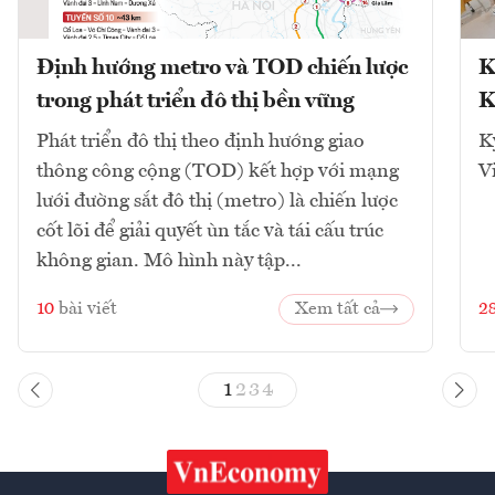
Định hướng metro và TOD chiến lược
K
trong phát triển đô thị bền vững
K
Phát triển đô thị theo định hướng giao
K
thông công cộng (TOD) kết hợp với mạng
V
lưới đường sắt đô thị (metro) là chiến lược
cốt lõi để giải quyết ùn tắc và tái cấu trúc
không gian. Mô hình này tập...
10
bài viết
Xem tất cả
2
1
2
3
4