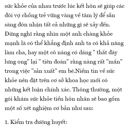
sức khỏe của nhau trước lúc kết hôn sẽ giúp các
đôi vợ chồng trẻ vững vàng về tâm lý để sẵn
sàng đón nhận tất cả những gì sẽ xảy đến.
Đừng nghĩ rằng nhìn một anh chàng khỏe
mạnh là có thể khẳng định anh ta có khả năng
làm cha, hay một cô nàng có dáng " thắt đáy
lưng ong" lại " tiên đoán" rằng nàng rất "mắn"
trong việc "sản xuất" em bé.Niềm tin về sức
khỏe nên đặt trên cơ sở khoa học mới có
những kết luận chính xác. Thông thường, một
gói khám sức khỏe tiền hôn nhân sẽ bao gồm
một số xét nghiệm cơ bản như sau:
1. Kiểm tra đường huyết: