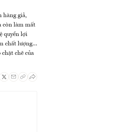
 hàng giả,
à còn làm mất
ệ quyền lợi
ém chất lượng…
p chặt chẽ của