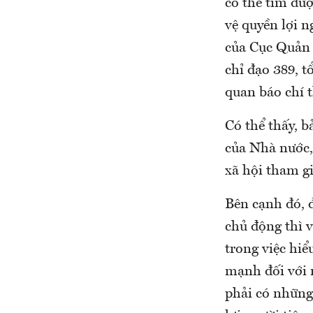
có thể tìm đư
vệ quyền lợi n
của Cục Quản 
chỉ đạo 389, 
quan báo chí 
Có thể thấy, b
của Nhà nước,
xã hội tham gi
Bên cạnh đó, 
chủ động thì 
trong việc hiể
mạnh đối với 
phải có những