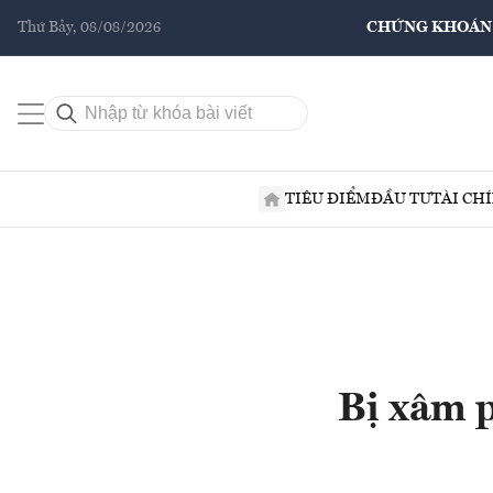
Thứ Bảy, 08/08/2026
CHỨNG KHOÁN
TIÊU ĐIỂM
ĐẦU TƯ
TÀI CH
Bị xâm p