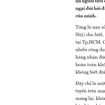
lợi người tiê
ngại đòi hòi đ
của mình.
Từng là nạn n
Nội) cho biết
tại Tp.HCM. C
nhiều công dụ
hàng nhận được
hoàn toàn khô
không biết đò
Đây chỉ là mộ
tuyến trên mạ
mang lại, khôn