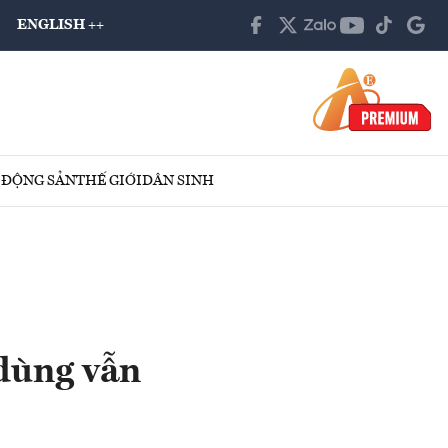
ENGLISH ++
 ĐỘNG SẢN
THẾ GIỚI
DÂN SINH
 dùng vẫn