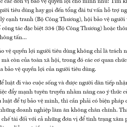
ợc các đơn vị bảo vệ quyền lợi cho mình như: Tìm 
gười tiêu dùng hay gọi đến tổng đài tư vấn hỗ trợ n
lý cạnh tranh (Bộ Công Thương), hội bảo vệ người 
tổ công tác đặc biệt 334 (Bộ Công Thương) hoặc thô
thông tấn…
ảo vệ quyền lợi người tiêu dùng không chỉ là trách
 mà còn của toàn xã hội, trong đó các cơ quan chức
a bảo vệ quyền lợi của người tiêu dùng.
để luật đi vào cuộc sống và được người dân tiếp nh
việc đẩy mạnh tuyên truyền nhằm nâng cao ý thức c
u luật để tự bảo vệ mình, thì cần phải có biện pháp c
những doanh nghiệp làm ăn không chân chính. Th
 chế tài đối với cả những đơn vị để tình trạng xâ