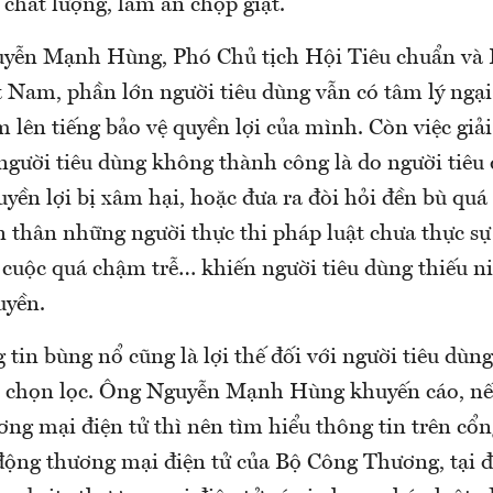
chất lượng, làm ăn chộp giật.
yễn Mạnh Hùng, Phó Chủ tịch Hội Tiêu chuẩn và 
t Nam, phần lớn người tiêu dùng vẫn có tâm lý ngạ
 lên tiếng bảo vệ quyền lợi của mình. Còn việc giải
 người tiêu dùng không thành công là do người tiê
uyền lợi bị xâm hại, hoặc đưa ra đòi hỏi đền bù qu
 thân những người thực thi pháp luật chưa thực sự 
 cuộc quá chậm trễ… khiến người tiêu dùng thiếu ni
uyền.
 tin bùng nổ cũng là lợi thế đối với người tiêu dùn
t chọn lọc. Ông Nguyễn Mạnh Hùng khuyến cáo, n
ơng mại điện tử thì nên tìm hiểu thông tin trên cổn
động thương mại điện tử của Bộ Công Thương, tại đ