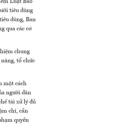
kiếm Luật Bảo
gười tiêu dùng
tiêu dùng, Ban
ng qua các cơ
 nhiệm chung
 năng, tổ chức
ận một cách
ủa người dân
hế tài xử lý đủ
ậm chí, cần
m phạm quyền