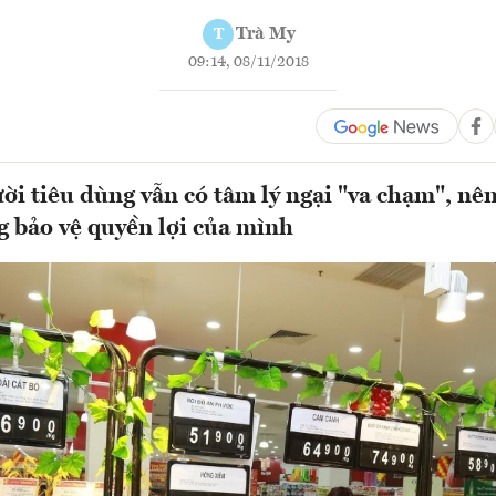
Trà My
T
09:14, 08/11/2018
ời tiêu dùng vẫn có tâm lý ngại "va chạm", nê
g bảo vệ quyền lợi của mình