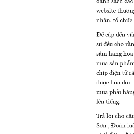
danh sách các
website thươn
nhân, tổ chức 
Đề cập đến vấn
sư đều cho rằn
sắm hàng hóa 
mua sản phẩm 
chíp điện tử r
được hóa đơn 
mua phải hàng 
lên tiếng.
Trả lời cho câ
Sơn , Đoàn luậ