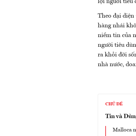
lợi người tiêu
Theo đại diện
hàng nhái khô
niềm tin của 
người tiêu dù
ra khỏi đời số
nhà nước, doa
CHỦ ĐỀ
Tin và Dùn
Malloca n