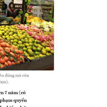
iêu dùng mà còn
họa).
ên 7 năm (có
m phạm quyền