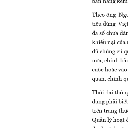
bán hàng kém 
Theo ông Ngu
tiêu dùng Việ
đa số chưa dám
khiếu nại của
đủ chứng cứ q
nữa, chính bản
cuộc hoặc vào
quan, chính q
Thời đại thông
dụng phải biế
trên trang thư
Quản lý hoạt 