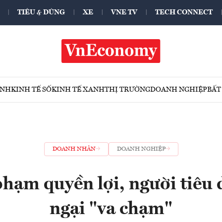
TIÊU & DÙNG
XE
VNE TV
TECH CONNECT
ÍNH
KINH TẾ SỐ
KINH TẾ XANH
THỊ TRƯỜNG
DOANH NGHIỆP
BẤT
DOANH NHÂN
DOANH NGHIỆP
hạm quyền lợi, người tiêu
ngại "va chạm"