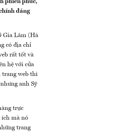
nh phiền phức,
i chính đáng
 ở Gia Lâm (Hà
g có địa chỉ
eb rất tốt và
ên hệ với cửa
 trang web thì
g nhưng anh Sỹ
hàng trực
n ích mà nó
 những trang