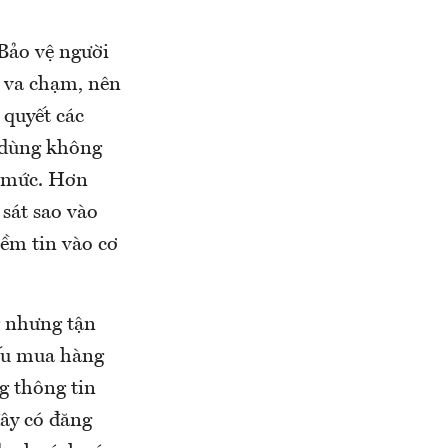
Bảo vệ người
i va chạm, nên
 quyết các
u dùng không
á mức. Hơn
sát sao vào
ềm tin vào cơ
g nhưng tận
ếu mua hàng
g thông tin
ây có đăng