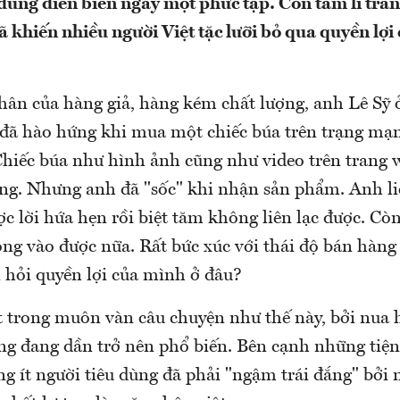
u dùng diễn biến ngày một phức tạp. Còn tâm lí trá
ã khiến nhiều người Việt tặc lưỡi bỏ qua quyền lợ
hân của hàng giả, hàng kém chất lượng, anh Lê Sỹ
, đã hào hứng khi mua một chiếc búa trên trạng mạn
hiếc búa như hình ảnh cũng như video trên trang w
ng. Nhưng anh đã "sốc" khi nhận sản phẩm. Anh li
 lời hứa hẹn rồi biệt tăm không liên lạc được. Còn
ng vào được nữa. Rất bức xúc với thái độ bán hàn
i hỏi quyền lợi của mình ở đâu?
t trong muôn vàn câu chuyện như thế này, bởi nua 
ng đang dần trở nên phổ biến. Bên cạnh những tiệ
g ít người tiêu dùng đã phải "ngậm trái đắng" bởi