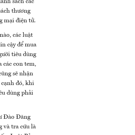
danh sách các
 sách thương
g mại điện tử.
nào, các luật
tin cậy để mua
ười tiêu dùng
 các con tem,
 cũng sẽ nhận
cạnh đó, khi
iêu dùng phải
 sư Đào Đăng
 và tra cứu là