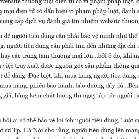
 website thương mại điện tử có vi phạm pháp luật, 
g mại điện tử có dấu hiệu vi phạm pháp luật, danh
cung cấp dịch vụ đánh giá tín nhiệm website thươn
 đề người tiêu dùng cần phải bảo vệ mình như thế 
g, người tiêu dùng cần phải tìm đến những địa chỉ 
hay các trung tâm thương mại lớn…bởi ở đó, khi ng
việc truy xuất được nguồn gốc sản phẩm thông qua
ất dễ dàng. Đặc biệt, khi mua hàng người tiêu dùng
mua hàng, phiếu bảo hành, bảo dưỡng đầy đủ…Bên 
giả, hàng kém chất lượng thì ngay lập tức người t
u hỏi ai có thể bảo vệ lợi ích người tiêu dùng, Luật
t sư Tp. Hà Nội cho rằng, người tiêu dùng lên mạng