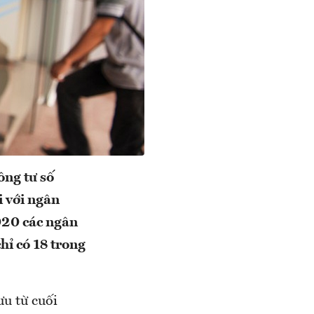
ng tư số
 với ngân
020 các ngân
hỉ có 18 trong
ưu từ cuối