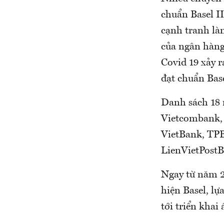
chuẩn Basel II
cạnh tranh là
của ngân hàng 
Covid 19 xảy r
đạt chuẩn Base
Danh sách 18 
Vietcombank,
VietBank, TP
LienVietPost
Ngay từ năm 2
hiện Basel, lự
tới triển khai