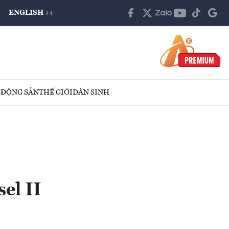
ENGLISH ++
 ĐỘNG SẢN
THẾ GIỚI
DÂN SINH
sel II