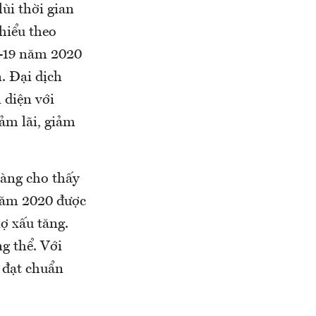
ùi thời gian
thiểu theo
d-19 năm 2020
. Đại dịch
 diện với
ảm lãi, giảm
hàng cho thấy
năm 2020 được
ợ xấu tăng.
g thể. Với
 đạt chuẩn