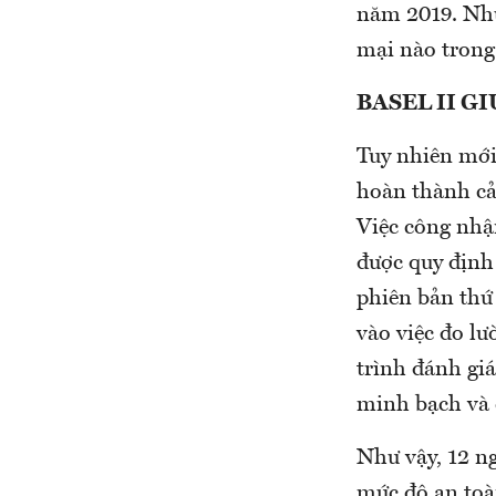
năm 2019. Như
mại nào trong 
BASEL II G
Tuy nhiên mới
hoàn thành cả 
Việc công nhậ
được quy định 
phiên bản thứ 
vào việc đo lư
trình đánh giá
minh bạch và 
Như vậy, 12 n
mức độ an toàn