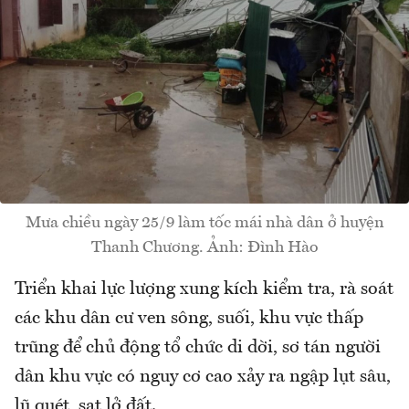
Mưa chiều ngày 25/9 làm tốc mái nhà dân ở huyện
Thanh Chương. Ảnh: Đình Hào
Triển khai lực lượng xung kích kiểm tra, rà soát
các khu dân cư ven sông, suối, khu vực thấp
trũng để chủ động tổ chức di dời, sơ tán người
dân khu vực có nguy cơ cao xảy ra ngập lụt sâu,
lũ quét, sạt lở đất.