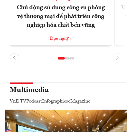
Chủ động sử dụng công cụ phòng
VAS
vệ thương mại để phát triển công
xu
nghiệp hóa chất bền vững
Đọc ngay
Multimedia
VnE TV
Podcast
Infographics
eMagazine