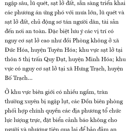
ngập sâu, lũ quét, sạt lở đất, sẵn sàng triển khai
các phương án ứng phó với mưa lớn, lũ quét và
sạt lở đất, chủ động sơ tán người dân, tài sản
đến nơi an toàn. Đặc biệt lưu ý các vị trí có
nguy cơ sạt lở cao như đồi Phòng không ở xã
Đức Hóa, huyện Tuyên Hóa; khu vực sạt lở tại
thôn 5 thị trấn Quy Đạt, huyện Minh Hóa; khu
vực có nguy cơ sạt lở tại xã Hưng Trạch, huyện
Bố Trạch…
Ở khu vực biên giới có nhiều ngầm, tràn
thường xuyên bị ngập lụt, các Đồn biên phòng
phối hợp chính quyền các địa phương tổ chức
lực lượng trực, đặt biển cảnh báo không cho
người và phương tiện qua lại để bảo đảm an