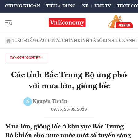
CHỨNG KHOÁN
TIÊU & DÙNG
XE
VNE TV
TECH CO
TIÊU ĐIỂM
ĐẦU TƯ
TÀI CHÍNH
KINH TẾ SỐ
KINH TẾ XANH
DOANH NGHIỆP
Các tỉnh Bắc Trung Bộ ứng phó
với mưa lớn, giông lốc
Nguyễn Thuấn
N
09:35, 26/09/2023
Mưa lớn, giông lốc ở khu vực Bắc Trung
Bộ khiến cho mực nước một số tuyến sông