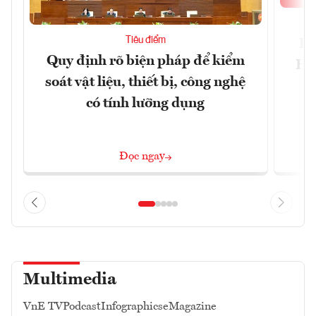
Tiêu điểm
Bộ
Quy định rõ biện pháp để kiểm
Hội
soát vật liệu, thiết bị, công nghệ
p
có tính lưỡng dụng
Đọc ngay
Multimedia
VnE TV
Podcast
Infographics
eMagazine