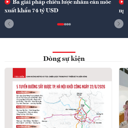
Ba giải pháp chiến lược nhằm cán mốc
xuất khẩu 74 tỷ USD
ngu
Dòng sự kiện