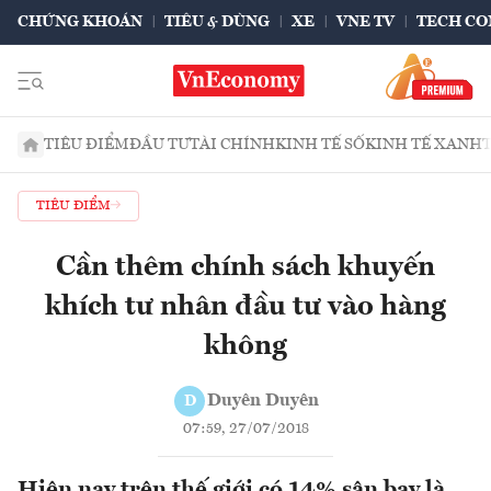
CHỨNG KHOÁN
TIÊU & DÙNG
XE
VNE TV
TECH CO
TIÊU ĐIỂM
ĐẦU TƯ
TÀI CHÍNH
KINH TẾ SỐ
KINH TẾ XANH
TIÊU ĐIỂM
Cần thêm chính sách khuyến
khích tư nhân đầu tư vào hàng
không
Duyên Duyên
D
07:59, 27/07/2018
Hiện nay trên thế giới có 14% sân bay là