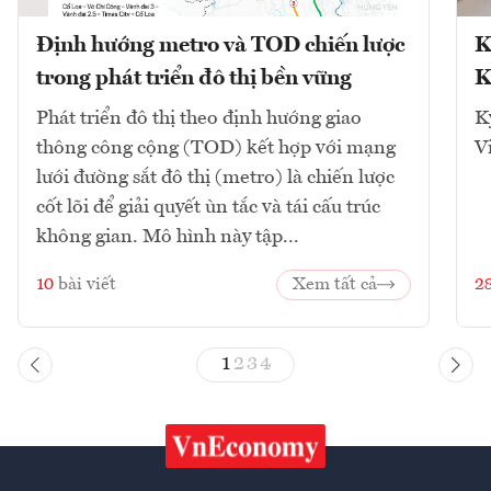
Định hướng metro và TOD chiến lược
K
trong phát triển đô thị bền vững
K
Phát triển đô thị theo định hướng giao
K
thông công cộng (TOD) kết hợp với mạng
V
lưới đường sắt đô thị (metro) là chiến lược
cốt lõi để giải quyết ùn tắc và tái cấu trúc
không gian. Mô hình này tập...
10
bài viết
Xem tất cả
2
1
2
3
4