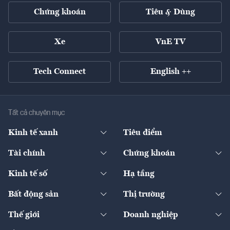
Chứng khoán
Tiêu & Dùng
Xe
VnE TV
Tech Connect
English ++
Tất cả chuyên mục
Kinh tế xanh
Tiêu điểm
Chuyển động xanh
Tài chính
Chứng khoán
Pháp lý
Ngân hàng
Doanh nghiệp niêm yết
Kinh tế số
Hạ tầng
Thương hiệu xanh
Thị trường vốn
Thị trường
Sản phẩm - Thị trường
Bất động sản
Thị trường
Diễn đàn
Thuế
Đầu tư
Tài sản số
Chính sách
Xuất nhập khẩu
Thế giới
Doanh nghiệp
Bảo hiểm
Quốc tế
Dịch vụ số
Thị trường
Khung pháp lý
Kinh tế
Chuyển động