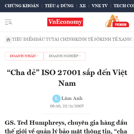
CHỨNG KHOÁN
TIÊU & DÙNG
XE
VNE TV
TECH CO
TIÊU ĐIỂM
ĐẦU TƯ
TÀI CHÍNH
KINH TẾ SỐ
KINH TẾ XANH
DOANH NHÂN
DOANH NGHIỆP
“Cha đẻ” ISO 27001 sắp đến Việt
Nam
Lâm Anh
L
09:50, 22/11/2007
GS. Ted Humphreys, chuyên gia hàng đầu
thế giới về quản lý bảo mật thông tin, “cha