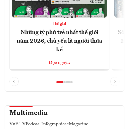
Thế giới
Những tỷ phú trẻ nhất thế giới
Số n
năm 2026, chủ yếu là người thừa
26%
kế
Đọc ngay
Multimedia
VnE TV
Podcast
Infographics
eMagazine