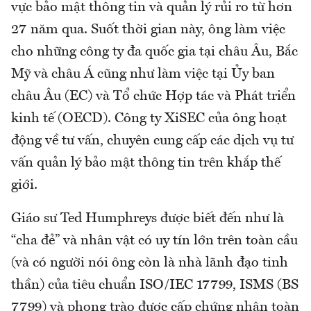
vực bảo mật thông tin và quản lý rủi ro từ hơn
27 năm qua. Suốt thời gian này, ông làm việc
cho những công ty đa quốc gia tại châu Âu, Bắc
Mỹ và châu Á cũng như làm việc tại Ủy ban
châu Âu (EC) và Tổ chức Hợp tác và Phát triển
kinh tế (OECD). Công ty XiSEC của ông hoạt
động về tư vấn, chuyên cung cấp các dịch vụ tư
vấn quản lý bảo mật thông tin trên khắp thế
giới.
Giáo sư Ted Humphreys được biết đến như là
“cha đẻ” và nhân vật có uy tín lớn trên toàn cầu
(và có người nói ông còn là nhà lãnh đạo tinh
thần) của tiêu chuẩn ISO/IEC 17799, ISMS (BS
7799) và phong trào được cấp chứng nhận toàn