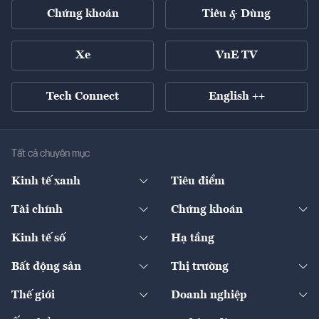
Chứng khoán
Tiêu & Dùng
Xe
VnE TV
Tech Connect
English ++
Tất cả chuyên mục
Kinh tế xanh
Tiêu điểm
Chuyển động xanh
Tài chính
Chứng khoán
Pháp lý
Ngân hàng
Doanh nghiệp niêm yết
Kinh tế số
Hạ tầng
Thương hiệu xanh
Thị trường vốn
Thị trường
Sản phẩm - Thị trường
Bất động sản
Thị trường
Diễn đàn
Thuế
Đầu tư
Tài sản số
Chính sách
Xuất nhập khẩu
Thế giới
Doanh nghiệp
Bảo hiểm
Quốc tế
Dịch vụ số
Thị trường
Khung pháp lý
Kinh tế
Chuyển động