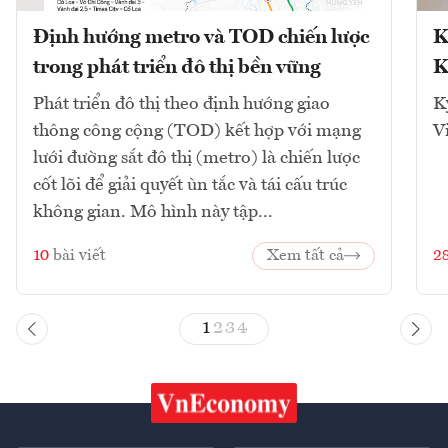
Định hướng metro và TOD chiến lược
K
trong phát triển đô thị bền vững
K
Phát triển đô thị theo định hướng giao
K
thông công cộng (TOD) kết hợp với mạng
V
lưới đường sắt đô thị (metro) là chiến lược
cốt lõi để giải quyết ùn tắc và tái cấu trúc
không gian. Mô hình này tập...
10
bài viết
Xem tất cả
2
1
2
3
4