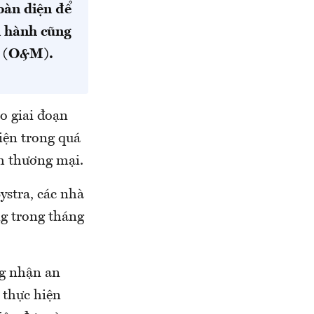
toàn diện để
n hành cũng
g (O&M).
o giai đoạn
hiện trong quá
nh thương mại.
ystra, các nhà
ng trong tháng
ng nhận an
 thực hiện