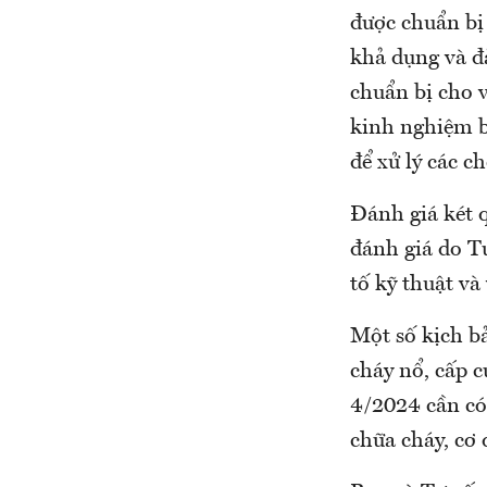
được chuẩn bị 
khả dụng và đ
chuẩn bị cho 
kinh nghiệm ba
để xử lý các c
Đánh giá két 
đánh giá do T
tố kỹ thuật và
Một số kịch bả
cháy nổ, cấp c
4/2024 cần có
chữa cháy, cơ 