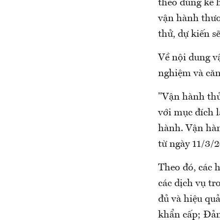
theo đúng kế 
vận hành thươ
thử, dự kiến 
Về nội dung v
nghiệm và căn
"Vận hành thử
với mục đích l
hành. Vận hàn
từ ngày 11/3/
Theo đó, các h
các dịch vụ t
đủ và hiệu qu
khẩn cấp; Đảm