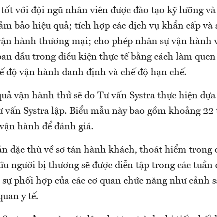
tốt với đội ngũ nhân viên được đào tạo kỹ lưỡng và 
ảm bảo hiệu quả; tích hợp các dịch vụ khẩn cấp và 
vận hành thương mại; cho phép nhân sự vận hành v
n đầu trong điều kiện thực tế bằng cách làm quen v
hế độ vận hành danh định và chế độ hạn chế.
quả vận hành thử sẽ do Tư vấn Systra thực hiện dựa
ư vấn Systra lập. Biểu mẫu này bao gồm khoảng 22 t
 vận hành để đánh giá.
n đặc thù về sơ tán hành khách, thoát hiểm trong 
ứu người bị thương sẽ được diễn tập trong các tuần
 sự phối hợp của các cơ quan chức năng như cảnh 
quan y tế.