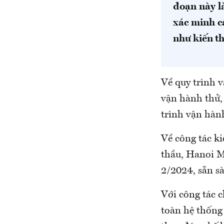
đoạn này là
xác minh c
như kiến t
Về quy trình 
vận hành thử, 
trình vận hàn
Về công tác k
thầu, Hanoi M
2/2024, sẵn sà
Với công tác 
toàn hệ thống