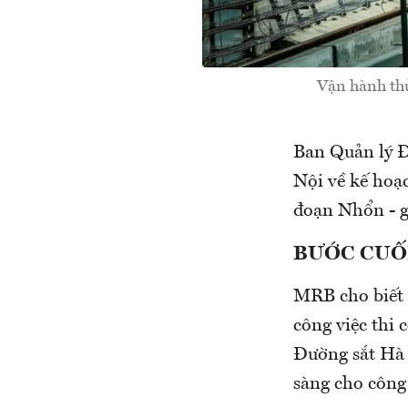
Vận hành thử
Ban Quản lý Đ
Nội về kế hoạ
đoạn Nhổn - g
BƯỚC CUỐ
MRB cho biết 
công việc thi
Đường sắt Hà 
sàng cho công