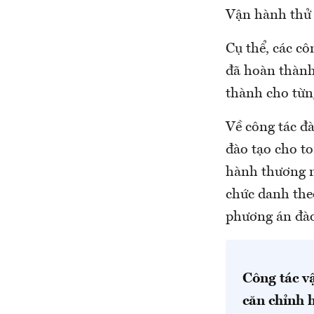
Vận hành thử s
Cụ thể, các cô
đã hoàn thành
thành cho từn
Về công tác đ
đào tạo cho t
hành thương mạ
chức danh the
phương án đào
Công tác v
căn chỉnh 