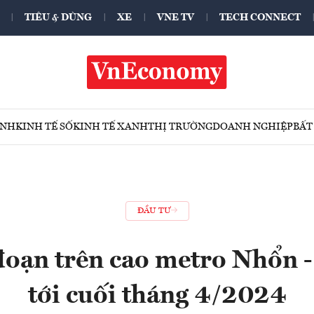
TIÊU & DÙNG
XE
VNE TV
TECH CONNECT
ÍNH
KINH TẾ SỐ
KINH TẾ XANH
THỊ TRƯỜNG
DOANH NGHIỆP
BẤT
ĐẦU TƯ
đoạn trên cao metro Nhổn -
tới cuối tháng 4/2024