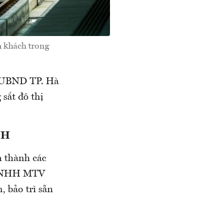
h khách trong
i UBND TP. Hà
sắt đô thị
NH
n thành các
y TNHH MTV
 bảo trì sẵn