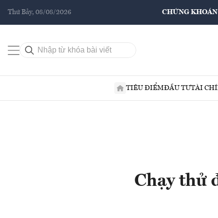
Thứ Bảy, 08/08/2026
CHỨNG KHOÁN
TIÊU ĐIỂM
ĐẦU TƯ
TÀI CH
Chạy thử 