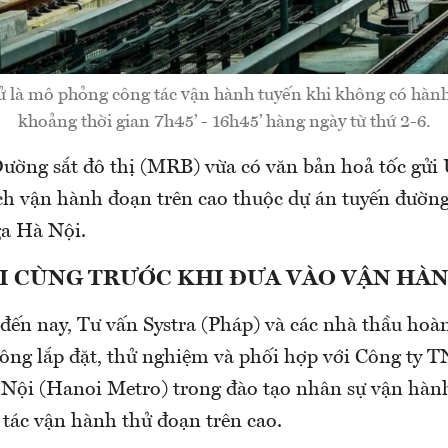
 là mô phỏng công tác vận hành tuyến khi không có hàn
khoảng thời gian 7h45’ - 16h45’ hàng ngày từ thứ 2-6.
ường sắt đô thị (MRB) vừa có văn bản hoả tốc gử
ch vận hành đoạn trên cao thuộc dự án tuyến đường 
a Hà Nội.
I CÙNG TRƯỚC KHI ĐƯA VÀO VẬN HÀ
đến nay, Tư vấn Systra (Pháp) và các nhà thầu hoà
 công lắp đặt, thử nghiệm và phối hợp với Công t
Nội (Hanoi Metro) trong đào tạo nhân sự vận hành,
 tác vận hành thử đoạn trên cao.