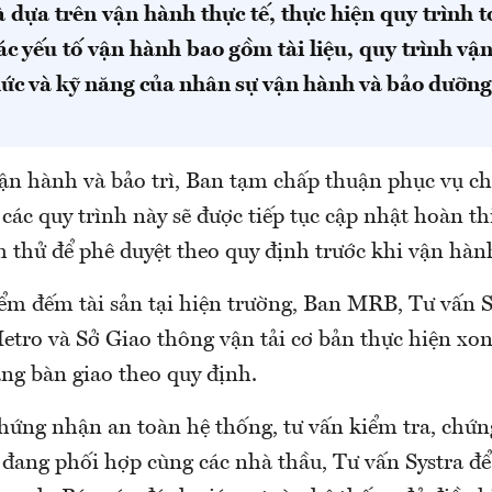
 dựa trên vận hành thực tế, thực hiện quy trình 
ác yếu tố vận hành bao gồm tài liệu, quy trình vậ
hức và kỹ năng của nhân sự vận hành và bảo dưỡn
vận hành và bảo trì, Ban tạm chấp thuận phục vụ ch
các quy trình này sẽ được tiếp tục cập nhật hoàn t
h thử để phê duyệt theo quy định trước khi vận hà
iểm đếm tài sản tại hiện trường, Ban MRB, Tư vấn S
etro và Sở Giao thông vận tải cơ bản thực hiện xo
ng bàn giao theo quy định.
chứng nhận an toàn hệ thống, tư vấn kiểm tra, chứ
 đang phối hợp cùng các nhà thầu, Tư vấn Systra để