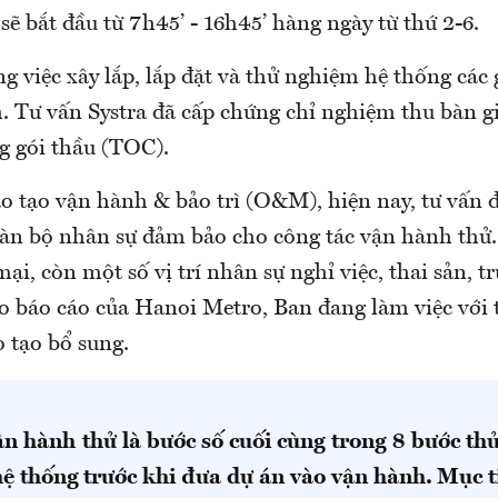
ẽ bắt đầu từ 7h45’ - 16h45’ hàng ngày từ thứ 2-6.
ng việc xây lắp, lắp đặt và thử nghiệm hệ thống các 
. Tư vấn Systra đã cấp chứng chỉ nghiệm thu bàn g
g gói thầu (TOC).
ào tạo vận hành & bảo trì (O&M), hiện nay, tư vấn
oàn bộ nhân sự đảm bảo cho công tác vận hành thử.
i, còn một số vị trí nhân sự nghỉ việc, thai sản, trù
o báo cáo của Hanoi Metro, Ban đang làm việc với 
 tạo bổ sung.
ận hành thử là bước số cuối cùng trong 8 bước th
hệ thống trước khi đưa dự án vào vận hành. Mục ti