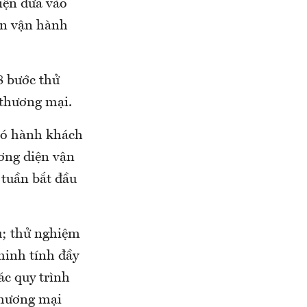
iện đưa vào
ạn vận hành
8 bước thử
 thương mại.
có hành khách
ương diện vận
 tuần bắt đầu
àu; thử nghiệm
minh tính đầy
ác quy trình
thương mại