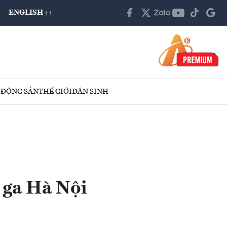
ENGLISH ++
 ĐỘNG SẢN
THẾ GIỚI
DÂN SINH
 ga Hà Nội