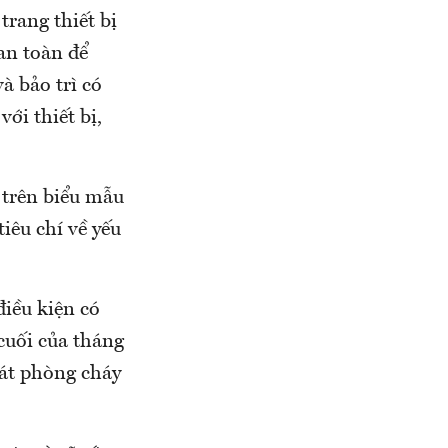
trang thiết bị
an toàn để
à bảo trì có
ới thiết bị,
 trên biểu mẫu
iêu chí về yếu
điều kiện có
 cuối của tháng
sát phòng cháy