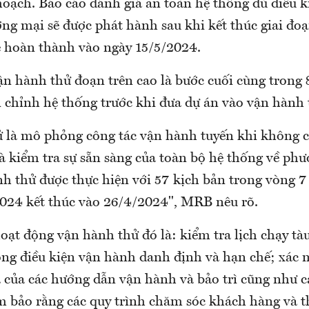
hoạch. Báo cáo đánh giá an toàn hệ thống đủ điều k
ng mại sẽ được phát hành sau khi kết thúc giai đo
sẽ hoàn thành vào ngày 15/5/2024.
ận hành thử đoạn trên cao là bước cuối cùng trong 
 chỉnh hệ thống trước khi đưa dự án vào vận hành
 là mô phỏng công tác vận hành tuyến khi không 
à kiểm tra sự sẵn sàng của toàn bộ hệ thống về ph
h thử được thực hiện với 57 kịch bản trong vòng 7
2024 kết thúc vào 26/4/2024", MRB nêu rõ.
oạt động vận hành thử đó là: kiểm tra lịch chạy t
rong điều kiện vận hành danh định và hạn chế; xác 
ả của các hướng dẫn vận hành và bảo trì cũng như c
 bảo rằng các quy trình chăm sóc khách hàng và 