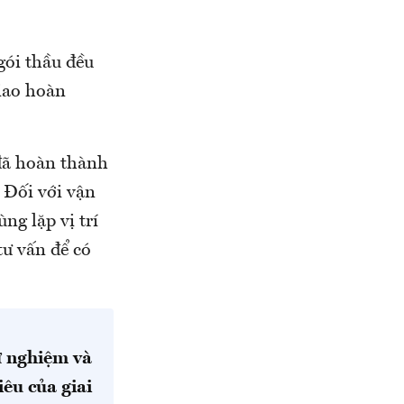
gói thầu đều
iao hoàn
 đã hoàn thành
 Đối với vận
ng lặp vị trí
tư vấn để có
ử nghiệm và
êu của giai