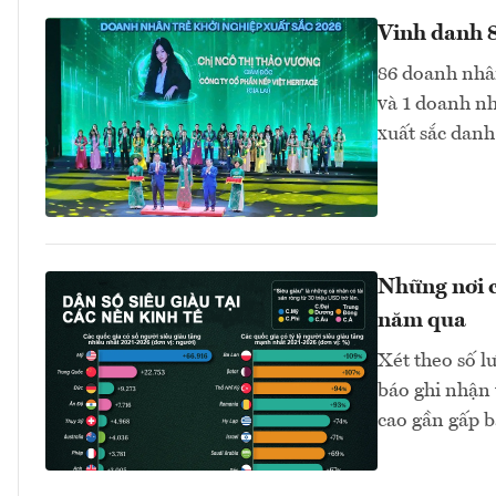
Vinh danh 8
86 doanh nhân
và 1 doanh nh
xuất sắc danh
Những nơi c
năm qua
Xét theo số l
báo ghi nhận 
cao gần gấp b