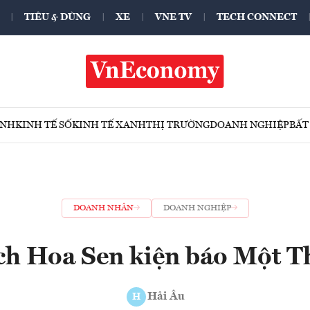
TIÊU & DÙNG
XE
VNE TV
TECH CONNECT
ÍNH
KINH TẾ SỐ
KINH TẾ XANH
THỊ TRƯỜNG
DOANH NGHIỆP
BẤT
DOANH NHÂN
DOANH NGHIỆP
ch Hoa Sen kiện báo Một T
Hải Âu
H