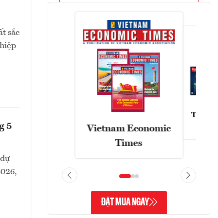
t sắc
ghiệp
Tạp chí
g 5
Vietnam Economic
Times
 dự
2026,
ĐẶT MUA NGAY