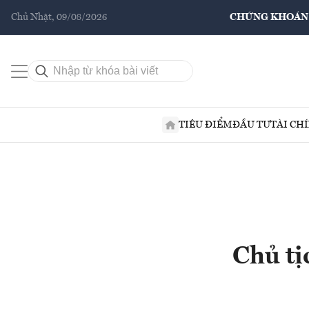
Chủ Nhật, 09/08/2026
CHỨNG KHOÁN
TIÊU ĐIỂM
ĐẦU TƯ
TÀI CH
Chủ tị