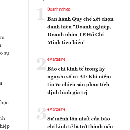
1
Doanh nghiệp
Ban hành Quy chế xét chọn
danh hiệu "Doanh nghiệp,
Doanh nhân TP.Hồ Chí
ằm
Minh tiêu biểu"
n
o sự
2
eMagazine
Báo chí kinh tế trong kỷ
nguyên số và AI: Khi niềm
ều
tin và chiều sâu phân tích
định hình giá trị
thực
3
eMagazine
.
nh
Sứ mệnh lớn nhất của báo
ghiệp
chí kinh tế là trở thành nền