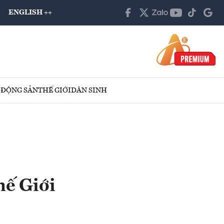
ENGLISH ++
 ĐỘNG SẢN
THẾ GIỚI
DÂN SINH
hế Giới