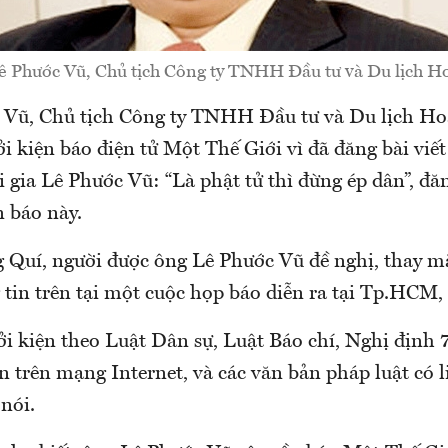
 Phước Vũ, Chủ tịch Công ty TNHH Đầu tư và Du lịch H
Vũ, Chủ tịch Công ty TNHH Đầu tư và Du lịch Ho
i kiện báo điện tử Một Thế Giới vì đã đăng bài viế
i gia Lê Phước Vũ: “Là phật tử thì đừng ép dân”, đă
n báo này.
 Quí, người được ông Lê Phước Vũ đề nghị, thay m
 tin trên tại một cuộc họp báo diễn ra tại Tp.HCM,
ởi kiện theo Luật Dân sự, Luật Báo chí, Nghị địn
n trên mạng Internet, và các văn bản pháp luật có li
nói.