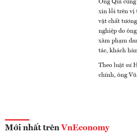
Ông Quí cũng 
xin lỗi trên vị
vật chất tương
nghiệp do ông 
xâm phạm danh
tác, khách hàn
Theo luật sư 
chính, ông Vũ
Mới nhất trên
VnEconomy