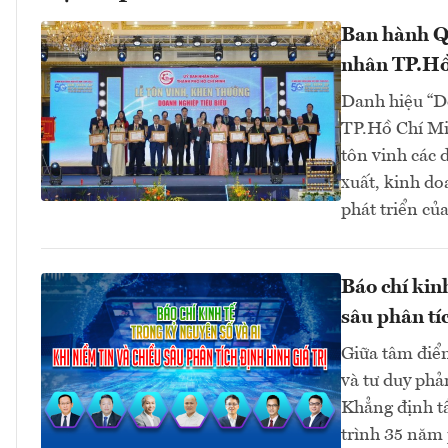
Ban hành Q
nhân TP.Hồ
Danh hiệu “D
TP.Hồ Chí Mi
tôn vinh các 
xuất, kinh do
phát triển củ
Báo chí kin
sâu phân tíc
Giữa tâm điểm
và tư duy phả
Khẳng định t
trình 35 năm 