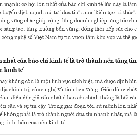
 mạnh: cơ hội lớn nhất của báo chí kinh tế lúc này là là
chuyển dịch mạnh mẽ từ “đưa tin” sang “kiến tạo tri thức”
hóng vững chắc giúp cộng đồng doanh nghiệp tăng tốc ch
ới sáng tạo, tăng trưởng bền vững; đồng thời tiếp sức cho 
công nghệ số Việt Nam tự tin vươn tầm khu vực và thế gi
 nhất của báo chí kinh tế là trở thành nền tảng ti
n kinh tế
nay không còn là một lĩnh vực tách biệt, mà được định hì
ịa chính trị, công nghệ và tính bền vững. Giữa dòng chả
 dào, điều độc giả cần nhất ở báo chí chính thống là bối cả
ên sâu và sự tin cậy. Trong giai đoạn tới, sứ mệnh lớn nhấ
tế không phải là trở thành người đưa tin nhanh nhất, mà là
g tinh thần của nền kinh tế.