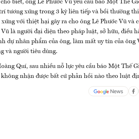
cho biết, ông Lê Phước Vũ yêu cầu báo Một Thế Giớ
 trí tương xứng trong 3 kỳ liên tiếp và bồi thường th
 xứng với thiệt hại gây ra cho ông Lê Phước Vũ và 
Vũ là người đại diện theo pháp luật, sở hữu, điều h
 dự nhân phẩm của ông, làm mất uy tín của ông V
g và người tiêu dùng.
Hoàng Quí, sau nhiều nỗ lực yêu cầu báo Một Thế G
 không nhận được bất cứ phản hồi nào theo luật đị