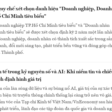
uy chế xét chọn danh hiệu "Doanh nghiệp, Doanh
 Chí Minh tiêu biểu"
oanh nghiệp TP.Hồ Chí Minh tiêu biểu” và “Doanh nhân
nh tiêu biểu” sẽ được xét chọn định kỳ 2 năm một lần nh
doanh nghiệp, doanh nhân có thành tích xuất sắc trong sả
anh, đổi mới sáng tạo, phát triển bền vững và đóng góp ch
a Thành phố.
h tế trong kỷ nguyên số và AI: Khi niềm tin và chi
h định hình giá trị
 của làn sóng dữ liệu và sự bùng nổ AI, giá trị của sự xác 
n biện từ truyền thông chính thống lại càng trở nên vô giá
ầm vóc của Tạp chí Kinh tế Việt Nam/VnEconomy sau hà
phát triển, lãnh đạo các tập đoàn đa quốc gia và doanh n