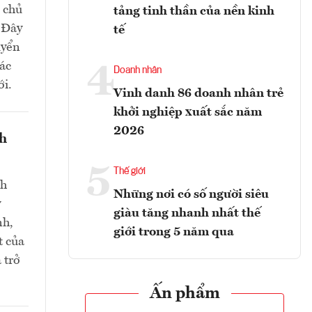
m chủ
tảng tinh thần của nền kinh
. Đây
tế
uyển
các
4
Doanh nhân
ới.
Vinh danh 86 doanh nhân trẻ
khởi nghiệp xuất sắc năm
2026
nh
5
Thế giới
nh
Những nơi có số người siêu
y
giàu tăng nhanh nhất thế
nh,
giới trong 5 năm qua
t của
 trở
Ấn phẩm