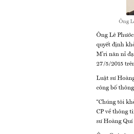
Ông Lê
Ông Lê Phước 
quyết định khở
M’ri năn nỉ đạ
27/5/2015 trê
Luật sư Hoàng
công bố thông
“Chúng tôi kh
CP về thông ti
sư Hoàng Quí 