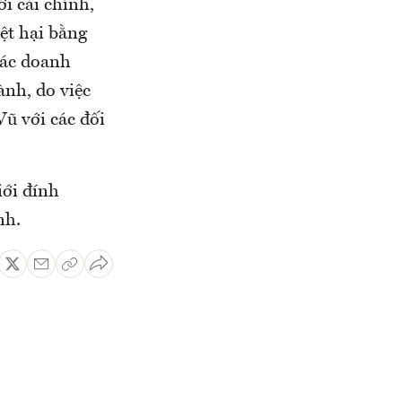
i cải chính,
iệt hại bằng
các doanh
ành, do việc
ũ với các đối
iới đính
nh.