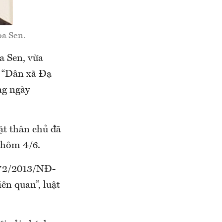
oa Sen.
a Sen, vừa
t “Dân xã Đạ
ng ngày
ặt thân chủ đã
 hôm 4/6.
h 72/2013/NĐ-
ên quan”, luật