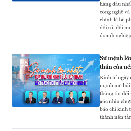
hàng đầu nhấn
công nghệ và 
chính là bệ p
đổi số, đổi m
doanh nghiệp 
Sứ mệnh lớn
thần của nề
Kinh tế ngày 
mạnh mẽ bởi đ
thông tin dồi
góc nhìn chuy
báo chí kinh 
thành nền tản