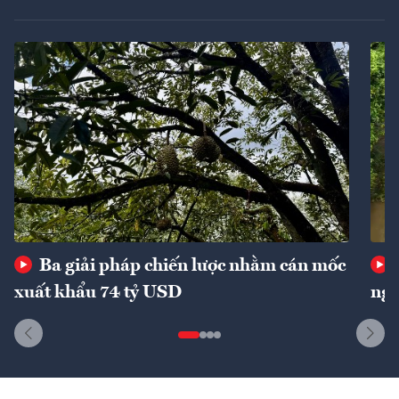
Ba giải pháp chiến lược nhằm cán mốc
xuất khẩu 74 tỷ USD
ngu