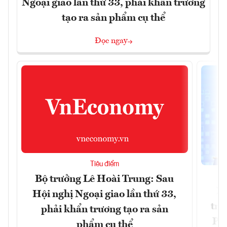
Ngoại giao lần thứ 33, phải khẩn trương
tạo ra sản phẩm cụ thể
Đọc ngay
Tiêu điểm
Bộ trưởng Lê Hoài Trung: Sau
Ph
Hội nghị Ngoại giao lần thứ 33,
trự
phải khẩn trương tạo ra sản
Phi
phẩm cụ thể