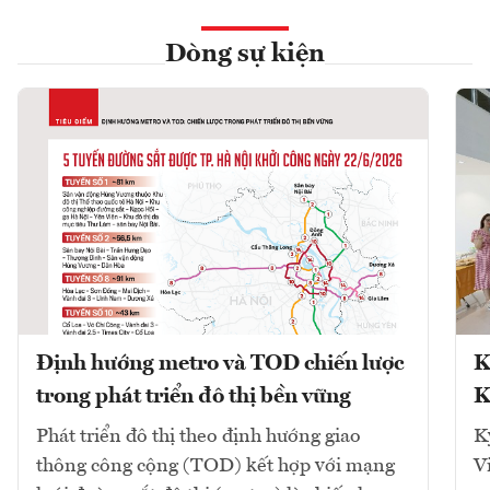
Dòng sự kiện
Định hướng metro và TOD chiến lược
K
trong phát triển đô thị bền vững
K
Phát triển đô thị theo định hướng giao
K
thông công cộng (TOD) kết hợp với mạng
V