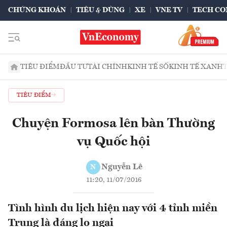
CHỨNG KHOÁN
TIÊU & DÙNG
XE
VNE TV
TECH CO
TIÊU ĐIỂM
ĐẦU TƯ
TÀI CHÍNH
KINH TẾ SỐ
KINH TẾ XANH
TIÊU ĐIỂM
Chuyện Formosa lên bàn Thường
vụ Quốc hội
Nguyễn Lê
N
11:20, 11/07/2016
Tình hình du lịch hiện nay với 4 tỉnh miền
Trung là đáng lo ngại