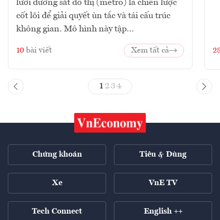
lưới đường sắt đô thị (metro) là chiến lược
cốt lõi để giải quyết ùn tắc và tái cấu trúc
không gian. Mô hình này tập...
10
bài viết
Xem tất cả
2
1
2
3
4
Chứng khoán
Tiêu & Dùng
Xe
VnE TV
Tech Connect
English ++