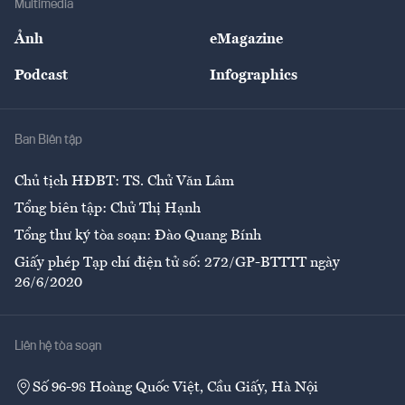
Multimedia
Sự kiện
Nhân lực
Ảnh
eMagazine
Đẹp +
An sinh
Podcast
Infographics
Giải trí
Y tế
Nhà
Ban Biên tập
Ẩm thực
Chủ tịch HĐBT: TS. Chử Văn Lâm
Tổng biên tập: Chử Thị Hạnh
Tổng thư ký tòa soạn: Đào Quang Bính
Giấy phép Tạp chí điện tử số: 272/GP-BTTTT ngày
26/6/2020
Liên hệ tòa soạn
Số 96-98 Hoàng Quốc Việt, Cầu Giấy, Hà Nội