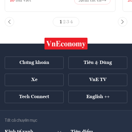
10
bài viết
Xem tất cả
2
1
2
3
4
Chứng khoán
Tiêu & Dùng
Xe
VnE TV
Tech Connect
English ++
Tất cả chuyên mục