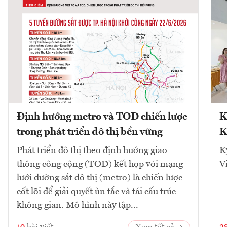
Định hướng metro và TOD chiến lược
K
trong phát triển đô thị bền vững
K
Phát triển đô thị theo định hướng giao
K
thông công cộng (TOD) kết hợp với mạng
V
lưới đường sắt đô thị (metro) là chiến lược
cốt lõi để giải quyết ùn tắc và tái cấu trúc
không gian. Mô hình này tập...