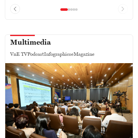
Multimedia
VnE TV
Podcast
Infographics
eMagazine