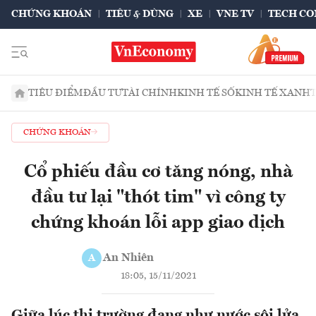
CHỨNG KHOÁN
TIÊU & DÙNG
XE
VNE TV
TECH CO
TIÊU ĐIỂM
ĐẦU TƯ
TÀI CHÍNH
KINH TẾ SỐ
KINH TẾ XANH
CHỨNG KHOÁN
Cổ phiếu đầu cơ tăng nóng, nhà
đầu tư lại "thót tim" vì công ty
chứng khoán lỗi app giao dịch
An Nhiên
A
18:05, 15/11/2021
Giữa lúc thị trường đang như nước sôi lửa