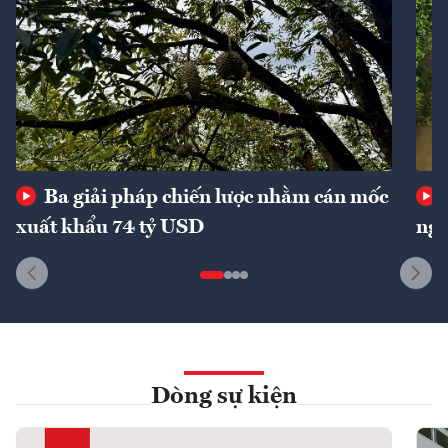
Ba giải pháp chiến lược nhằm cán mốc
xuất khẩu 74 tỷ USD
ngu
Dòng sự kiện