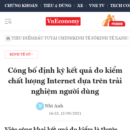
CHỨNG KHOÁN
TIÊU & DÙNG
XE
VNE TV
TECH CO
TIÊU ĐIỂM
ĐẦU TƯ
TÀI CHÍNH
KINH TẾ SỐ
KINH TẾ XANH
KINH TẾ SỐ
Công bố định kỳ kết quả đo kiểm
chất lượng Internet dựa trên trải
nghiệm người dùng
Nhĩ Anh
N
14:53, 12/08/2021
Việc công khai kết quả đo kiểm là thước