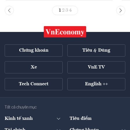
1
2
3
4
Chứng khoán
Tiêu & Dùng
Xe
VnE TV
Tech Connect
English ++
Tất cả chuyên mục
Kinh tế xanh
Tiêu điểm
Chuyển động xanh