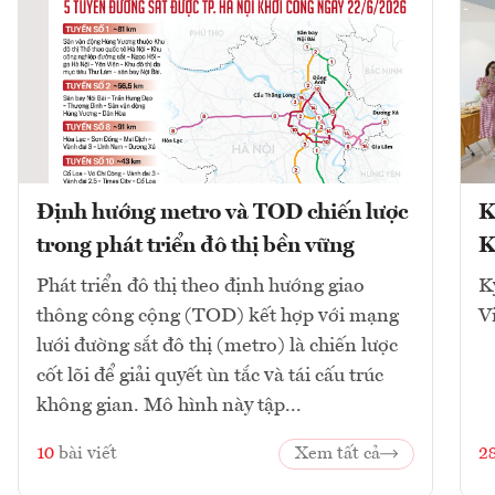
Định hướng metro và TOD chiến lược
K
trong phát triển đô thị bền vững
K
Phát triển đô thị theo định hướng giao
K
thông công cộng (TOD) kết hợp với mạng
V
lưới đường sắt đô thị (metro) là chiến lược
cốt lõi để giải quyết ùn tắc và tái cấu trúc
không gian. Mô hình này tập...
10
bài viết
Xem tất cả
2