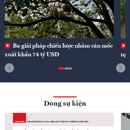
Ba giải pháp chiến lược nhằm cán mốc
xuất khẩu 74 tỷ USD
ngu
Dòng sự kiện