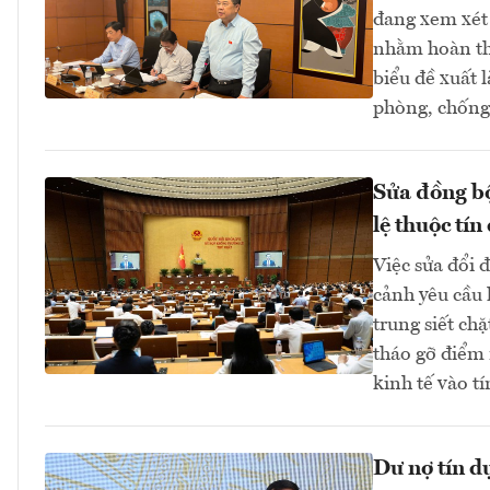
đang xem xét 
nhằm hoàn thi
biểu đề xuất 
phòng, chống 
Sửa đồng bộ
lệ thuộc tín
Việc sửa đổi 
cảnh yêu cầu 
trung siết ch
tháo gỡ điểm 
kinh tế vào 
Dư nợ tín d