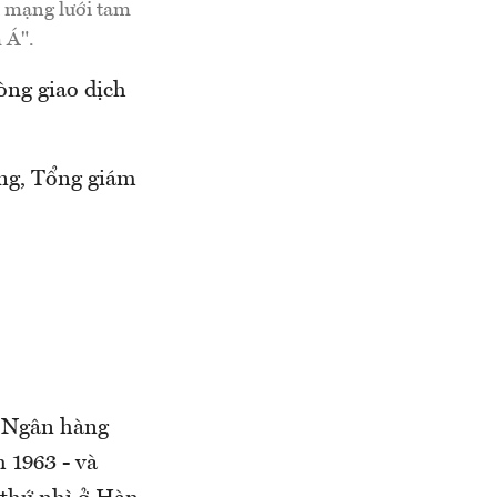
h mạng lưới tam
 Á".
ng giao dịch
ong, Tổng giám
a Ngân hàng
 1963 - và