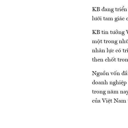
KB đang triển
lưới tam giác
KB tin tưởng V
một trong nhữ
nhân lực có tr
then chốt tro
Nguồn vốn đầu
doanh nghiệp 
trong năm nay
của Việt Nam t