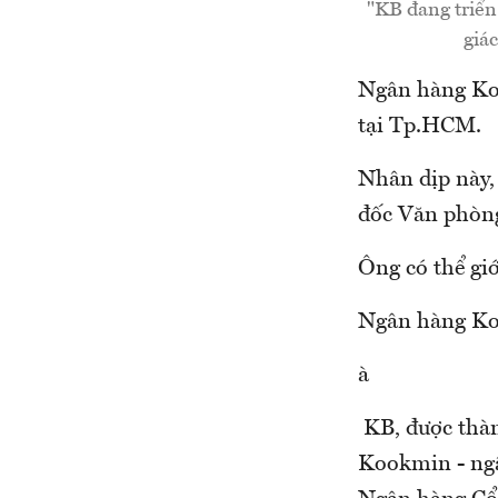
"KB đang triển
giá
Ngân hàng Koo
tại Tp.HCM.
Nhân dịp này,
đốc Văn phòn
Ông có thể gi
Ngân hàng Koo
à
KB, được thàn
Kookmin - ngâ