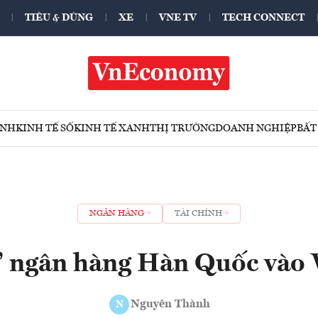
TIÊU & DÙNG
XE
VNE TV
TECH CONNECT
ÍNH
KINH TẾ SỐ
KINH TẾ XANH
THỊ TRƯỜNG
DOANH NGHIỆP
BẤT
NGÂN HÀNG
TÀI CHÍNH
” ngân hàng Hàn Quốc vào
Nguyên Thành
N