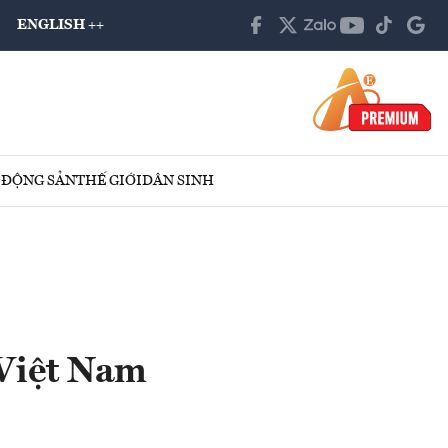
ENGLISH ++
 ĐỘNG SẢN
THẾ GIỚI
DÂN SINH
 Việt Nam