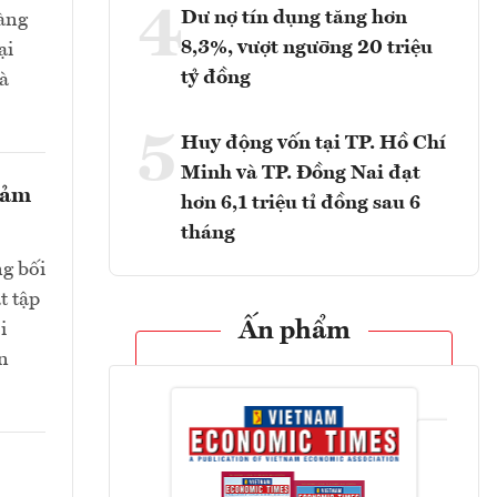
4
Dư nợ tín dụng tăng hơn
hàng
8,3%, vượt ngưỡng 20 triệu
ại
tỷ đồng
và
5
Huy động vốn tại TP. Hồ Chí
Minh và TP. Đồng Nai đạt
giảm
hơn 6,1 triệu tỉ đồng sau 6
tháng
ng bối
t tập
Ấn phẩm
i
n