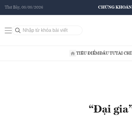
Thứ Bảy, 08/08/2026
CHỨNG KHOÁN
TIÊU ĐIỂM
ĐẦU TƯ
TÀI CH
“Đại gia