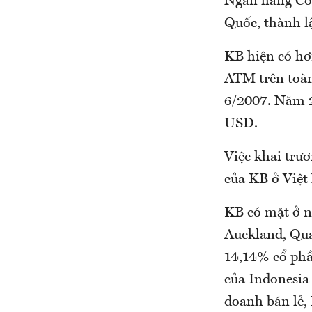
Ngân hàng Cổ
Quốc, thành l
KB hiện có hơ
ATM trên toàn 
6/2007. Năm 2
USD.
Việc khai trư
của KB ở Việt
KB có mặt ở n
Auckland, Qua
14,14% cổ phầ
của Indonesia 
doanh bán lẻ, I