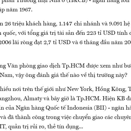
 phần Thương mại Nhà ở (H&CB) - ngân hàng lớn 
ập năm 1967.
n 26 triệu khách hàng, 1.147 chi nhánh và 9.091 h
quốc, với tổng giá trị tài sản đến 223 tỉ USD tính
006 lãi ròng đạt 2,7 tỉ USD và 6 tháng đầu năm 200
ơng Văn phòng giao dịch Tp.HCM được xem như bư
 Nam, vậy ông đánh giá thế nào về thị trường này?
hiều nơi trên thế giới như New York, Hồng Kông, 
ngzhou, Almaty và bây giờ là Tp.HCM. Hiện KB đ
n của Ngân hàng Quốc tế Indonesia (BII) - ngân hà
và đã thành công trong việc chuyển giao các chuyên
T, quản trị rủi ro, thẻ tín dụng...