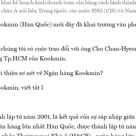
 khai kế hoạch kinh doanh toàn cầu bằng cách hình thàn
c châu Á nối liền Trung Quốc, các nước SNG (CIS) và Nam
kmin (Hàn Quốc) mới đây đã khai trương văn phò
 chúng tôi có cuộc trao đổi với ông Cho Chan-Hye
g Tp.HCM của Kookmin.
ới thiệu sơ nét về Ngân hàng Kookmin?
kmin, viết tắt l
h lập từ năm 2001, là kết quả của sự sáp nhập giữ
n hàng lớn nhất Hàn Quốc, được thành lập từ năm