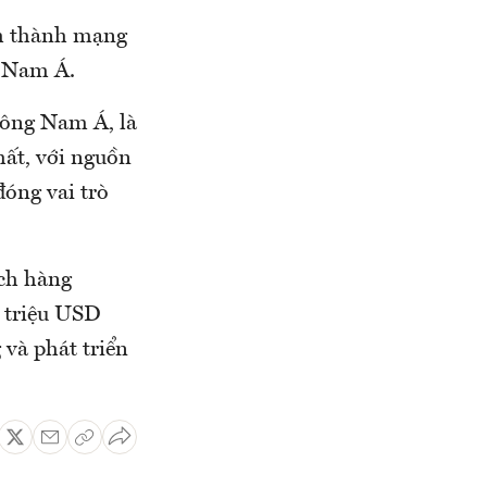
nh thành mạng
à Nam Á.
 Đông Nam Á, là
hất, với nguồn
đóng vai trò
ách hàng
 triệu USD
và phát triển