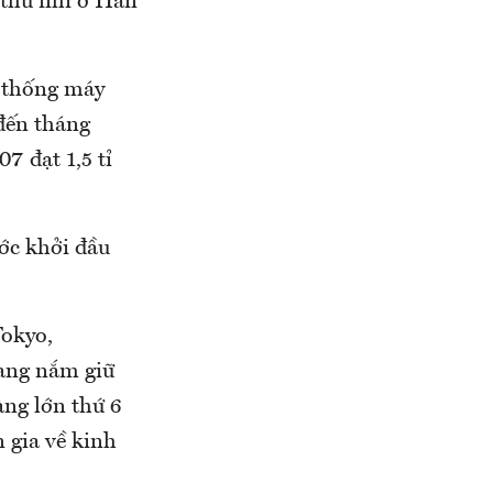
thứ nhì ở Hàn
ệ thống máy
 đến tháng
7 đạt 1,5 tỉ
ớc khởi đầu
Tokyo,
ang nắm giữ
ng lớn thứ 6
 gia về kinh