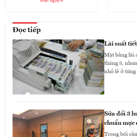
Đọc ngay
Đọc tiếp
Lãi suất ti
Mặt bằng lãi 
tháng 8, như
nhỏ lẻ ở từng
Sửa đổi 3 l
chuẩn mực 
Trong bối cản