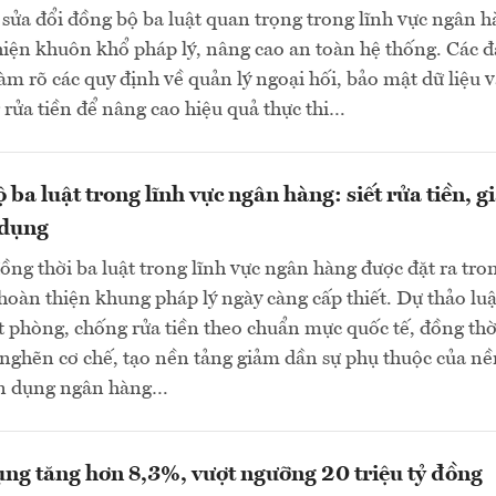
sửa đổi đồng bộ ba luật quan trọng trong lĩnh vực ngân 
ện khuôn khổ pháp lý, nâng cao an toàn hệ thống. Các đ
làm rõ các quy định về quản lý ngoại hối, bảo mật dữ liệu 
rửa tiền để nâng cao hiệu quả thực thi…
 ba luật trong lĩnh vực ngân hàng: siết rửa tiền, 
 dụng
đồng thời ba luật trong lĩnh vực ngân hàng được đặt ra tro
hoàn thiện khung pháp lý ngày càng cấp thiết. Dự thảo luậ
ặt phòng, chống rửa tiền theo chuẩn mực quốc tế, đồng thờ
nghẽn cơ chế, tạo nền tảng giảm dần sự phụ thuộc của nề
tín dụng ngân hàng…
ụng tăng hơn 8,3%, vượt ngưỡng 20 triệu tỷ đồng