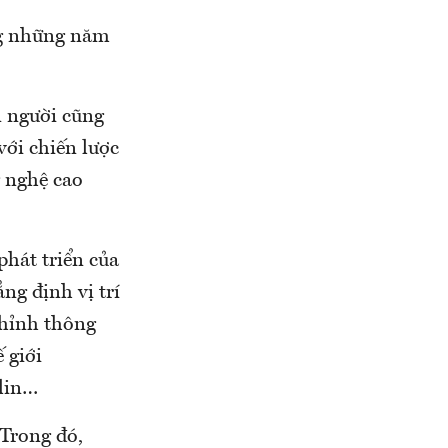
ng những năm
n người cũng
với chiến lược
g nghệ cao
phát triển của
ng định vị trí
chỉnh thông
 giới
lin…
Trong đó,