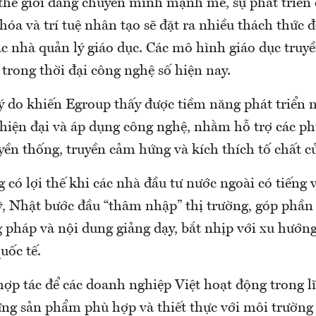
 thế giới đang chuyển mình mạnh mẽ, sự phát triển
hóa và trí tuệ nhân tạo sẽ đặt ra nhiều thách thức đ
ác nhà quản lý giáo dục. Các mô hình giáo dục truy
trong thời đại công nghệ số hiện nay.
lý do khiến Egroup thấy được tiềm năng phát triển
 hiện đại và áp dụng công nghệ, nhằm hỗ trợ các p
yền thống, truyền cảm hứng và kích thích tố chất c
có lợi thế khi các nhà đầu tư nước ngoài có tiếng 
 Nhật bước đầu “thâm nhập” thị trường, góp phần
 pháp và nội dung giảng dạy, bắt nhịp với xu hướn
uốc tế.
hợp tác để các doanh nghiệp Việt hoạt động trong l
ững sản phẩm phù hợp và thiết thực với môi trường