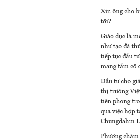
Xin ông cho b
tới?
Giáo dục là m
như tạo đà thú
tiếp tục đầu t
mang tầm cỡ q
Đầu tư cho giá
thị trường Việ
tiên phong tro
qua việc hợp t
Chungdahm Le
Phương châm k