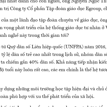
 đại nhất dành cho con người, ông Nguyễn Ngọc Th
 trị Công ty Cổ phần Tập đoàn giáo dục Egroup, ch
 của một lãnh đạo tập đoàn chuyên về giáo dục, ô
ển vọng phát triển của hệ thống giáo dục tư nhân 
ành nghề này trong thời gian tới?
 từ Quỹ dân số Liên hiệp quốc (UNFPA) năm 2016
tỷ lệ dân số trẻ cao nhất trong lịch sử, nhóm dân s
c ta chiếm gần 40% dân số. Khả năng tiếp nhận kiế
độ tuổi này luôn rất cao, các em chính là thế hệ tươ
ây dựng những môi trường học tập hiện đại và chủ đ
toàn phù hợp với xu thế phát triển của xã hội.