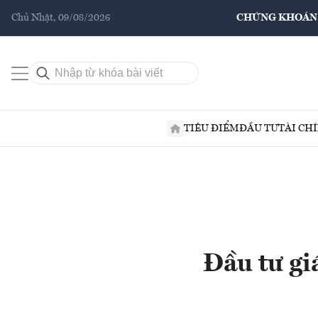
Chủ Nhật, 09/08/2026
CHỨNG KHOÁN
TIÊU ĐIỂM
ĐẦU TƯ
TÀI CH
Đầu tư gi