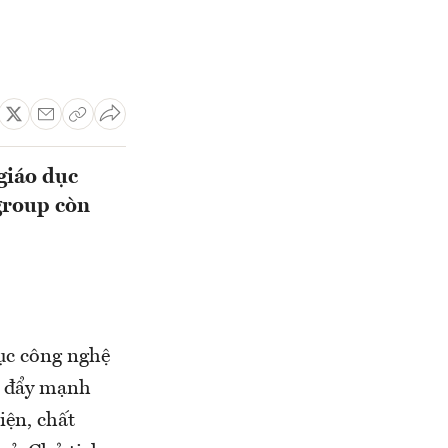
 giáo dục
group còn
dục công nghệ
c đẩy mạnh
iện, chất