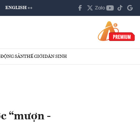
ENGLISH ++
 ĐỘNG SẢN
THẾ GIỚI
DÂN SINH
ợc “mượn -