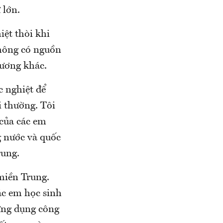
 lớn.
iệt thòi khi
không có nguồn
hương khác.
c nghiệt để
i thường. Tôi
 của các em
g nước và quốc
rung.
miền Trung.
ác em học sinh
 ứng dụng công