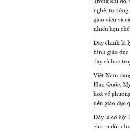
Trong khi đó,
nghệ, tự động 
giáo viên và c
nhiều hạn chế 
Đây chính là 
hình giáo dục
dạy và học tru
Việt Nam đang 
Hàn Quốc, Mỹ,
hoá về phương
nền giáo dục q
Đây là cơ hội 
cho ra đời nh