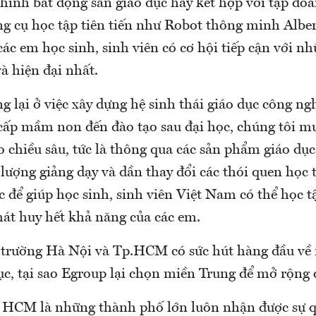
 hình bất động sản giáo dục hay kết hợp với tập đ
g cụ học tập tiên tiến như Robot thông minh Alber
các em học sinh, sinh viên có cơ hội tiếp cận với 
à hiện đại nhất.
 lại ở việc xây dựng hệ sinh thái giáo dục công ng
 cấp mầm non đến đào tạo sau đại học, chúng tôi m
o chiều sâu, tức là thông qua các sản phẩm giáo dục
lượng giảng dạy và dần thay đổi các thói quen học t
 để giúp học sinh, sinh viên Việt Nam có thể học t
hát huy hết khả năng của các em.
ị trường Hà Nội và Tp.HCM có sức hút hàng đầu về
ục, tại sao Egroup lại chọn miền Trung để mở rộng 
 HCM là những thành phố lớn luôn nhận được sự 