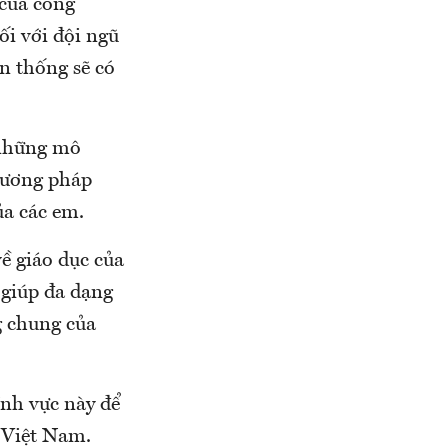
 của công
ối với đội ngũ
ền thống sẽ có
 những mô
hương pháp
ủa các em.
về giáo dục của
 giúp đa dạng
g chung của
ĩnh vực này để
 Việt Nam.