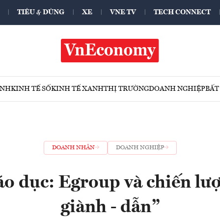
TIÊU & DÙNG
XE
VNE TV
TECH CONNECT
ÍNH
KINH TẾ SỐ
KINH TẾ XANH
THỊ TRƯỜNG
DOANH NGHIỆP
BẤT
DOANH NHÂN
DOANH NGHIỆP
áo dục: Egroup và chiến lư
giành - dẫn”