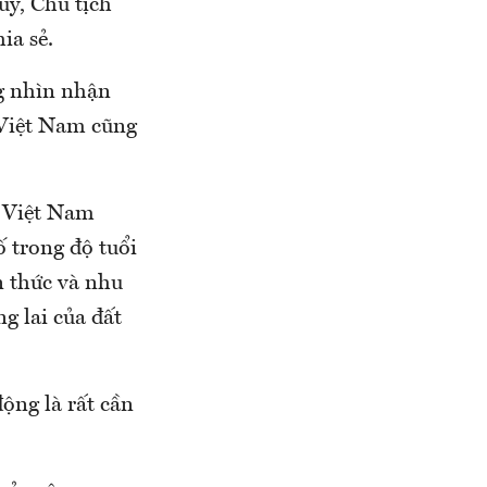
uỷ, Chủ tịch
ia sẻ.
ng nhìn nhận
ở Việt Nam cũng
, Việt Nam
ố trong độ tuổi
n thức và nhu
ng lai của đất
ộng là rất cần