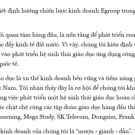
iết định hướng chiến lược kinh doanh Egroup tro
ối quan tâm hàng đầu, là nền tảng để phát triển co
c đẩy kinh tế đất nước. Vì vậy, chúng tôi kiên định 
ư vào phát triển hệ sinh thái giáo dục ứng dụng côn
uốc tế.
o dục là xu thế kinh doanh bền vững và tiềm năng 
t Nam. Tôi nhận thấy đây là cơ hội để chúng tôi khẳ
ng việc phát triển một hệ sinh thái giáo dục hoàn 
ác chặt chẽ cùng các tập đoàn giáo dục hàng đầu thế
arning, Mega Study, SK Telecom, Dongsim, Frank
inh doanh của chúng tôi là “mượn - giành - dẫn”. 