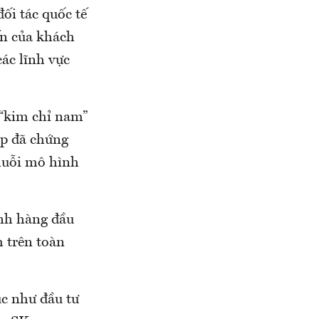
i tác quốc tế
ến của khách
các lĩnh vực
 “kim chỉ nam”
up đã chứng
chuỗi mô hình
Anh hàng đầu
 trên toàn
c như đầu tư