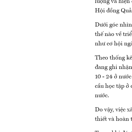
lượng và hiện
Hội đồng Quản
Dưới góc nhìn
thế nào về tri
như cơ hội ng
Theo thống kê
đang ghi nhận 
10 - 24 ở nướ
cầu học tập ở 
nước.
Do vậy, việc x
thiết và hoàn 