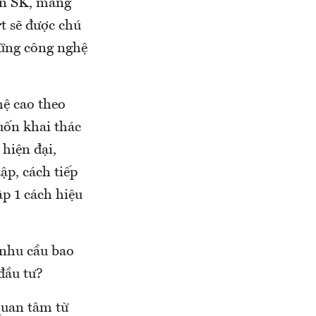
oàn SK, mang
t sẽ được chú
những công nghệ
hệ cao theo
uốn khai thác
 hiện đại,
ập, cách tiếp
ập 1 cách hiệu
 nhu cầu bao
đầu tư?
quan tâm từ