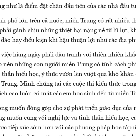
g như là điểm đặt chân đầu tiên của các nhà đầu tư
nh phố lớn trên cả nước, miền Trung có rất nhiều th
phải gánh chịu những thiệt hại nặng nề từ lũ lụt, 
 dào hay điều kiện khí hậu thuận lợi như các địa p
việc hàng ngày phải đấu tranh với thiên nhiên khắ
ạo nên những con người miền Trung có tính cách ph
 thần hiếu học, ý thức vươn lên vượt qua khó khăn
 Trung. Minh chứng tại các cuộc thi kiến thức tron
tích cao luôn có mặt các em học sinh đến từ miền T
ng muốn đóng góp cho sự phát triển giáo dục của 
g muốn cùng với nghị lực và tinh thần hiếu học, c
được tiếp xúc sớm hơn với các phương pháp học tập