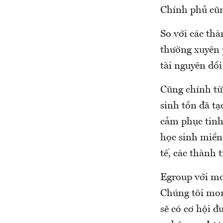
Chính phủ cũn
So với các thà
thường xuyên 
tài nguyên dồi
Cũng chính từ 
sinh tồn đã t
cảm phục tinh
học sinh miền
tế, các thành 
Egroup với mo
Chúng tôi mon
sẽ có cơ hội 