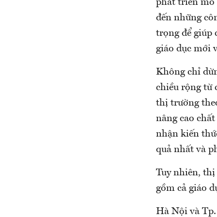
phát triển mô
đến những côn
trọng để giúp 
giáo dục mới v
Không chỉ dừng
chiều rộng từ
thị trường the
nâng cao chất 
nhận kiến thức
quả nhất và p
Tuy nhiên, th
gồm cả giáo d
Hà Nội và Tp.