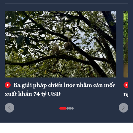
Ba giải pháp chiến lược nhằm cán mốc
xuất khẩu 74 tỷ USD
ngu