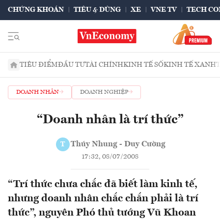
CHỨNG KHOÁN
TIÊU & DÙNG
XE
VNE TV
TECH CO
TIÊU ĐIỂM
ĐẦU TƯ
TÀI CHÍNH
KINH TẾ SỐ
KINH TẾ XANH
DOANH NHÂN
DOANH NGHIỆP
“Doanh nhân là trí thức”
Thúy Nhung - Duy Cường
T
17:32, 08/07/2008
“Trí thức chưa chắc đã biết làm kinh tế,
nhưng doanh nhân chắc chắn phải là trí
thức”, nguyên Phó thủ tướng Vũ Khoan