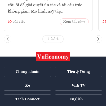
cốt lõi để giải quyết ùn tắc và tái cấu trúc
không gian. Mô hình này tập...
10
bài viết
Xem tất cả
2
1
2
3
4
Chứng khoán
Tiêu & Dùng
Xe
VnE TV
Tech Connect
English ++