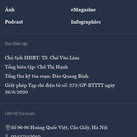
Sự kiện
Nhân lực
Ảnh
eMagazine
Đẹp +
An sinh
Podcast
Infographics
Giải trí
Y tế
Nhà
Ban Biên tập
Ẩm thực
Chủ tịch HĐBT: TS. Chử Văn Lâm
Tổng biên tập: Chử Thị Hạnh
Tổng thư ký tòa soạn: Đào Quang Bính
Giấy phép Tạp chí điện tử số: 272/GP-BTTTT ngày
26/6/2020
Liên hệ tòa soạn
Số 96-98 Hoàng Quốc Việt, Cầu Giấy, Hà Nội
02437552050