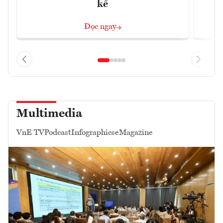
kế
Đọc ngay
Multimedia
VnE TV
Podcast
Infographics
eMagazine