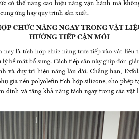
hức có thể nâng cao hiệu năng vận hành mà không
cung ứng hay quy trình sản xuất.
HỢP CHỨC NĂNG NGAY TRONG VẬT LIỆ
HƯỚNG TIẾP CẬN MỚI
nay là tích hợp chức năng trực tiếp vào vật liệu 
 lý bề mặt bổ sung. Cách tiếp cận này giúp đơn giả
nh và duy trì hiệu năng lâu dài. Chẳng hạn, Exfo
hụ gia nền polyolefin tích hợp silicone, cho phép t
 dính và tăng khả năng tách ngay trong các vật l