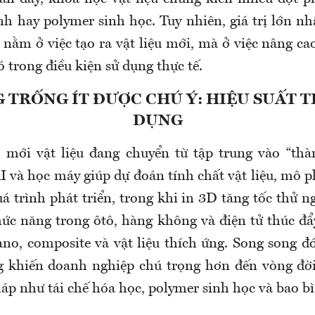
nh hay polymer sinh học. Tuy nhiên, giá trị lớn nh
nằm ở việc tạo ra vật liệu mới, mà ở việc nâng cao
có trong điều kiện sử dụng thực tế.
TRỐNG ÍT ĐƯỢC CHÚ Ý: HIỆU SUẤT 
DỤNG
 mới vật liệu đang chuyển từ tập trung vào “thà
I và học máy giúp dự đoán tính chất vật liệu, mô 
á trình phát triển, trong khi in 3D tăng tốc thử n
ức năng trong ôtô, hàng không và điện tử thúc đẩy
ano, composite và vật liệu thích ứng. Song song đ
g khiến doanh nghiệp chú trọng hơn đến vòng đời 
háp như tái chế hóa học, polymer sinh học và bao bì 