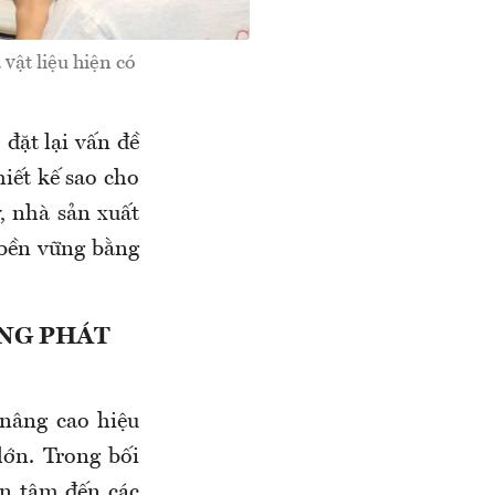
vật liệu hiện có
 đặt lại vấn đề
hiết kế sao cho
, nhà sản xuất
 bền vững bằng
ỒNG PHÁT
nâng cao hiệu
lớn. Trong bối
an tâm đến các