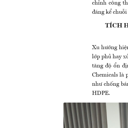
chỉnh công t
đáng kể chuỗi 
TÍCH 
Xu hướng hiện 
lớp phủ hay xử
tăng độ ổn đị
Chemicals là p
như chống bám
HDPE.