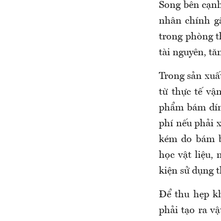
Song bên cạnh
nhân chính gâ
trong phòng t
tài nguyên, tă
Trong sản xuất
từ thực tế vậ
phẩm bám dính
phí nếu phải 
kém do bám b
học vật liệu,
kiện sử dụng t
Để thu hẹp kh
phải tạo ra vậ