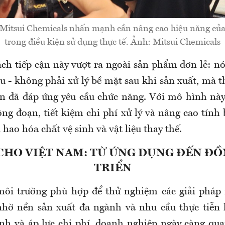
Mitsui Chemicals nhấn mạnh cần nâng cao hiệu năng của 
trong điều kiện sử dụng thực tế. Ảnh: Mitsui Chemicals
ch tiếp cận này vượt ra ngoài sản phẩm đơn lẻ: nó
iệu - không phải xử lý bề mặt sau khi sản xuất, mà t
hân đã đáp ứng yêu cầu chức năng. Với mô hình này
ông đoạn, tiết kiệm chi phí xử lý và nâng cao tính
 hao hóa chất vệ sinh và vật liệu thay thế.
CHO VIỆT NAM: TỪ ỨNG DỤNG ĐẾN Đ
TRIỂN
môi trường phù hợp để thử nghiệm các giải pháp 
 nhờ nền sản xuất đa ngành và nhu cầu thực tiễn 
nh và áp lực chi phí, doanh nghiệp ngày càng qu