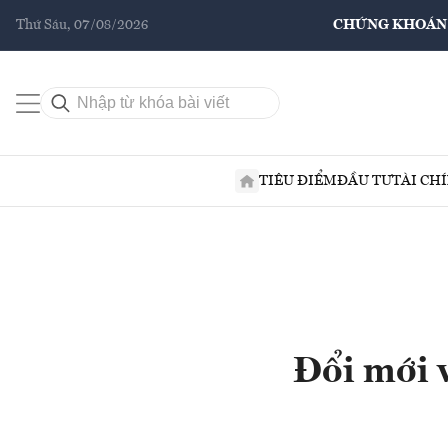
Thứ Sáu, 07/08/2026
CHỨNG KHOÁN
TIÊU ĐIỂM
ĐẦU TƯ
TÀI CH
Đổi mới v