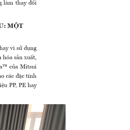
 làm thay đổi
U: MỘT
thay vì sử dụng
n hóa sản xuất,
la™ của Mitsui
ạo các đặc tính
iệu PP, PE hay