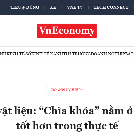
TIÊU & DÙNG
XE
VNE TV
TECH CONNECT
ÍNH
KINH TẾ SỐ
KINH TẾ XANH
THỊ TRƯỜNG
DOANH NGHIỆP
BẤT
DOANH NGHIỆP
ật liệu: “Chìa khóa” nằm ở
tốt hơn trong thực tế