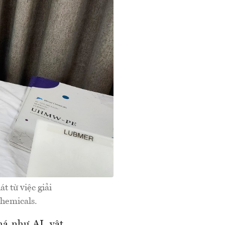
t từ việc giải
Chemicals.
há như AI, vật