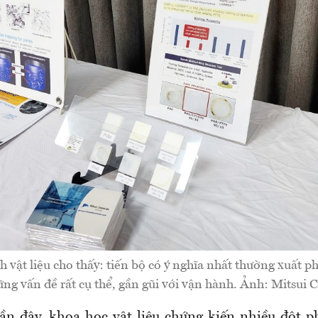
 vật liệu cho thấy: tiến bộ có ý nghĩa nhất thường xuất phá
ng vấn đề rất cụ thể, gần gũi với vận hành. Ảnh: Mitsui 
 đây, khoa học vật liệu chứng kiến nhiều đột p