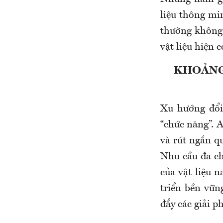
liệu thông mi
thường không 
vật liệu hiện 
KHOẢNG 
Xu hướng đổi
“chức năng”. A
và rút ngắn qu
Nhu cầu đa ch
của vật liệu n
triển bền vữn
đẩy các giải p