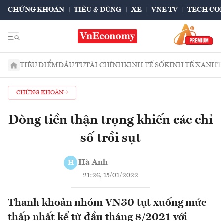
CHỨNG KHOÁN
TIÊU & DÙNG
XE
VNE TV
TECH CO
TIÊU ĐIỂM
ĐẦU TƯ
TÀI CHÍNH
KINH TẾ SỐ
KINH TẾ XANH
CHỨNG KHOÁN
Dòng tiền thận trọng khiến các chỉ
số trồi sụt
Hà Anh
H
21:26, 15/01/2022
Thanh khoản nhóm VN30 tụt xuống mức
thấp nhất kể từ đầu tháng 8/2021 với