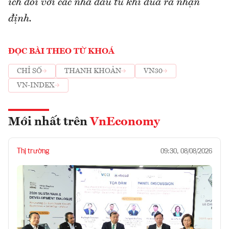
ích đối với các nhà đầu tư khi đưa ra nhận
định.
ĐỌC BÀI THEO TỪ KHOÁ
CHỈ SỐ
THANH KHOẢN
VN30
VN-INDEX
Mới nhất trên
VnEconomy
Thị trường
09:30, 08/08/2026