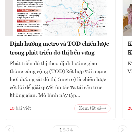
Định hướng metro và TOD chiến lược
K
trong phát triển đô thị bền vững
K
Phát triển đô thị theo định hướng giao
K
thông công cộng (TOD) kết hợp với mạng
V
lưới đường sắt đô thị (metro) là chiến lược
cốt lõi để giải quyết ùn tắc và tái cấu trúc
không gian. Mô hình này tập...
10
bài viết
Xem tất cả
2
1
2
3
4