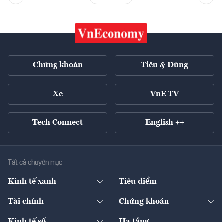
Chứng khoán
Tiêu & Dùng
Xe
VnE TV
Tech Connect
English ++
Tất cả chuyên mục
Kinh tế xanh
Tiêu điểm
Chuyển động xanh
Tài chính
Chứng khoán
Pháp lý
Ngân hàng
Doanh nghiệp niêm yết
Kinh tế số
Hạ tầng