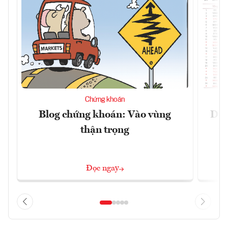
Chứng khoán
Blog chứng khoán: Vào vùng
Dự 
thận trọng
t
Đọc ngay