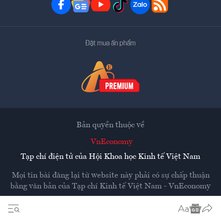
Đặt mua ấn phẩm
Bản quyền thuộc về
VnEconomy
Tạp chí điện tử của Hội Khoa học Kinh tế Việt Nam
Mọi tin bài đăng lại từ website này phải có sự chấp thuận
bằng văn bản của
Tạp chí Kinh tế Việt Nam - VnEconomy
Các trang liên kết ra ngoài sẽ được mở ra ở cửa sổ mới.
VnEconomy không chịu trách nhiệm nội dung các trang