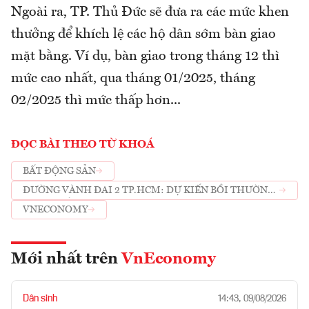
Ngoài ra, TP. Thủ Đức sẽ đưa ra các mức khen
thưởng để khích lệ các hộ dân sớm bàn giao
mặt bằng. Ví dụ, bàn giao trong tháng 12 thì
mức cao nhất, qua tháng 01/2025, tháng
02/2025 thì mức thấp hơn...
ĐỌC BÀI THEO TỪ KHOÁ
BẤT ĐỘNG SẢN
ĐƯỜNG VÀNH ĐAI 2 TP.HCM: DỰ KIẾN BỒI THƯỜNG
GIÁ ĐẤT Ở CAO NHẤT 111 TRIỆU ĐỒNG/M2
VNECONOMY
Mới nhất trên
VnEconomy
Dân sinh
14:43, 09/08/2026