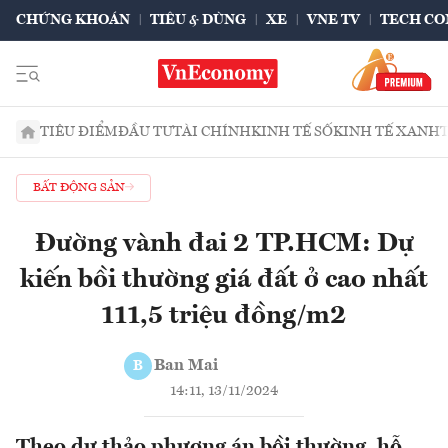
CHỨNG KHOÁN
TIÊU & DÙNG
XE
VNE TV
TECH CO
TIÊU ĐIỂM
ĐẦU TƯ
TÀI CHÍNH
KINH TẾ SỐ
KINH TẾ XANH
BẤT ĐỘNG SẢN
Đường vành đai 2 TP.HCM: Dự
kiến bồi thường giá đất ở cao nhất
111,5 triệu đồng/m2
Ban Mai
B
14:11, 13/11/2024
Theo dự thảo phương án bồi thường, hỗ