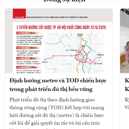
Định hướng metro và TOD chiến lược
K
trong phát triển đô thị bền vững
K
Phát triển đô thị theo định hướng giao
K
thông công cộng (TOD) kết hợp với mạng
V
lưới đường sắt đô thị (metro) là chiến lược
cốt lõi để giải quyết ùn tắc và tái cấu trúc