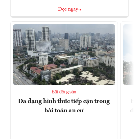
Đọc ngay
Bất động sản
Đa dạng hình thức tiếp cận trong
Hà
bài toán an cư
đặc