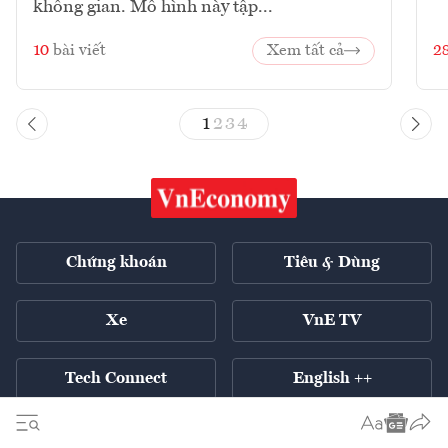
không gian. Mô hình này tập...
10
bài viết
Xem tất cả
2
1
2
3
4
Chứng khoán
Tiêu & Dùng
Xe
VnE TV
Tech Connect
English ++