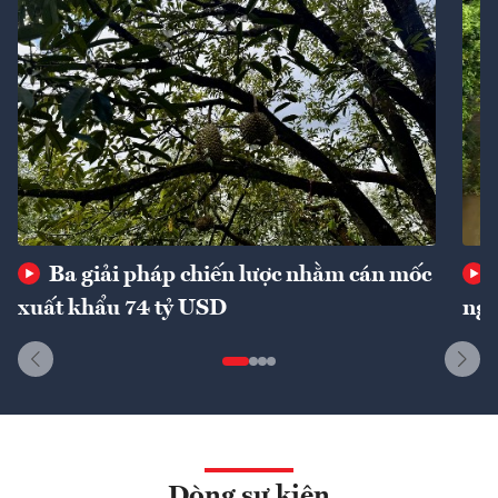
Ba giải pháp chiến lược nhằm cán mốc
xuất khẩu 74 tỷ USD
ngu
Dòng sự kiện