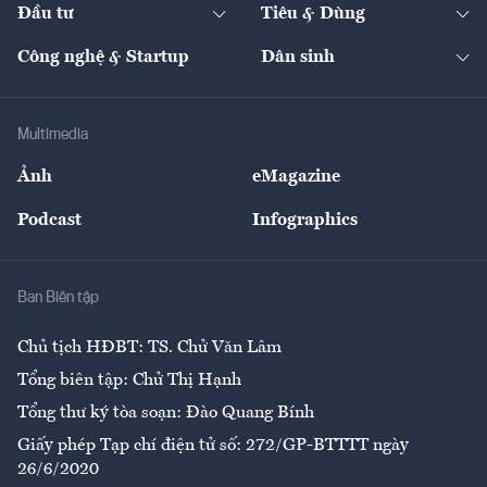
The Guide
Video
Đầu tư
Tiêu & Dùng
Quản trị số
Cafe BĐS
Thị trường
Kinh doanh
Kết nối
Tạp chí kinh tế Việt Nam
eMagazine
Nhà đầu tư
Du lịch
Công nghệ & Startup
Dân sinh
Tư vấn
Nông sản
Doanh nhân
Tư vấn Tiêu & Dùng
Infographics
Hạ tầng
Sức khỏe
Khung pháp lý
Doanh nghiệp
Địa phương
Thị trường
Bảo hiểm
Multimedia
Sự kiện
Nhân lực
Ảnh
eMagazine
Đẹp +
An sinh
Podcast
Infographics
Giải trí
Y tế
Nhà
Ban Biên tập
Ẩm thực
Chủ tịch HĐBT: TS. Chử Văn Lâm
Tổng biên tập: Chử Thị Hạnh
Tổng thư ký tòa soạn: Đào Quang Bính
Giấy phép Tạp chí điện tử số: 272/GP-BTTTT ngày
26/6/2020