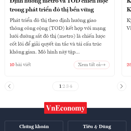
Định hướng metro và TOD chiến lược
K
trong phát triển đô thị bền vững
K
Phát triển đô thị theo định hướng giao
K
thông công cộng (TOD) kết hợp với mạng
V
lưới đường sắt đô thị (metro) là chiến lược
cốt lõi để giải quyết ùn tắc và tái cấu trúc
không gian. Mô hình này tập...
10
bài viết
Xem tất cả
2
1
2
3
4
Chứng khoán
Tiêu & Dùng