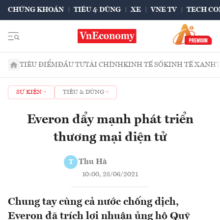
CHỨNG KHOÁN
TIÊU & DÙNG
XE
VNE TV
TECH CO
TIÊU ĐIỂM
ĐẦU TƯ
TÀI CHÍNH
KINH TẾ SỐ
KINH TẾ XANH
SỰ KIỆN
TIÊU & DÙNG
Everon đẩy mạnh phát triển
thương mại điện tử
Thu Hà
T
10:00, 28/06/2021
Chung tay cùng cả nước chống dịch,
Everon đã trích lợi nhuận ủng hộ Quỹ