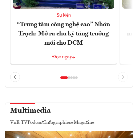
Sự kiện
“Trung tâm công nghệ cao” Nhơn
X
Trạch: Mở ra chu kỳ tăng trưởng
mạn
mới cho DCM
Đọc ngay
Multimedia
VnE TV
Podcast
Infographics
eMagazine