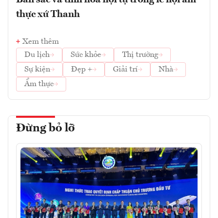
Bản sắc và tinh hoa hội tụ trong lễ hội ẩm
thực xứ Thanh
Xem thêm
Du lịch
Sức khỏe
Thị trường
Sự kiện
Đẹp +
Giải trí
Nhà
Ẩm thực
Đừng bỏ lỡ