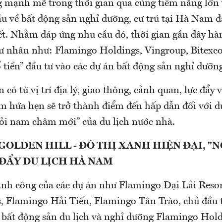
g mạnh mẽ trong thời gian qua cùng tiềm năng lớn 
cầu về bất động sản nghỉ dưỡng, cư trú tại Hà Nam 
ết. Nhằm đáp ứng nhu cầu đó, thời gian gần đây hàn
tư nhân như: Flamingo Holdings, Vingroup, Bitexc
 tiền” đầu tư vào các dự án bất động sản nghỉ dưỡn
 có từ vị trí địa lý, giao thông, cảnh quan, lực đẩy 
 hứa hẹn sẽ trở thành điểm đến hấp dẫn đối với d
hỏi nam châm mới” của du lịch nước nhà.
OLDEN HILL - ĐÔ THỊ XANH HIỆN ĐẠI, "N
 ĐẨY DU LỊCH HÀ NAM
nh công của các dự án như Flamingo Đại Lải Reso
s, Flamingo Hải Tiến, Flamingo Tân Trào, chủ đầu t
c bất động sản du lịch và nghỉ dưỡng Flamingo Hol