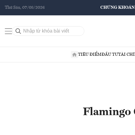
Thứ Sáu, 07/08/2026
CHỨNG KHOÁN
TIÊU ĐIỂM
ĐẦU TƯ
TÀI CH
Flamingo 