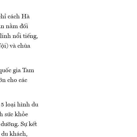
chỉ cách Hà
 án nằm đối
inh nổi tiếng,
ội) và chùa
 quốc gia Tam
ớn cho các
5 loại hình du
ch sức khỏe
ỉ dưỡng. Sự kết
 du khách,