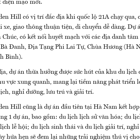
 diện mạo mới.
n Hill có vị trí đắc địa khi quốc lộ 21A chạy qua, 
i xe, giao thông thuận tiện, di chuyển dễ dàng. Dự
Chúc, có kết nối huyết mạch với các địa danh tâm l
 Bà Đanh, Địa Tạng Phi Lai Tự, Chùa Hương (Hà N
h Bình).
 địa, dự án thừa hưởng được sức hút của khu du lịch
hu vực xung quanh, mang lại tiềm năng phát triển l
ch, nghỉ dưỡng, lưu trú và giải trí.
en Hill cũng là dự án đầu tiên tại Hà Nam kết hợp 
trong 1 dự án, bao gồm: du lịch lịch sử văn hóa; du lị
ịch lễ hội; du lịch sinh thái và du lịch giải trí, ngh
y hứa hẹn sẽ đem lại những trải nghiệm thú vị cho