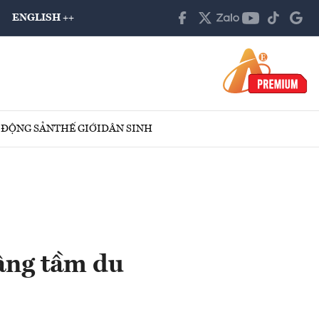
ENGLISH ++
 ĐỘNG SẢN
THẾ GIỚI
DÂN SINH
âng tầm du