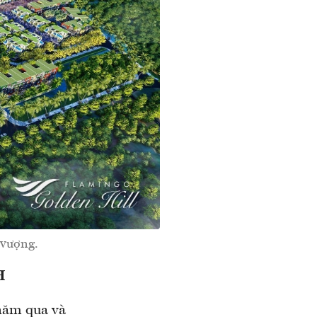
 vượng.
H
 năm qua và