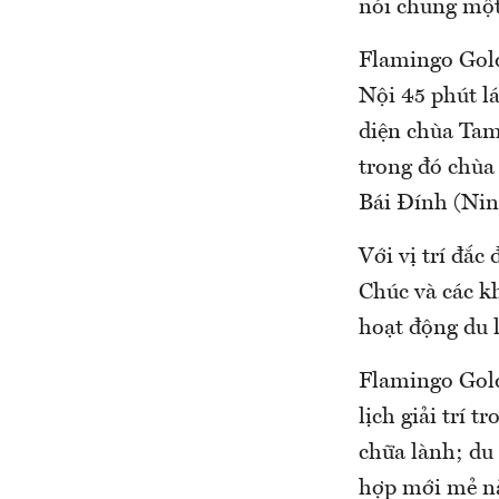
nói chung một
Flamingo Golde
Nội 45 phút lá
diện chùa Tam 
trong đó chùa
Bái Đính (Nin
Với vị trí đắc
Chúc và các k
hoạt động du lị
Flamingo Gold
lịch giải trí 
chữa lành; du l
hợp mới mẻ nà