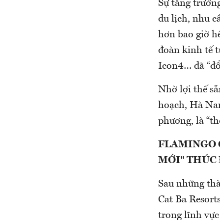
Sự tăng trưởn
du lịch, nhu 
hơn bao giờ h
đoàn kinh tế 
Icon4… đã “đổ
Nhờ lợi thế sẵn
hoạch, Hà Nam
phương, là “t
FLAMINGO G
MỚI" THÚC
Sau những thà
Cat Ba Resort
trong lĩnh vự