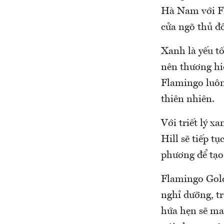
Hà Nam với F
cửa ngõ thủ đ
Xanh là yếu tố
nên thương hi
Flamingo luôn
thiên nhiên.
Với triết lý x
Hill sẽ tiếp t
phương để tạo
Flamingo Gold
nghỉ dưỡng, t
hứa hẹn sẽ ma