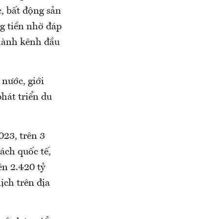
, bất động sản
g tiền nhờ đáp
thành kênh đầu
 nước, giới
hát triển du
023, trên 3
ách quốc tế,
ên 2.420 tỷ
ịch trên địa