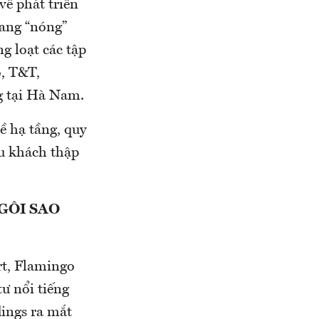
về phát triển
đang “nóng”
g loạt các tập
o, T&T,
g tại Hà Nam.
về hạ tầng, quy
u khách thập
GÔI SAO
rt, Flamingo
ư nổi tiếng
dings ra mắt