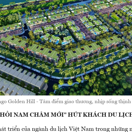
go Golden Hill - Tâm điểm giao thương, nhịp sống thịnh
"THỎI NAM CHÂM MỚI" HÚT KHÁCH DU LỊC
hát triển của ngành du lịch Việt Nam trong những