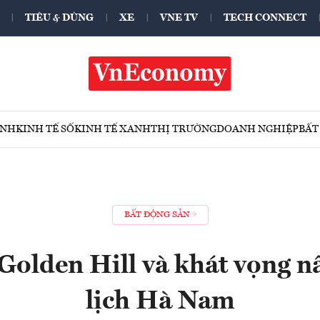
TIÊU & DÙNG
XE
VNE TV
TECH CONNECT
ÍNH
KINH TẾ SỐ
KINH TẾ XANH
THỊ TRƯỜNG
DOANH NGHIỆP
BẤT
BẤT ĐỘNG SẢN
Golden Hill và khát vọng n
lịch Hà Nam