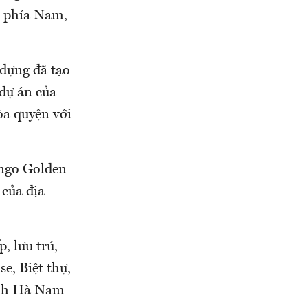
 phía Nam,
 dựng đã tạo
dự án của
òa quyện với
ingo Golden
 của địa
, lưu trú,
e, Biệt thự,
ỉnh Hà Nam