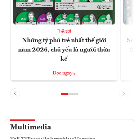
Thế giới
Những tỷ phú trẻ nhất thế giới
Số n
năm 2026, chủ yếu là người thừa
26%
kế
Đọc ngay
Multimedia