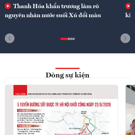
Thanh Hóa khẩn trương làm rõ
nguyên nhân nước suối Xú đổi màu
kin
Dòng sự kiện