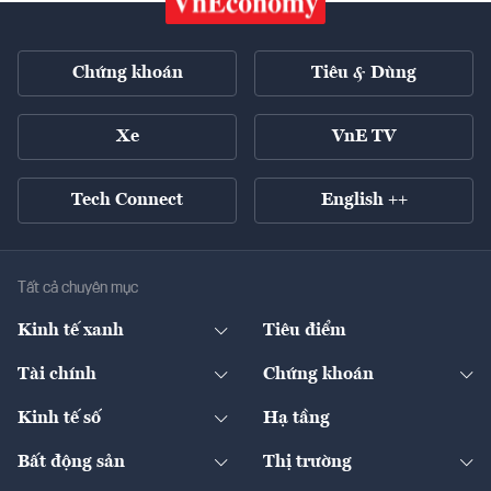
Chứng khoán
Tiêu & Dùng
Xe
VnE TV
Tech Connect
English ++
Tất cả chuyên mục
Kinh tế xanh
Tiêu điểm
Chuyển động xanh
Tài chính
Chứng khoán
Pháp lý
Ngân hàng
Doanh nghiệp niêm yết
Kinh tế số
Hạ tầng
Thương hiệu xanh
Thị trường vốn
Thị trường
Sản phẩm - Thị trường
Bất động sản
Thị trường
Diễn đàn
Thuế
Đầu tư
Tài sản số