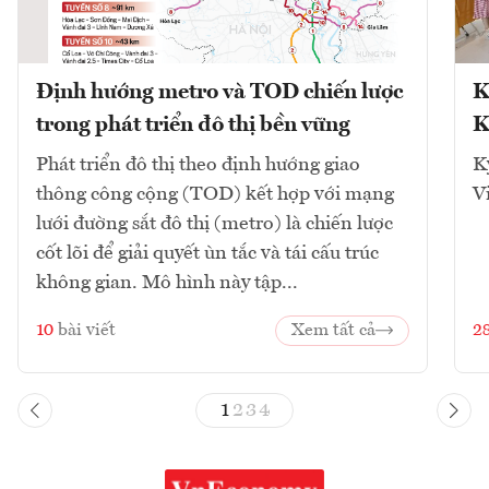
Định hướng metro và TOD chiến lược
K
trong phát triển đô thị bền vững
K
Phát triển đô thị theo định hướng giao
K
thông công cộng (TOD) kết hợp với mạng
V
lưới đường sắt đô thị (metro) là chiến lược
cốt lõi để giải quyết ùn tắc và tái cấu trúc
không gian. Mô hình này tập...
10
bài viết
Xem tất cả
2
1
2
3
4