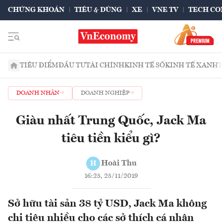
CHỨNG KHOÁN
TIÊU & DÙNG
XE
VNE TV
TECH CO
TIÊU ĐIỂM
ĐẦU TƯ
TÀI CHÍNH
KINH TẾ SỐ
KINH TẾ XANH
DOANH NHÂN
DOANH NGHIỆP
Giàu nhất Trung Quốc, Jack Ma
tiêu tiền kiểu gì?
Hoài Thu
H
16:25, 25/11/2019
Sở hữu tài sản 38 tỷ USD, Jack Ma không
chi tiêu nhiều cho các sở thích cá nhân