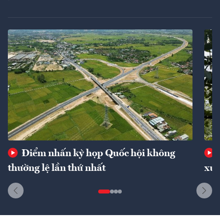
Điểm nhấn kỳ họp Quốc hội không
thường lệ lần thứ nhất
xuấ