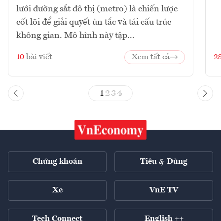
lưới đường sắt đô thị (metro) là chiến lược
cốt lõi để giải quyết ùn tắc và tái cấu trúc
không gian. Mô hình này tập...
10
bài viết
Xem tất cả
2
1
2
3
4
Chứng khoán
Tiêu & Dùng
Xe
VnE TV
Tech Connect
English ++