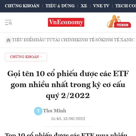
CHỨNG KHOÁN
TIÊU & DÙNG
XE
VNE TV
TECH CO
TIÊU ĐIỂM
ĐẦU TƯ
TÀI CHÍNH
KINH TẾ SỐ
KINH TẾ XANH
CHỨNG KHOÁN
Gọi tên 10 cổ phiếu được các ETF
gom nhiều nhất trong kỳ cơ cấu
quý 2/2022
Thu Minh
T
11:43, 13/06/2022
Top 10 cổ phiếu được các ETF mua nhiều