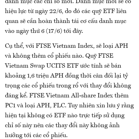
danh mục các chỉ số mới. Danh mục mới sẽ có
hiệu lực từ ngày 22/6, do đó các quỹ ETF liên
quan sẽ cần hoàn thành tái cơ cấu danh mục
vào ngày thứ 6 (17/6) tới đây.
Cụ thể, với FTSE Vietnam Index, sẽ loại APH
và không thêm cổ phiếu nào. Quỹ FTSE
Vietnam Swap UCITS ETF ước tính sẽ bán
khoảng 1,6 triệu APH đồng thời cân đối lại tỷ
trọng các cổ phiếu trong rổ với thay đổi không
đáng kể. FTSE Vietnam All-share Index thêm
PC1 và loại APH, FLC. Tuy nhiên xin lưu ý rằng
hiện tại không có ETF nào trực tiếp sử dụng
chỉ số này nên các thay đổi này không ảnh
hưởng tới các cổ phiếu.