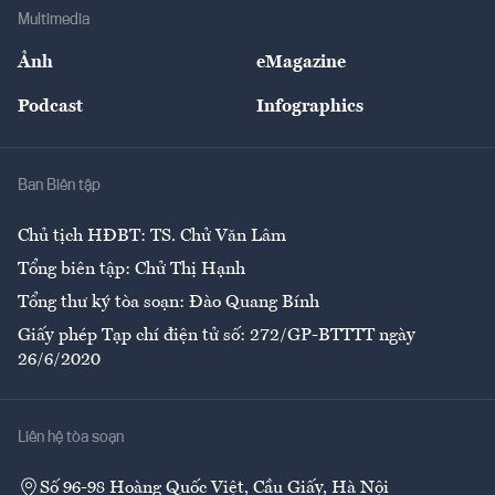
Địa phương
Thị trường
Bảo hiểm
Multimedia
Sự kiện
Nhân lực
Ảnh
eMagazine
Đẹp +
An sinh
Podcast
Infographics
Giải trí
Y tế
Nhà
Ban Biên tập
Ẩm thực
Chủ tịch HĐBT: TS. Chử Văn Lâm
Tổng biên tập: Chử Thị Hạnh
Tổng thư ký tòa soạn: Đào Quang Bính
Giấy phép Tạp chí điện tử số: 272/GP-BTTTT ngày
26/6/2020
Liên hệ tòa soạn
Số 96-98 Hoàng Quốc Việt, Cầu Giấy, Hà Nội