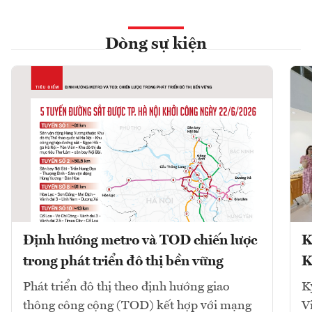
Dòng sự kiện
Định hướng metro và TOD chiến lược
K
trong phát triển đô thị bền vững
K
Phát triển đô thị theo định hướng giao
K
thông công cộng (TOD) kết hợp với mạng
V