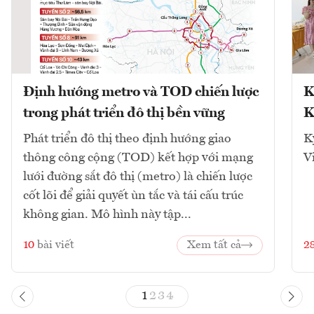
Định hướng metro và TOD chiến lược
K
trong phát triển đô thị bền vững
K
Phát triển đô thị theo định hướng giao
K
thông công cộng (TOD) kết hợp với mạng
V
lưới đường sắt đô thị (metro) là chiến lược
cốt lõi để giải quyết ùn tắc và tái cấu trúc
không gian. Mô hình này tập...
10
bài viết
Xem tất cả
2
1
2
3
4