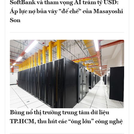
SoftBank và tham vọng AI trăm tỷ USD:
Áp lực nợ bủa vây "đế chế" của Masayoshi
Son
Bùng nổ thị trường trung tâm dữ liệu
TP.HCM, thu hút các “ông lớn” công nghệ