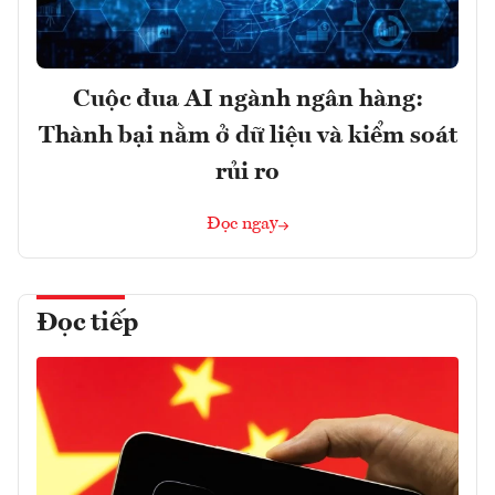
Cuộc đua AI ngành ngân hàng:
Thành bại nằm ở dữ liệu và kiểm soát
rủi ro
Đọc ngay
Đọc tiếp