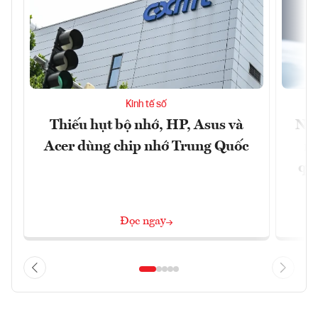
Kinh tế số
Thiếu hụt bộ nhớ, HP, Asus và
Ngâ
Acer dùng chip nhớ Trung Quốc
nề
quả
Đọc ngay