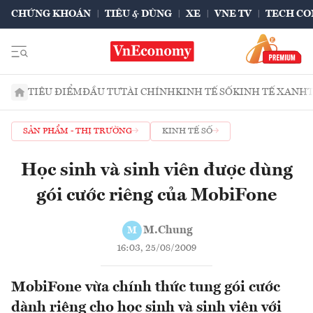
CHỨNG KHOÁN
TIÊU & DÙNG
XE
VNE TV
TECH CO
TIÊU ĐIỂM
ĐẦU TƯ
TÀI CHÍNH
KINH TẾ SỐ
KINH TẾ XANH
SẢN PHẨM - THỊ TRƯỜNG
KINH TẾ SỐ
Học sinh và sinh viên được dùng
gói cước riêng của MobiFone
M.Chung
M
16:03, 25/08/2009
MobiFone vừa chính thức tung gói cước
dành riêng cho học sinh và sinh viên với