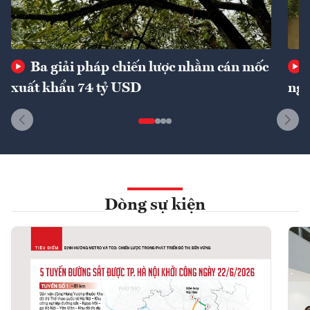
Ba giải pháp chiến lược nhằm cán mốc
xuất khẩu 74 tỷ USD
ngu
Dòng sự kiện