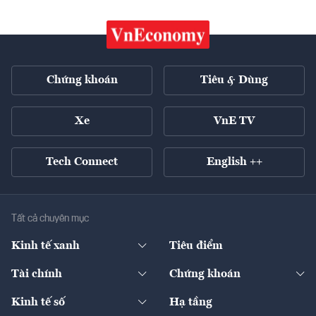
Chứng khoán
Tiêu & Dùng
Xe
VnE TV
Tech Connect
English ++
Tất cả chuyên mục
Kinh tế xanh
Tiêu điểm
Chuyển động xanh
Tài chính
Chứng khoán
Pháp lý
Ngân hàng
Doanh nghiệp niêm yết
Kinh tế số
Hạ tầng
Thương hiệu xanh