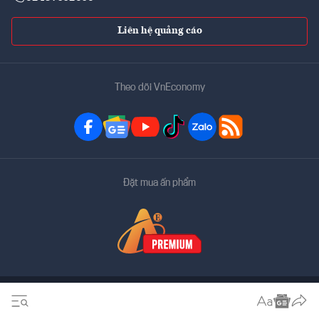
Liên hệ quảng cáo
Theo dõi VnEconomy
Đặt mua ấn phẩm
Bản quyền thuộc về