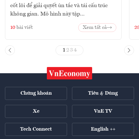
cốt lõi để giải quyết ùn tắc và tái cấu trúc
không gian. Mô hình này tập...
10
bài viết
Xem tất cả
2
1
2
3
4
Chứng khoán
Tiêu & Dùng
Xe
VnE TV
Tech Connect
English ++