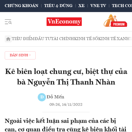
CHỨNG KHOÁN
TIÊU & DÙNG
XE
VNE TV
TECH CO
TIÊU ĐIỂM
ĐẦU TƯ
TÀI CHÍNH
KINH TẾ SỐ
KINH TẾ XANH
DÂN SINH
Kê biên loạt chung cư, biệt thự của
bà Nguyễn Thị Thanh Nhàn
Đỗ Mến
Đ
09:26, 14/11/2022
Ngoài việc kết luận sai phạm của các bị
can, cơ quan điều tra cũng kê biên khối tài