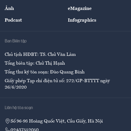
Sự kiện
Nhân lực
Ảnh
eMagazine
Đẹp +
An sinh
Podcast
Infographics
Giải trí
Y tế
Nhà
Ban Biên tập
Ẩm thực
Chủ tịch HĐBT: TS. Chử Văn Lâm
Tổng biên tập: Chử Thị Hạnh
Tổng thư ký tòa soạn: Đào Quang Bính
Giấy phép Tạp chí điện tử số: 272/GP-BTTTT ngày
26/6/2020
Liên hệ tòa soạn
Số 96-98 Hoàng Quốc Việt, Cầu Giấy, Hà Nội
02437552050