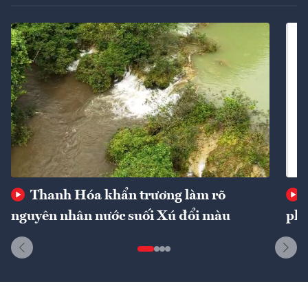
Thanh Hóa khẩn trương làm rõ
nguyên nhân nước suối Xú đổi màu
phí