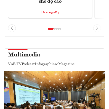
chế độ cao
Đọc ngay
Multimedia
VnE TV
Podcast
Infographics
eMagazine