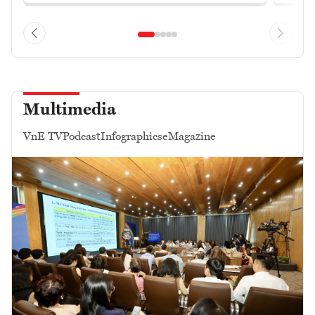
Multimedia
VnE TV
Podcast
Infographics
eMagazine