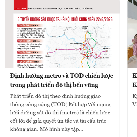
Định hướng metro và TOD chiến lược
K
trong phát triển đô thị bền vững
K
Phát triển đô thị theo định hướng giao
K
thông công cộng (TOD) kết hợp với mạng
V
lưới đường sắt đô thị (metro) là chiến lược
cốt lõi để giải quyết ùn tắc và tái cấu trúc
không gian. Mô hình này tập...