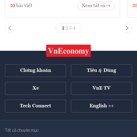
10
bài viết
Xem tất cả
2
1
2
3
4
Chứng khoán
Tiêu & Dùng
Xe
VnE TV
Tech Connect
English ++
Tất cả chuyên mục