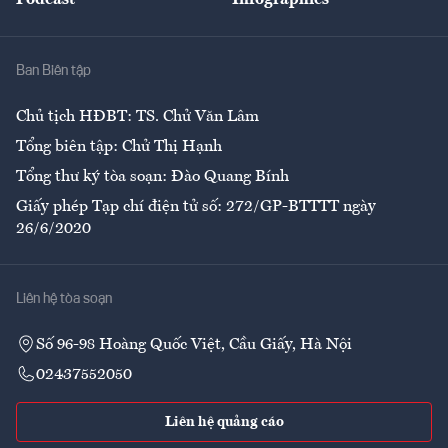
Podcast
Infographics
Giải trí
Y tế
Nhà
Ban Biên tập
Ẩm thực
Chủ tịch HĐBT: TS. Chử Văn Lâm
Tổng biên tập: Chử Thị Hạnh
Tổng thư ký tòa soạn: Đào Quang Bính
Giấy phép Tạp chí điện tử số: 272/GP-BTTTT ngày
26/6/2020
Liên hệ tòa soạn
Số 96-98 Hoàng Quốc Việt, Cầu Giấy, Hà Nội
02437552050
Liên hệ quảng cáo