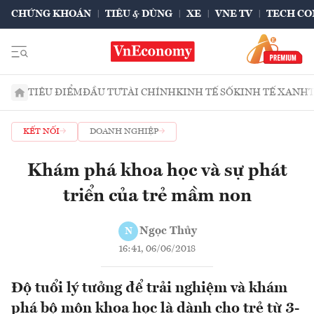
CHỨNG KHOÁN
TIÊU & DÙNG
XE
VNE TV
TECH CO
TIÊU ĐIỂM
ĐẦU TƯ
TÀI CHÍNH
KINH TẾ SỐ
KINH TẾ XANH
KẾT NỐI
DOANH NGHIỆP
Khám phá khoa học và sự phát
triển của trẻ mầm non
Ngọc Thủy
N
16:41, 06/06/2018
Độ tuổi lý tưởng để trải nghiệm và khám
phá bộ môn khoa học là dành cho trẻ từ 3-