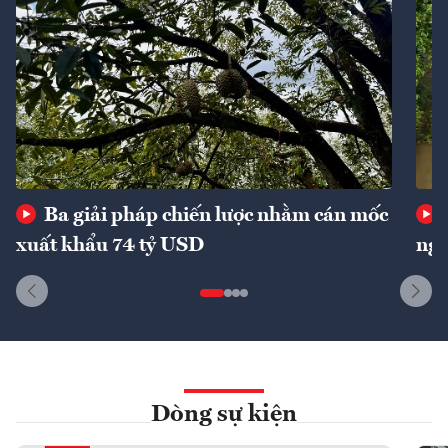
Ba giải pháp chiến lược nhằm cán mốc
xuất khẩu 74 tỷ USD
ngu
Dòng sự kiện