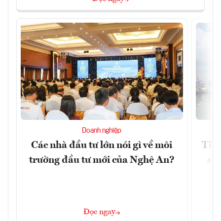
Doanh nghiệp
Các nhà đầu tư lớn nói gì về môi
TP.
trường đầu tư mới của Nghệ An?
soá
Đọc ngay