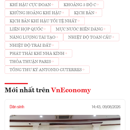
KHÍ HẬU CỰC ĐOAN
KHOẢNG 3 ĐỘ C
KHỦNG HOẢNG KHÍ HẬU
KỊCH BẢN
KỊCH BẢN KHÍ HẬU TỒI TỆ NHẤT
LIÊN HỢP QUỐC
MỰC NƯỚC BIỂN DÂNG
NĂNG LƯỢNG TÁI TẠO
NHIỆT ĐỘ TOÀN CẦU
NHIỆT ĐỘ TRÁI ĐẤT
PHÁT THẢI KHÍ NHÀ KÍNH
THỎA THUẬN PARIS
TỔNG THƯ KÝ ANTONIO GUTERRES
Mới nhất trên
VnEconomy
Dân sinh
14:43, 09/08/2026