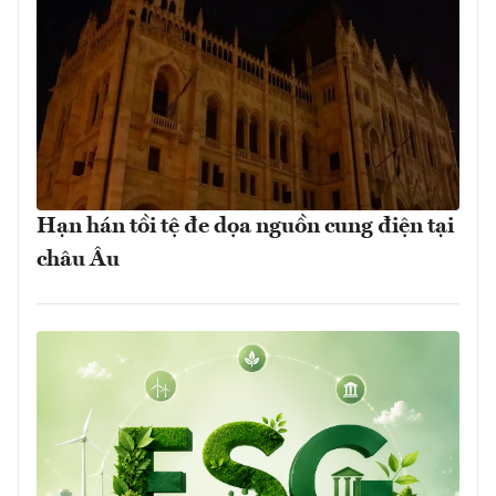
Hạn hán tồi tệ đe dọa nguồn cung điện tại
châu Âu