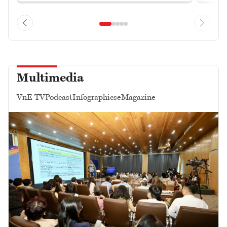
Multimedia
VnE TV
Podcast
Infographics
eMagazine