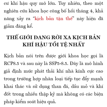
cư khí hậu quy mô lớn. Tuy nhiên, theo một
nghiên cứu khoa học công bố hồi tháng 4, khả
năng xảy ra “
kịch bản tận thế
” này hiện đã
giảm đáng kể.
THẾ GIỚI ĐANG RỜI XA KỊCH BẢN
KHÍ HẬU TỒI TỆ NHẤT
Kịch bản nói trên được giới khoa học gọi là
RCP8.5 và sau này là SSP5-8.5. Đây là mô hình
giả định mức phát thải khí nhà kính cực cao
trong trường hợp nhân loại tiếp tục đẩy mạnh
khai thác và sử dụng than đá, dầu mỏ và khí
đốt trong nhiều thập kỷ mà không có các biện
pháp kiểm soát hiệu quả.