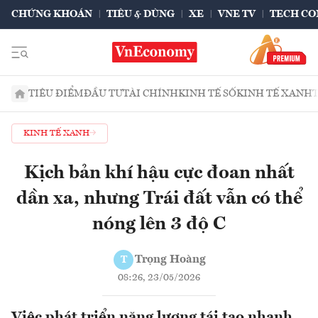
CHỨNG KHOÁN
TIÊU & DÙNG
XE
VNE TV
TECH CO
TIÊU ĐIỂM
ĐẦU TƯ
TÀI CHÍNH
KINH TẾ SỐ
KINH TẾ XANH
KINH TẾ XANH
Kịch bản khí hậu cực đoan nhất
dần xa, nhưng Trái đất vẫn có thể
nóng lên 3 độ C
Trọng Hoàng
T
08:26, 23/05/2026
Việc phát triển năng lượng tái tạo nhanh