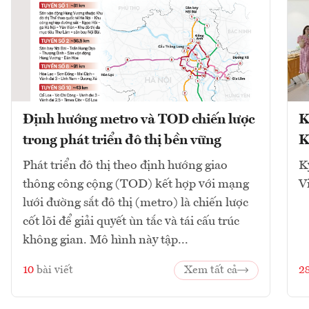
Định hướng metro và TOD chiến lược
K
trong phát triển đô thị bền vững
K
Phát triển đô thị theo định hướng giao
K
thông công cộng (TOD) kết hợp với mạng
V
lưới đường sắt đô thị (metro) là chiến lược
cốt lõi để giải quyết ùn tắc và tái cấu trúc
không gian. Mô hình này tập...
10
bài viết
Xem tất cả
2