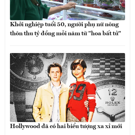
Khởi nghiệp tuổi 50, người phụ nữ nông
thôn thu tỷ đồng mỗi năm từ "hoa bất tử"
Hollywood đã có hai biểu tượng xa xỉ mới