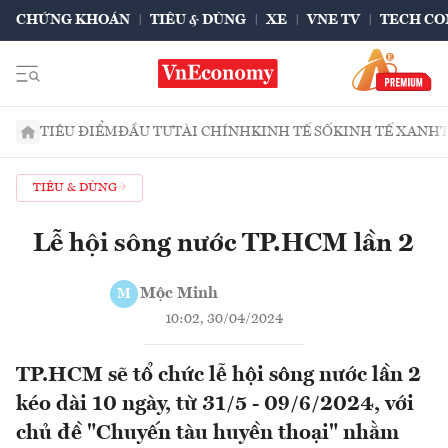
CHỨNG KHOÁN
TIÊU & DÙNG
XE
VNE TV
TECH CO
TIÊU ĐIỂM
ĐẦU TƯ
TÀI CHÍNH
KINH TẾ SỐ
KINH TẾ XANH
TIÊU & DÙNG
Lễ hội sông nước TP.HCM lần 2
Mộc Minh
M
10:02, 30/04/2024
TP.HCM sẽ tổ chức lễ hội sông nước lần 2
kéo dài 10 ngày, từ 31/5 - 09/6/2024, với
chủ đề "Chuyến tàu huyền thoại" nhằm