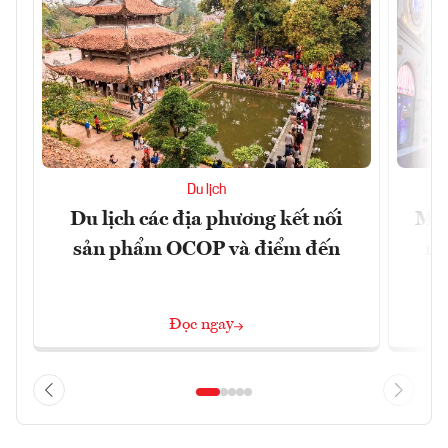
Du lịch
Du lịch các địa phương kết nối
Mac
sản phẩm OCOP và điểm đến
mu
Đọc ngay