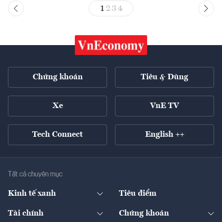
1
2
3
4
Chứng khoán
Tiêu & Dùng
Xe
VnE TV
Tech Connect
English ++
Tất cả chuyên mục
Kinh tế xanh
Tiêu điểm
Chuyển động xanh
Tài chính
Chứng khoán